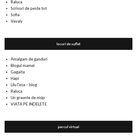
Raluca
Scrisori de peste tot
Sofia
Vavaly
locuri de suflet
Amalgam de ganduri
Blogul mamei
Gagaita
Hapi
LiluTesa – blog
Raluca
Un graunte de nisip
VIATA PE INDELETE
parcul virtual