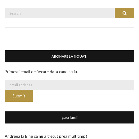
Search
Search
for:
ABONARE LA NOUATI
Primesti email de fiecare data cand scriu.
gura lumii
Andreea
la
Bine ca nu a trecut prea mult timp!