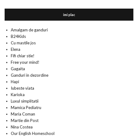
imi plac
Amalgam de ganduri
B24Kids
Cu mastile jos
Elena
Fifi chiar stie!
Free your mind!
Gagaita
Ganduri in dezordine
Hapi
Iubeste viata
Karioka
Luxul simplitatii
Mamica Pediatru
Maria Coman
Martie din Post
Nina Costea
Our English Homeschool