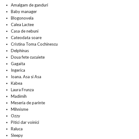
Amalgam de ganduri
Baby manager
Blogonovela
Calea Lactee
Casa de nebuni
Cateodata soare
Cristina Toma Cochinescu
Delphinas
Doua fete cucuiete
Gagaita
Ingerica
Ioana. Asa si Asa
Kabea
Laura Frunza
Madimih
Meseria de parinte
Mihnisme
Ozzy
Pitici dar voinici
Raluca
Sleepy