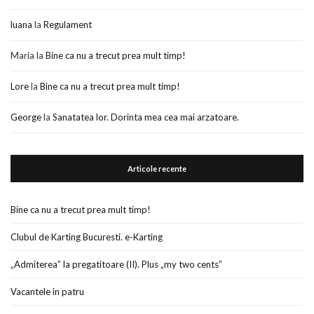
luana
la
Regulament
Maria
la
Bine ca nu a trecut prea mult timp!
Lore
la
Bine ca nu a trecut prea mult timp!
George
la
Sanatatea lor. Dorinta mea cea mai arzatoare.
Articole recente
Bine ca nu a trecut prea mult timp!
Clubul de Karting Bucuresti. e-Karting
„Admiterea” la pregatitoare (II). Plus „my two cents”
Vacantele in patru