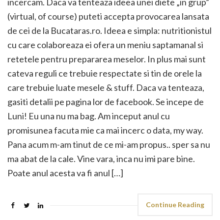
incercam. Daca va tenteaza ideea unei diete „in grup”
(virtual, of course) puteti accepta provocarea lansata
de cei de la Bucataras.ro. Ideea e simpla: nutritionistul
cu care colaboreaza ei ofera un meniu saptamanal si
retetele pentru prepararea meselor. In plus mai sunt
cateva reguli ce trebuie respectate si tin de orele la
care trebuie luate mesele & stuff. Daca va tenteaza,
gasiti detalii pe pagina lor de facebook. Se incepe de
Luni! Eu una nu ma bag. Am inceput anul cu
promisunea facuta mie ca mai incerc o data, my way.
Pana acum m-am tinut de ce mi-am propus.. sper sa nu
ma abat de la cale. Vine vara, inca nu imi pare bine.
Poate anul acesta va fi anul […]
Continue Reading