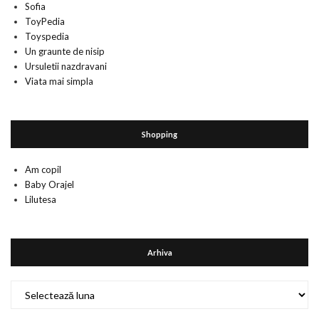
Sofia
ToyPedia
Toyspedia
Un graunte de nisip
Ursuletii nazdravani
Viata mai simpla
Shopping
Am copil
Baby Orajel
Lilutesa
Arhiva
Arhiva