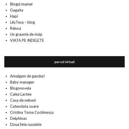
Blogul mamei
Gagaita
Hapi
LiluTesa – blog
Raluca
Un graunte de nisip
VIATA PE INDELETE
parcul virtual
Amalgam de ganduri
Baby manager
Blogonovela
Calea Lactee
Casa de nebuni
Cateodata soare
Cristina Toma Cochinescu
Delphinas
Doua fete cucuiete