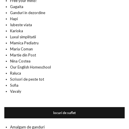
Free your mind!
Gagaita
Ganduri in dezordine
Hapi
Iubeste viata
Karioka
Luxul simplitatii
Mamica Pediatru
Maria Coman
Martie din Post
Nina Costea
Our English Homeschool
Raluca
Scrisori de peste tot
Sofia
Vavaly
locuri de suflet
Amalgam de ganduri