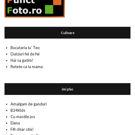
Culinare
Bucataria lu' Teo
Dulciuri fel de fel
Hai sa gatim!
Retete ca la mama
imi plac
Amalgam de ganduri
B24Kids
Cu mastile jos
Elena
Fifi chiar stie!