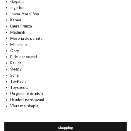
Gagaita
Ingerica
Ioana. Asa si Asa
Kabea
Laura Frunza
Madimih
Meseria de parinte
Mihnisme
Ozzy
Pitici dar voinici
Raluca
Sleepy
Sofia
ToyPedia
Toyspedia
Un graunte de nisip
Ursuletii nazdravani
Viata mai simpla
Shopping