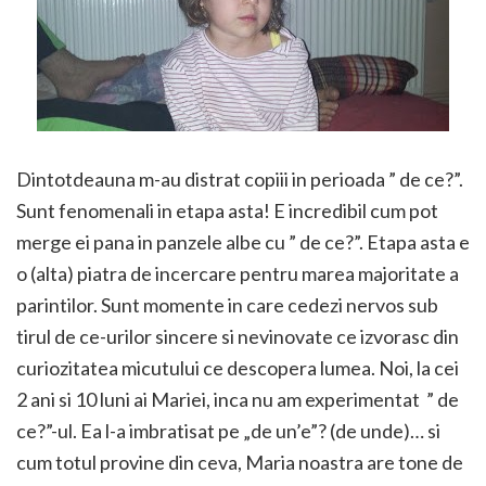
Dintotdeauna m-au distrat copiii in perioada ” de ce?”.
Sunt fenomenali in etapa asta! E incredibil cum pot
merge ei pana in panzele albe cu ” de ce?”. Etapa asta e
o (alta) piatra de incercare pentru marea majoritate a
parintilor. Sunt momente in care cedezi nervos sub
tirul de ce-urilor sincere si nevinovate ce izvorasc din
curiozitatea micutului ce descopera lumea. Noi, la cei
2 ani si 10 luni ai Mariei, inca nu am experimentat ” de
ce?”-ul. Ea l-a imbratisat pe „de un’e”? (de unde)… si
cum totul provine din ceva, Maria noastra are tone de