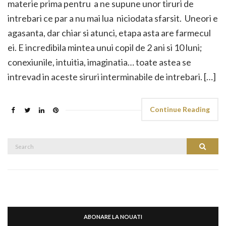
materie prima pentru a ne supune unor tiruri de
intrebari ce par a nu mai lua niciodata sfarsit. Uneori e
agasanta, dar chiar si atunci, etapa asta are farmecul
ei. E incredibila mintea unui copil de 2 ani si 10 luni;
conexiunile, intuitia, imaginatia… toate astea se
intrevad in aceste siruri interminabile de intrebari. […]
Continue Reading
Search
Search
for:
ABONARE LA NOUATI