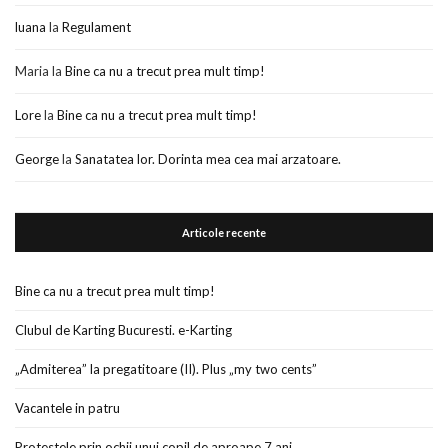
luana
la
Regulament
Maria
la
Bine ca nu a trecut prea mult timp!
Lore
la
Bine ca nu a trecut prea mult timp!
George
la
Sanatatea lor. Dorinta mea cea mai arzatoare.
Articole recente
Bine ca nu a trecut prea mult timp!
Clubul de Karting Bucuresti. e-Karting
„Admiterea” la pregatitoare (II). Plus „my two cents”
Vacantele in patru
Protestele prin ochii unui copil de aproape 7 ani