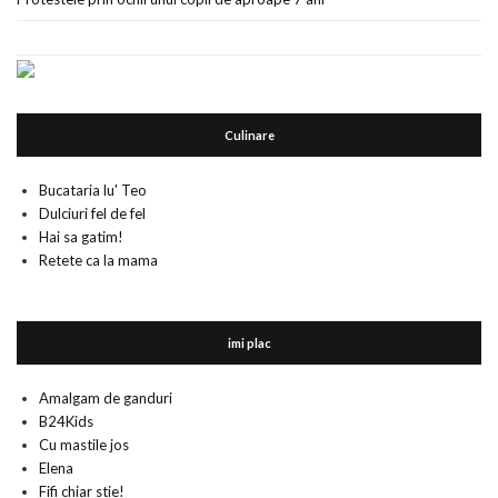
Culinare
Bucataria lu' Teo
Dulciuri fel de fel
Hai sa gatim!
Retete ca la mama
imi plac
Amalgam de ganduri
B24Kids
Cu mastile jos
Elena
Fifi chiar stie!