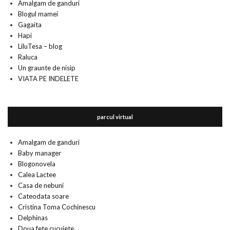
Amalgam de ganduri
Blogul mamei
Gagaita
Hapi
LiluTesa – blog
Raluca
Un graunte de nisip
VIATA PE INDELETE
parcul virtual
Amalgam de ganduri
Baby manager
Blogonovela
Calea Lactee
Casa de nebuni
Cateodata soare
Cristina Toma Cochinescu
Delphinas
Doua fete cucuiete