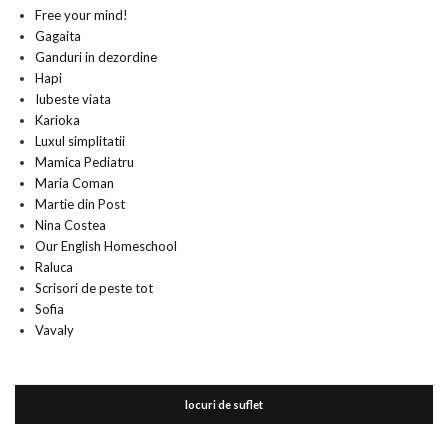
Free your mind!
Gagaita
Ganduri in dezordine
Hapi
Iubeste viata
Karioka
Luxul simplitatii
Mamica Pediatru
Maria Coman
Martie din Post
Nina Costea
Our English Homeschool
Raluca
Scrisori de peste tot
Sofia
Vavaly
locuri de suflet