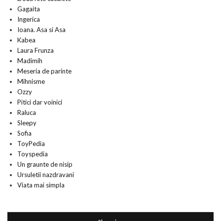
Gagaita
Ingerica
Ioana. Asa si Asa
Kabea
Laura Frunza
Madimih
Meseria de parinte
Mihnisme
Ozzy
Pitici dar voinici
Raluca
Sleepy
Sofia
ToyPedia
Toyspedia
Un graunte de nisip
Ursuletii nazdravani
Viata mai simpla