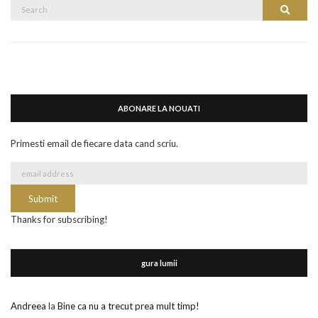
Search
Search
for:
ABONARE LA NOUATI
Primesti email de fiecare data cand scriu.
Thanks for subscribing!
gura lumii
Andreea
la
Bine ca nu a trecut prea mult timp!