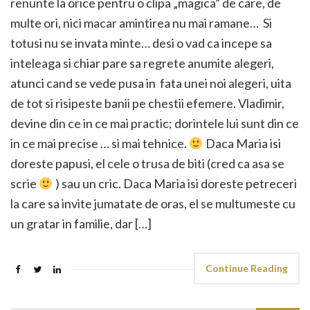
renunte la orice pentru o clipa „magica” de care, de
multe ori, nici macar amintirea nu mai ramane… Si
totusi nu se invata minte… desi o vad ca incepe sa
inteleaga si chiar pare sa regrete anumite alegeri,
atunci cand se vede pusa in fata unei noi alegeri, uita
de tot si risipeste banii pe chestii efemere. Vladimir,
devine din ce in ce mai practic; dorintele lui sunt din ce
in ce mai precise … si mai tehnice.
Daca Maria isi
doreste papusi, el cele o trusa de biti (cred ca asa se
scrie
) sau un cric. Daca Maria isi doreste petreceri
la care sa invite jumatate de oras, el se multumeste cu
un gratar in familie, dar […]
Continue Reading