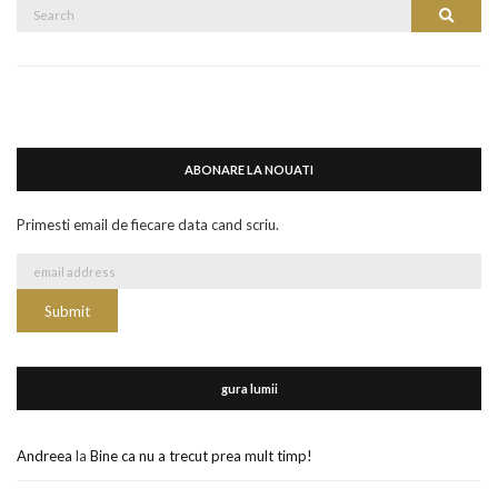
Search
Search
for:
ABONARE LA NOUATI
Primesti email de fiecare data cand scriu.
gura lumii
Andreea
la
Bine ca nu a trecut prea mult timp!