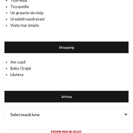
ToyPedia
Toyspedia
Un graunte de nisip
Ursuletii nazdravani
Viata mai simpla
Shopping
Am copil
Baby Orajel
Lilutesa
Arhiva
Arhiva