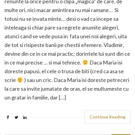
renunte la orice pentru o clipa „magica” de care, de
multe ori, nici macar amintirea nu mai ramane… Si
totusi nu se invata minte… desi o vad ca incepe sa
inteleaga si chiar pare sa regrete anumite alegeri,
atunci cand se vede pusa in fata unei noi alegeri, uita
de tot si risipeste banii pe chestii efemere. Vladimir,
devine din ce in ce mai practic; dorintele lui sunt din ce
in ce mai precise … si mai tehnice.
Daca Maria isi
doreste papusi, el cele o trusa de biti (cred ca asa se
scrie
) sau un cric. Daca Maria isi doreste petreceri
la care sa invite jumatate de oras, el se multumeste cu
un gratar in familie, dar […]
Continue Reading