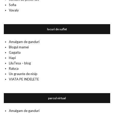
Sofia
Vavaly
locuri de suflet
Amalgam de ganduri
Blogul mamei
Gagaita
Hapi
LiluTesa – blog
Raluca
Un graunte de nisip
VIATA PE INDELETE
parcul virtual
Amalgam de ganduri