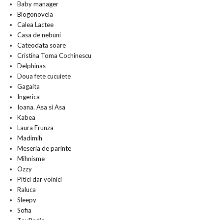
Baby manager
Blogonovela
Calea Lactee
Casa de nebuni
Cateodata soare
Cristina Toma Cochinescu
Delphinas
Doua fete cucuiete
Gagaita
Ingerica
Ioana. Asa si Asa
Kabea
Laura Frunza
Madimih
Meseria de parinte
Mihnisme
Ozzy
Pitici dar voinici
Raluca
Sleepy
Sofia