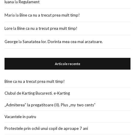
luana
la
Regulament
Maria
la
Bine ca nu a trecut prea mult timp!
Lore
la
Bine ca nu a trecut prea mult timp!
George
la
Sanatatea lor. Dorinta mea cea mai arzatoare.
Articole recente
Bine ca nu a trecut prea mult timp!
Clubul de Karting Bucuresti. e-Karting
„Admiterea” la pregatitoare (II). Plus „my two cents”
Vacantele in patru
Protestele prin ochii unui copil de aproape 7 ani