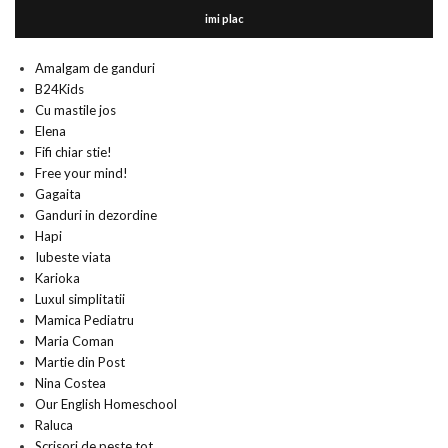
imi plac
Amalgam de ganduri
B24Kids
Cu mastile jos
Elena
Fifi chiar stie!
Free your mind!
Gagaita
Ganduri in dezordine
Hapi
Iubeste viata
Karioka
Luxul simplitatii
Mamica Pediatru
Maria Coman
Martie din Post
Nina Costea
Our English Homeschool
Raluca
Scrisori de peste tot