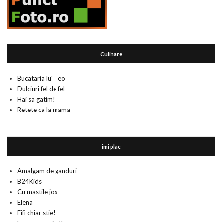
Culinare
Bucataria lu' Teo
Dulciuri fel de fel
Hai sa gatim!
Retete ca la mama
imi plac
Amalgam de ganduri
B24Kids
Cu mastile jos
Elena
Fifi chiar stie!