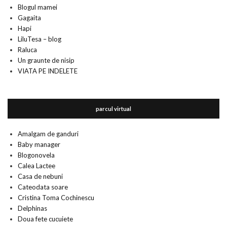
Blogul mamei
Gagaita
Hapi
LiluTesa – blog
Raluca
Un graunte de nisip
VIATA PE INDELETE
parcul virtual
Amalgam de ganduri
Baby manager
Blogonovela
Calea Lactee
Casa de nebuni
Cateodata soare
Cristina Toma Cochinescu
Delphinas
Doua fete cucuiete