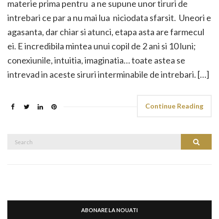
materie prima pentru a ne supune unor tiruri de
intrebari ce par a nu mai lua niciodata sfarsit. Uneori e
agasanta, dar chiar si atunci, etapa asta are farmecul
ei. E incredibila mintea unui copil de 2 ani si 10 luni;
conexiunile, intuitia, imaginatia… toate astea se
intrevad in aceste siruri interminabile de intrebari. […]
Continue Reading
Search
Search
for:
ABONARE LA NOUATI