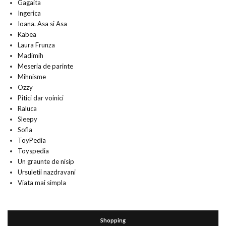
Gagaita
Ingerica
Ioana. Asa si Asa
Kabea
Laura Frunza
Madimih
Meseria de parinte
Mihnisme
Ozzy
Pitici dar voinici
Raluca
Sleepy
Sofia
ToyPedia
Toyspedia
Un graunte de nisip
Ursuletii nazdravani
Viata mai simpla
Shopping