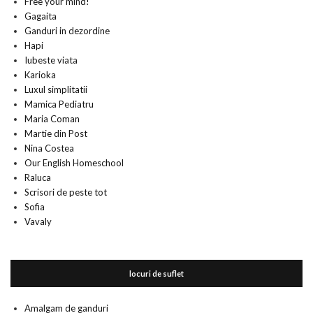
Free your mind!
Gagaita
Ganduri in dezordine
Hapi
Iubeste viata
Karioka
Luxul simplitatii
Mamica Pediatru
Maria Coman
Martie din Post
Nina Costea
Our English Homeschool
Raluca
Scrisori de peste tot
Sofia
Vavaly
locuri de suflet
Amalgam de ganduri