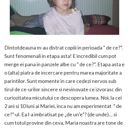
Dintotdeauna m-au distrat copiii in perioada ” de ce?”.
Sunt fenomenali in etapa asta! E incredibil cum pot
merge ei pana in panzele albe cu ” de ce?”. Etapa asta e
o (alta) piatra de incercare pentru marea majoritate a
parintilor. Sunt momente in care cedezi nervos sub
tirul de ce-urilor sincere si nevinovate ce izvorasc din
curiozitatea micutului ce descopera lumea. Noi, la cei
2 ani si 10 luni ai Mariei, inca nu am experimentat ” de
ce?”-ul. Ea l-a imbratisat pe „de un’e”? (de unde)… si
cum totul provine din ceva, Maria noastra are tone de