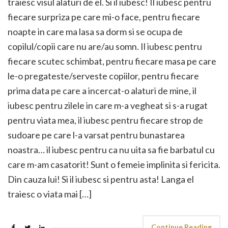
traiesc visul alaturi de el. Si il iubesc! Il iubesc pentru
fiecare surpriza pe care mi-o face, pentru fiecare
noapte in care ma lasa sa dorm si se ocupa de
copilul/copii care nu are/au somn. Il iubesc pentru
fiecare scutec schimbat, pentru fiecare masa pe care
le-o pregateste/serveste copiilor, pentru fiecare
prima data pe care a incercat-o alaturi de mine, il
iubesc pentru zilele in care m-a vegheat si s-a rugat
pentru viata mea, il iubesc pentru fiecare strop de
sudoare pe care l-a varsat pentru bunastarea
noastra… il iubesc pentru ca nu uita sa fie barbatul cu
care m-am casatorit! Sunt o femeie implinita si fericita.
Din cauza lui! Si il iubesc si pentru asta! Langa el
traiesc o viata mai […]
Continue Reading