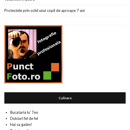
Protestele prin ochii unui copil de aproape 7 ani
Culinare
Bucataria lu' Teo
Dulciuri fel de fel
Hai sa gatim!