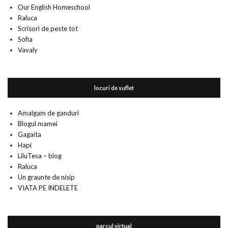
Our English Homeschool
Raluca
Scrisori de peste tot
Sofia
Vavaly
locuri de suflet
Amalgam de ganduri
Blogul mamei
Gagaita
Hapi
LiluTesa – blog
Raluca
Un graunte de nisip
VIATA PE INDELETE
parcul virtual