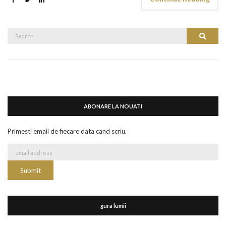
Search
Search
for:
ABONARE LA NOUATI
Primesti email de fiecare data cand scriu.
gura lumii