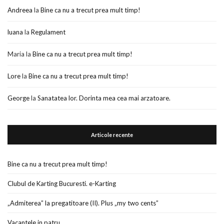
Andreea
la
Bine ca nu a trecut prea mult timp!
luana
la
Regulament
Maria
la
Bine ca nu a trecut prea mult timp!
Lore
la
Bine ca nu a trecut prea mult timp!
George
la
Sanatatea lor. Dorinta mea cea mai arzatoare.
Articole recente
Bine ca nu a trecut prea mult timp!
Clubul de Karting Bucuresti. e-Karting
„Admiterea” la pregatitoare (II). Plus „my two cents”
Vacantele in patru