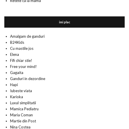
Retete ca la mama
imi plac
Amalgam de ganduri
B24Kids
Cu mastile jos
Elena
Fifi chiar stie!
Free your mind!
Gagaita
Ganduri in dezordine
Hapi
Iubeste viata
Karioka
Luxul simplitatii
Mamica Pediatru
Maria Coman
Martie din Post
Nina Costea