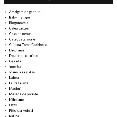
Amalgam de ganduri
Baby manager
Blogonovela
Calea Lactee
Casa de nebuni
Cateodata soare
Cristina Toma Cochinescu
Delphinas
Doua fete cucuiete
Gagaita
Ingerica
Ioana. Asa si Asa
Kabea
Laura Frunza
Madimih
Meseria de parinte
Mihnisme
Ozzy
Pitici dar voinici
Raluca