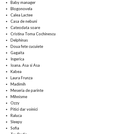
Baby manager
Blogonovela
Calea Lactee
Casa de nebuni
Cateodata soare
Cristina Toma Cochinescu
Delphinas
Doua fete cucuiete
Gagaita
Ingerica
Ioana. Asa si Asa
Kabea
Laura Frunza
Madimih
Meseria de parinte
Mihnisme
Ozzy
Pitici dar voinici
Raluca
Sleepy
Sofia