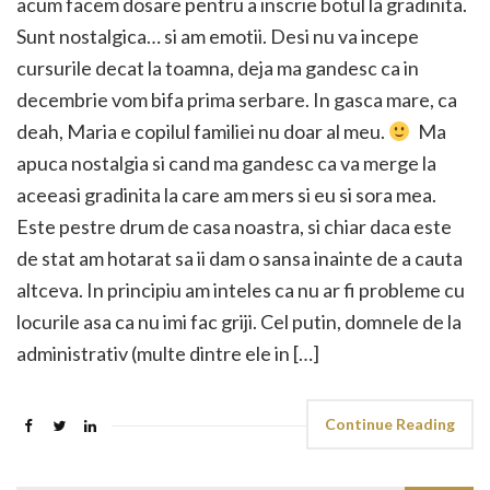
acum facem dosare pentru a inscrie botul la gradinita.
Sunt nostalgica… si am emotii. Desi nu va incepe
cursurile decat la toamna, deja ma gandesc ca in
decembrie vom bifa prima serbare. In gasca mare, ca
deah, Maria e copilul familiei nu doar al meu.
Ma
apuca nostalgia si cand ma gandesc ca va merge la
aceeasi gradinita la care am mers si eu si sora mea.
Este pestre drum de casa noastra, si chiar daca este
de stat am hotarat sa ii dam o sansa inainte de a cauta
altceva. In principiu am inteles ca nu ar fi probleme cu
locurile asa ca nu imi fac griji. Cel putin, domnele de la
administrativ (multe dintre ele in […]
Continue Reading