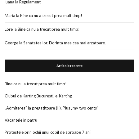
luana
la
Regulament
Maria
la
Bine ca nu a trecut prea mult timp!
Lore
la
Bine ca nu a trecut prea mult timp!
George
la
Sanatatea lor. Dorinta mea cea mai arzatoare.
Articole recente
Bine ca nu a trecut prea mult timp!
Clubul de Karting Bucuresti. e-Karting
„Admiterea” la pregatitoare (II). Plus „my two cents”
Vacantele in patru
Protestele prin ochii unui copil de aproape 7 ani