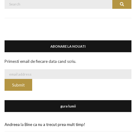
Search
Search
for:
ABONARE LA NOUATI
Primesti email de fiecare data cand scriu.
gura lumii
Andreea
la
Bine ca nu a trecut prea mult timp!