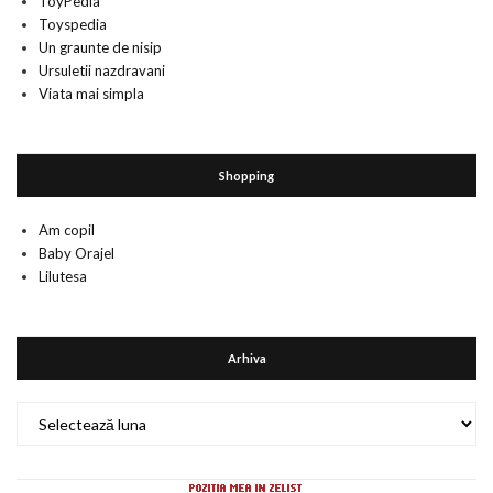
ToyPedia
Toyspedia
Un graunte de nisip
Ursuletii nazdravani
Viata mai simpla
Shopping
Am copil
Baby Orajel
Lilutesa
Arhiva
Arhiva