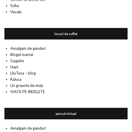
Sofia
Vavaly
locuri de suflet
Amalgam de ganduri
Blogul mamei
Gagaita
Hapi
LiluTesa – blog
Raluca
Un graunte de nisip
VIATA PE INDELETE
parcul virtual
Amalgam de ganduri