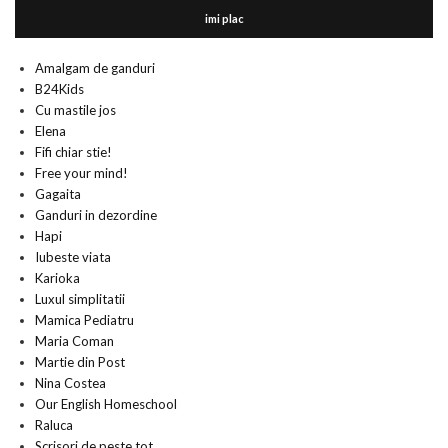
imi plac
Amalgam de ganduri
B24Kids
Cu mastile jos
Elena
Fifi chiar stie!
Free your mind!
Gagaita
Ganduri in dezordine
Hapi
Iubeste viata
Karioka
Luxul simplitatii
Mamica Pediatru
Maria Coman
Martie din Post
Nina Costea
Our English Homeschool
Raluca
Scrisori de peste tot