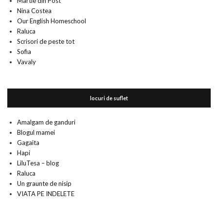
Martie din Post
Nina Costea
Our English Homeschool
Raluca
Scrisori de peste tot
Sofia
Vavaly
locuri de suflet
Amalgam de ganduri
Blogul mamei
Gagaita
Hapi
LiluTesa – blog
Raluca
Un graunte de nisip
VIATA PE INDELETE