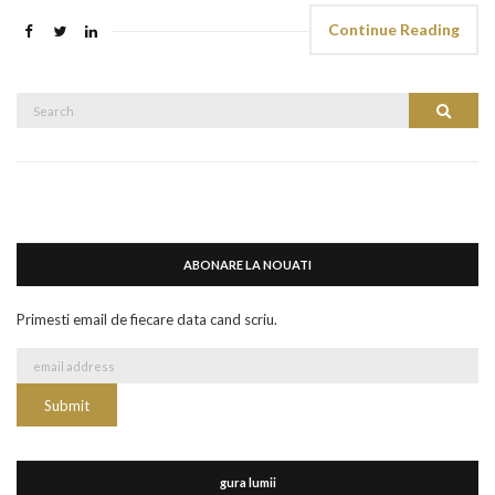
Continue Reading
Search
Search
for:
ABONARE LA NOUATI
Primesti email de fiecare data cand scriu.
gura lumii