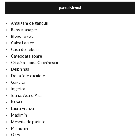
parcul virtual
Amalgam de ganduri
Baby manager
Blogonovela
Calea Lactee
Casa de nebuni
Cateodata soare
Cristina Toma Cochinescu
Delphinas
Doua fete cucuiete
Gagaita
Ingerica
Ioana. Asa si Asa
Kabea
Laura Frunza
Madimih
Meseria de parinte
Mihnisme
Ozzy