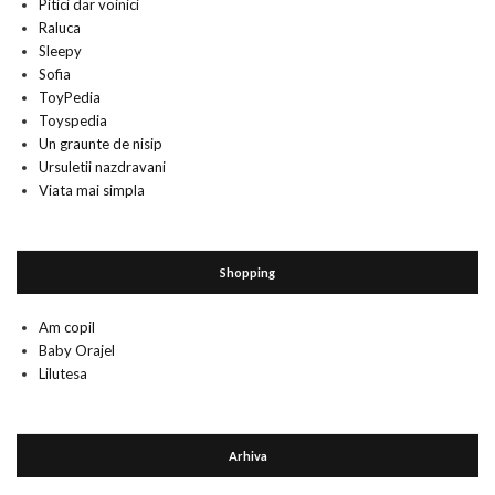
Pitici dar voinici
Raluca
Sleepy
Sofia
ToyPedia
Toyspedia
Un graunte de nisip
Ursuletii nazdravani
Viata mai simpla
Shopping
Am copil
Baby Orajel
Lilutesa
Arhiva