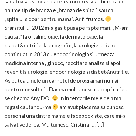
sanatoasa.. si mi-ar placea sa nu creasca stiind ca un
anume tip de branza e „branza de spital” sau ca
„spitalul e doar pentru mama”. Ar fi frumos.
Sfarsitul lui 2012 m-a gasit pusa pe fapte mari. „M-am
cautat” la oftalmologie, la dermatologie, la
diabet&nutritie, la ecografie, la urologie… si am
continuat in 2013 cu endocrinologia si urmeaza
medicina interna , gineco, recoltare analize si apoi
revenit la urologie, endocrinologie si diabet&nutritie.
As putea umple un carnetel de programari numai
pentru consultatii. Dar ma multumesc cu o aplicatie..
se cheama Any.DO!
In incercarile mele de a ma
regasi cautandu-ma
am avut placerea sa cunosc
personal una dintre mamele facebookiste, care mi-a
salvat vederea. Multumesc, Cristina! … […]