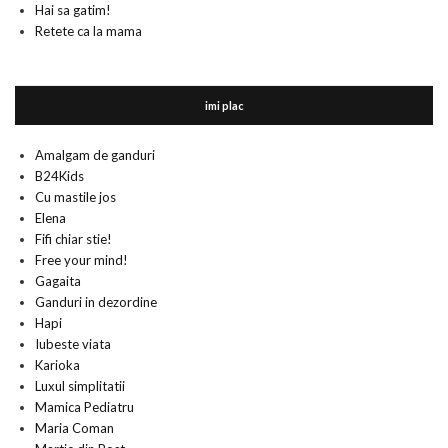
Hai sa gatim!
Retete ca la mama
imi plac
Amalgam de ganduri
B24Kids
Cu mastile jos
Elena
Fifi chiar stie!
Free your mind!
Gagaita
Ganduri in dezordine
Hapi
Iubeste viata
Karioka
Luxul simplitatii
Mamica Pediatru
Maria Coman