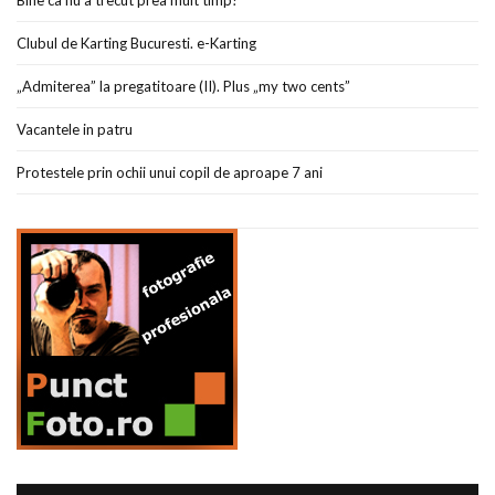
Bine ca nu a trecut prea mult timp!
Clubul de Karting Bucuresti. e-Karting
„Admiterea” la pregatitoare (II). Plus „my two cents”
Vacantele in patru
Protestele prin ochii unui copil de aproape 7 ani