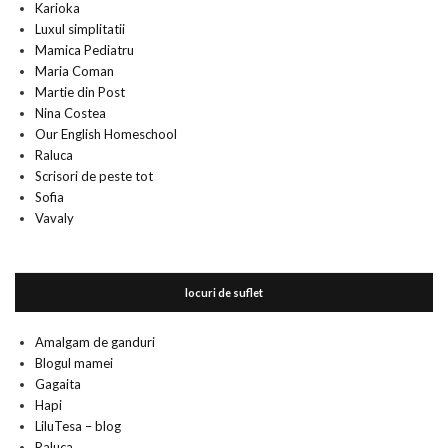
Karioka
Luxul simplitatii
Mamica Pediatru
Maria Coman
Martie din Post
Nina Costea
Our English Homeschool
Raluca
Scrisori de peste tot
Sofia
Vavaly
locuri de suflet
Amalgam de ganduri
Blogul mamei
Gagaita
Hapi
LiluTesa – blog
Raluca