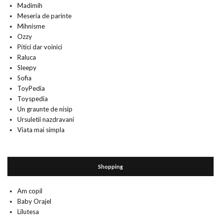
Madimih
Meseria de parinte
Mihnisme
Ozzy
Pitici dar voinici
Raluca
Sleepy
Sofia
ToyPedia
Toyspedia
Un graunte de nisip
Ursuletii nazdravani
Viata mai simpla
Shopping
Am copil
Baby Orajel
Lilutesa