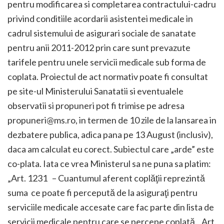
pentru modificarea si completarea contractului-cadru
privind conditiile acordarii asistentei medicale in
cadrul sistemului de asigurari sociale de sanatate
pentru anii 2011-2012 prin care sunt prevazute
tarifele pentru unele servicii medicale sub forma de
coplata. Proiectul de act normativ poate fi consultat
pe site-ul Ministerului Sanatatii si eventualele
observatii si propuneri pot fi trimise pe adresa
propuneri@ms.ro, in termen de 10 zile de la lansarea in
dezbatere publica, adica pana pe 13 August (inclusiv),
daca am calculat eu corect. Subiectul care „arde” este
co-plata. Iata ce vrea Ministerul sa ne puna sa platim:
„Art. 1231 – Cuantumul aferent coplăţii reprezintă
suma ce poate fi percepută de la asiguraţi pentru
serviciile medicale accesate care fac parte din lista de
servicii medicale pentru care se percepe coplată. Art.