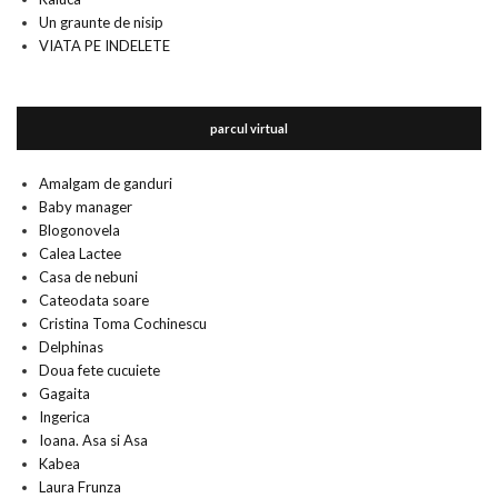
Un graunte de nisip
VIATA PE INDELETE
parcul virtual
Amalgam de ganduri
Baby manager
Blogonovela
Calea Lactee
Casa de nebuni
Cateodata soare
Cristina Toma Cochinescu
Delphinas
Doua fete cucuiete
Gagaita
Ingerica
Ioana. Asa si Asa
Kabea
Laura Frunza