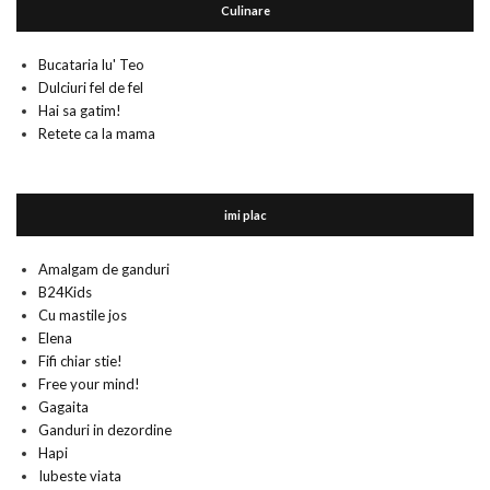
Culinare
Bucataria lu' Teo
Dulciuri fel de fel
Hai sa gatim!
Retete ca la mama
imi plac
Amalgam de ganduri
B24Kids
Cu mastile jos
Elena
Fifi chiar stie!
Free your mind!
Gagaita
Ganduri in dezordine
Hapi
Iubeste viata