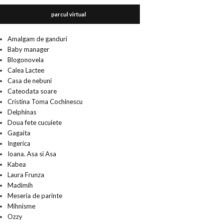
parcul virtual
Amalgam de ganduri
Baby manager
Blogonovela
Calea Lactee
Casa de nebuni
Cateodata soare
Cristina Toma Cochinescu
Delphinas
Doua fete cucuiete
Gagaita
Ingerica
Ioana. Asa si Asa
Kabea
Laura Frunza
Madimih
Meseria de parinte
Mihnisme
Ozzy