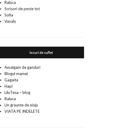
Raluca
Scrisori de peste tot
Sofia
Vavaly
locuri de suflet
Amalgam de ganduri
Blogul mamei
Gagaita
Hapi
LiluTesa – blog
Raluca
Un graunte de nisip
VIATA PE INDELETE