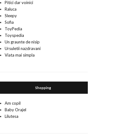
Pitici dar voinici
Raluca
Sleepy
Sofia
ToyPedia
Toyspedia
Un graunte de nisip
Ursuletii nazdravani
Viata mai simpla
Shopping
Am copil
Baby Orajel
Lilutesa