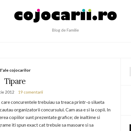
Blog de Familie
d'ale cojocarilor
f
Tipare
tie 2012
19 comentarii
 care concurentele trebuiau sa treaca printr-o silueta
l cautau organizatorii concursului. Cam asa e si la copii. In
erea copiilor sunt prezentate grafice; de inaltime si
rame iti spun exact cat trebuie sa masoare si sa