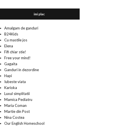
imi plac
Amalgam de ganduri
B24Kids
Cu mastile jos
Elena
Fifi chiar stie!
Free your mind!
Gagaita
Ganduri in dezordine
Hapi
Iubeste viata
Karioka
Luxul simplitatii
Mamica Pediatru
Maria Coman
Martie din Post
Nina Costea
Our English Homeschool