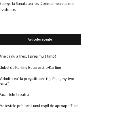
George
la
Sanatatea lor. Dorinta mea cea mai
arzatoare.
Articole recente
Bine ca nu a trecut prea mult timp!
Clubul de Karting Bucuresti. e-Karting
„Admiterea” la pregatitoare (II). Plus „my two
cents”
Vacantele in patru
Protestele prin ochii unui copil de aproape 7 ani