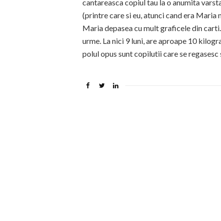
cantareasca copiul tau la o anumita varsta.
(printre care si eu, atunci cand era Maria m
Maria depasea cu mult graficele din carti.
urme. La nici 9 luni, are aproape 10 kilog
polul opus sunt copilutii care se regasesc 