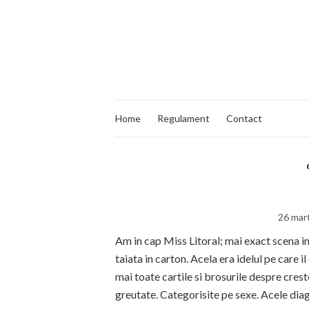
Home
Regulament
Contact
26 mar
Am in cap Miss Litoral; mai exact scena in
taiata in carton. Acela era idelul pe care i
mai toate cartile si brosurile despre crest
greutate. Categorisite pe sexe. Acele diag