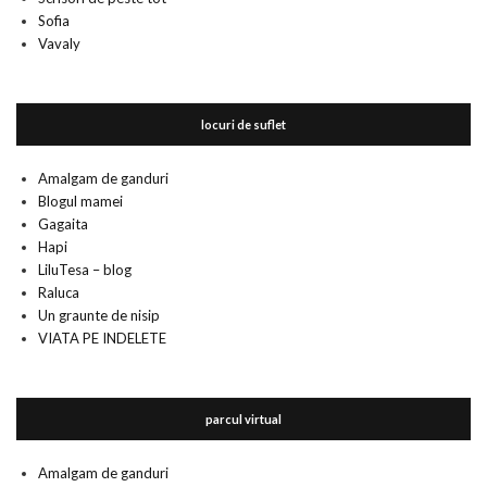
Sofia
Vavaly
locuri de suflet
Amalgam de ganduri
Blogul mamei
Gagaita
Hapi
LiluTesa – blog
Raluca
Un graunte de nisip
VIATA PE INDELETE
parcul virtual
Amalgam de ganduri