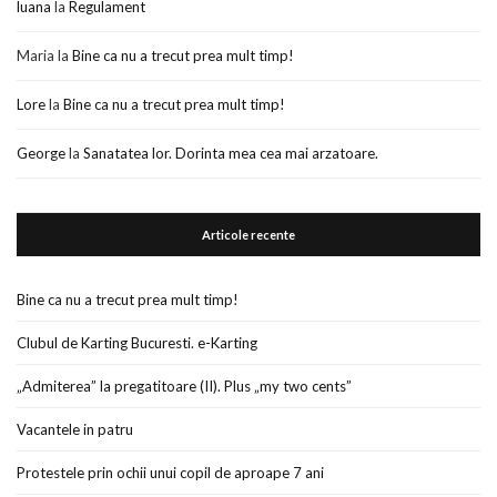
luana
la
Regulament
Maria
la
Bine ca nu a trecut prea mult timp!
Lore
la
Bine ca nu a trecut prea mult timp!
George
la
Sanatatea lor. Dorinta mea cea mai arzatoare.
Articole recente
Bine ca nu a trecut prea mult timp!
Clubul de Karting Bucuresti. e-Karting
„Admiterea” la pregatitoare (II). Plus „my two cents”
Vacantele in patru
Protestele prin ochii unui copil de aproape 7 ani