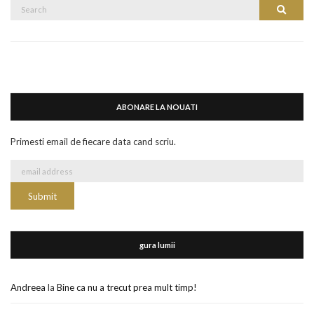
Search
Search
for:
ABONARE LA NOUATI
Primesti email de fiecare data cand scriu.
gura lumii
Andreea
la
Bine ca nu a trecut prea mult timp!