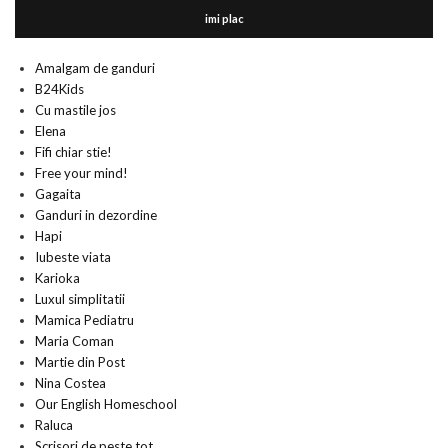
imi plac
Amalgam de ganduri
B24Kids
Cu mastile jos
Elena
Fifi chiar stie!
Free your mind!
Gagaita
Ganduri in dezordine
Hapi
Iubeste viata
Karioka
Luxul simplitatii
Mamica Pediatru
Maria Coman
Martie din Post
Nina Costea
Our English Homeschool
Raluca
Scrisori de peste tot