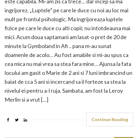
este capabila. Mi-am zis ca trece… dar incep sa ma
ingrijorez. „Luptele” pe care le duce cu noi au loc mai
mult pe frontul psihologic. Ma ingrijoreaza luptele
fizice pe care le duce cu alti copii; nu intotdeauna mai
mici. Acum doua saptamani am lasat-o pret de 20 de
minute la Gymboland in Afi .. pana m-au sunat
doamenle de acolo… Au fost amabile si mi-au spus ca
cea mica nu mai vrea sa stea fara mine… Ajunsa la fata
locului am gasit o Marie de 2 ani si 7 luni imbrancind un
baiat de cca 5 ani si incercand sa il forteze sa stea la
nivelul ei pentru a-l ruja. Sambata, am fost la Leroy
Merlin si a vrut […]
Continue Reading