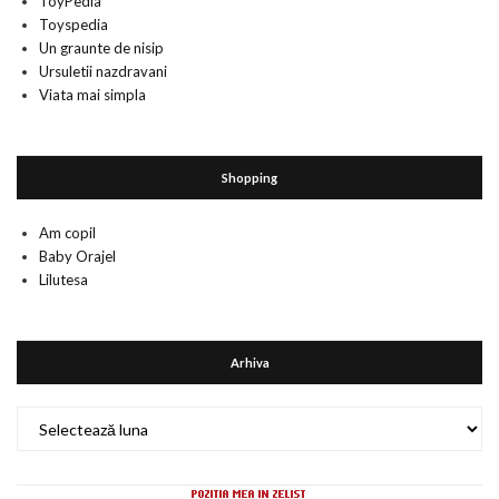
ToyPedia
Toyspedia
Un graunte de nisip
Ursuletii nazdravani
Viata mai simpla
Shopping
Am copil
Baby Orajel
Lilutesa
Arhiva
Arhiva