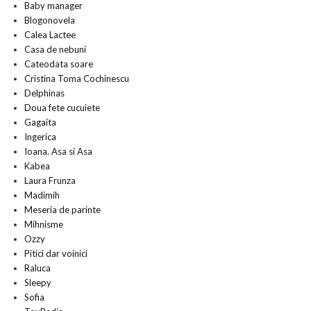
Baby manager
Blogonovela
Calea Lactee
Casa de nebuni
Cateodata soare
Cristina Toma Cochinescu
Delphinas
Doua fete cucuiete
Gagaita
Ingerica
Ioana. Asa si Asa
Kabea
Laura Frunza
Madimih
Meseria de parinte
Mihnisme
Ozzy
Pitici dar voinici
Raluca
Sleepy
Sofia