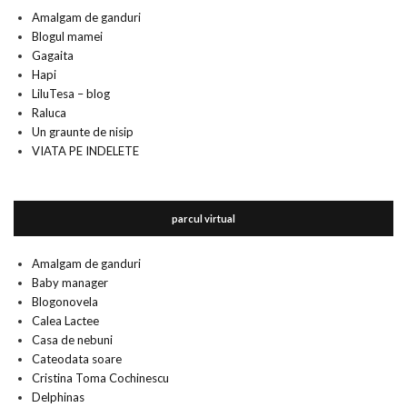
Amalgam de ganduri
Blogul mamei
Gagaita
Hapi
LiluTesa – blog
Raluca
Un graunte de nisip
VIATA PE INDELETE
parcul virtual
Amalgam de ganduri
Baby manager
Blogonovela
Calea Lactee
Casa de nebuni
Cateodata soare
Cristina Toma Cochinescu
Delphinas