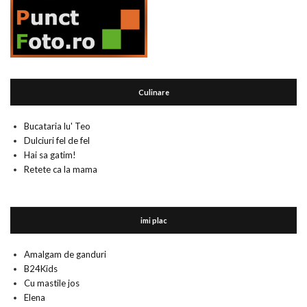
Culinare
Bucataria lu' Teo
Dulciuri fel de fel
Hai sa gatim!
Retete ca la mama
imi plac
Amalgam de ganduri
B24Kids
Cu mastile jos
Elena