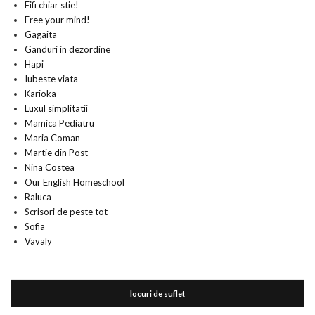
Fifi chiar stie!
Free your mind!
Gagaita
Ganduri in dezordine
Hapi
Iubeste viata
Karioka
Luxul simplitatii
Mamica Pediatru
Maria Coman
Martie din Post
Nina Costea
Our English Homeschool
Raluca
Scrisori de peste tot
Sofia
Vavaly
locuri de suflet