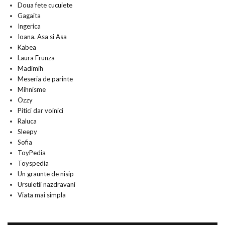
Doua fete cucuiete
Gagaita
Ingerica
Ioana. Asa si Asa
Kabea
Laura Frunza
Madimih
Meseria de parinte
Mihnisme
Ozzy
Pitici dar voinici
Raluca
Sleepy
Sofia
ToyPedia
Toyspedia
Un graunte de nisip
Ursuletii nazdravani
Viata mai simpla