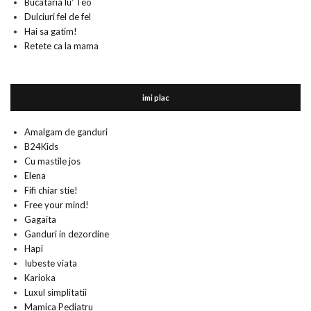
Bucataria lu' Teo
Dulciuri fel de fel
Hai sa gatim!
Retete ca la mama
imi plac
Amalgam de ganduri
B24Kids
Cu mastile jos
Elena
Fifi chiar stie!
Free your mind!
Gagaita
Ganduri in dezordine
Hapi
Iubeste viata
Karioka
Luxul simplitatii
Mamica Pediatru