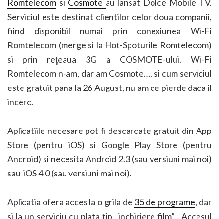
Romtelecom
si
Cosmote
au lansat Dolce Mobile TV.
Serviciul este destinat clientilor celor doua companii,
fiind disponibil numai prin conexiunea Wi-Fi
Romtelecom (merge si la Hot-Spoturile Romtelecom)
si prin reţeaua 3G a COSMOTE-ului. Wi-Fi
Romtelecom n-am, dar am Cosmote…. si cum serviciul
este gratuit pana la 26 August, nu am ce pierde daca il
incerc.
Aplicatiile necesare pot fi descarcate gratuit din
App
Store (pentru iOS) si Google Play Store (pentru
Android) si necesita Android 2.3 (sau versiuni mai noi)
sau iOS 4.0 (sau versiuni mai noi).
Aplicatia ofera acces la o grila de
35 de programe
, dar
si la un serviciu cu plata tip „inchiriere film” . Accesul