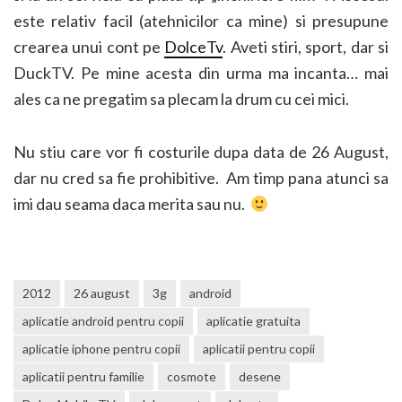
este relativ facil (atehnicilor ca mine) si presupune
crearea unui cont pe
DolceTv
. Aveti stiri, sport, dar si
DuckTV. Pe mine acesta din urma ma incanta… mai
ales ca ne pregatim sa plecam la drum cu cei mici.
Nu stiu care vor fi costurile dupa data de 26 August,
dar nu cred sa fie prohibitive. Am timp pana atunci sa
imi dau seama daca merita sau nu.
2012
26 august
3g
android
aplicatie android pentru copii
aplicatie gratuita
aplicatie iphone pentru copii
aplicatii pentru copii
aplicatii pentru familie
cosmote
desene