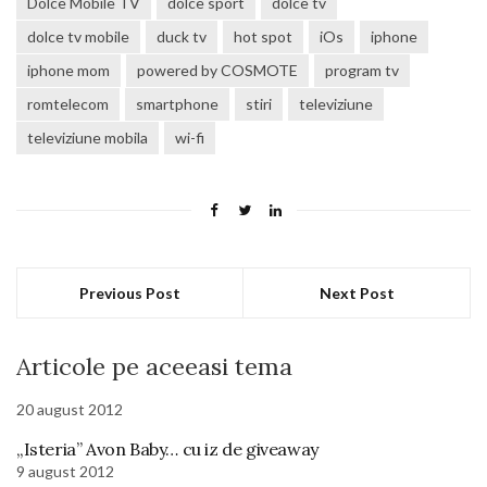
Dolce Mobile TV
dolce sport
dolce tv
dolce tv mobile
duck tv
hot spot
iOs
iphone
iphone mom
powered by COSMOTE
program tv
romtelecom
smartphone
stiri
televiziune
televiziune mobila
wi-fi
Previous Post
Next Post
Articole pe aceeasi tema
20 august 2012
„Isteria” Avon Baby… cu iz de giveaway
9 august 2012