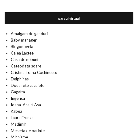
parcul virtual
Amalgam de ganduri
Baby manager
Blogonovela
Calea Lactee
Casa de nebuni
Cateodata soare
Cristina Toma Cochinescu
Delphinas
Doua fete cucuiete
Gagaita
Ingerica
Ioana. Asa si Asa
Kabea
Laura Frunza
Madimih
Meseria de parinte
Mihnisme