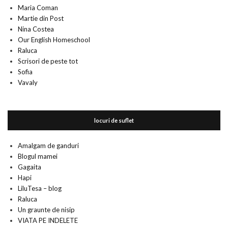
Maria Coman
Martie din Post
Nina Costea
Our English Homeschool
Raluca
Scrisori de peste tot
Sofia
Vavaly
locuri de suflet
Amalgam de ganduri
Blogul mamei
Gagaita
Hapi
LiluTesa – blog
Raluca
Un graunte de nisip
VIATA PE INDELETE