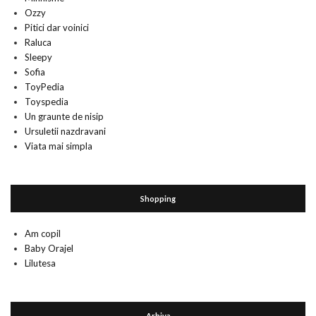
Ozzy
Pitici dar voinici
Raluca
Sleepy
Sofia
ToyPedia
Toyspedia
Un graunte de nisip
Ursuletii nazdravani
Viata mai simpla
Shopping
Am copil
Baby Orajel
Lilutesa
Arhiva