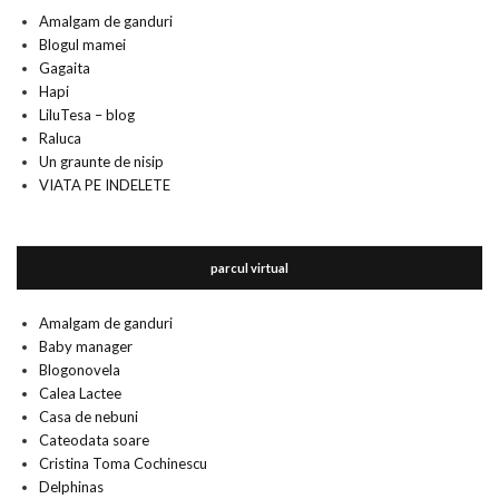
Amalgam de ganduri
Blogul mamei
Gagaita
Hapi
LiluTesa – blog
Raluca
Un graunte de nisip
VIATA PE INDELETE
parcul virtual
Amalgam de ganduri
Baby manager
Blogonovela
Calea Lactee
Casa de nebuni
Cateodata soare
Cristina Toma Cochinescu
Delphinas