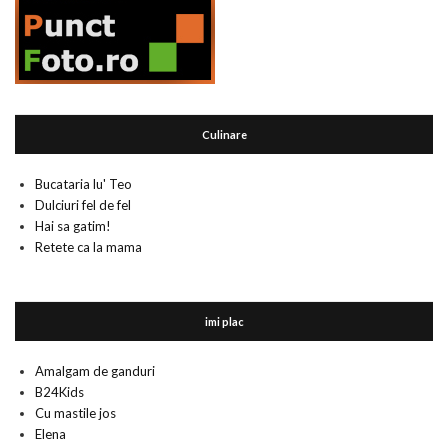
Culinare
Bucataria lu' Teo
Dulciuri fel de fel
Hai sa gatim!
Retete ca la mama
imi plac
Amalgam de ganduri
B24Kids
Cu mastile jos
Elena