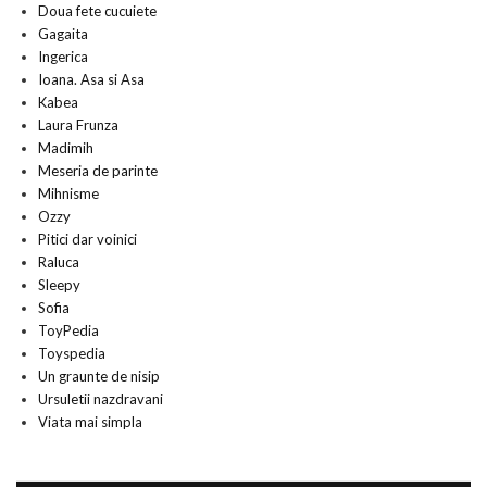
Doua fete cucuiete
Gagaita
Ingerica
Ioana. Asa si Asa
Kabea
Laura Frunza
Madimih
Meseria de parinte
Mihnisme
Ozzy
Pitici dar voinici
Raluca
Sleepy
Sofia
ToyPedia
Toyspedia
Un graunte de nisip
Ursuletii nazdravani
Viata mai simpla