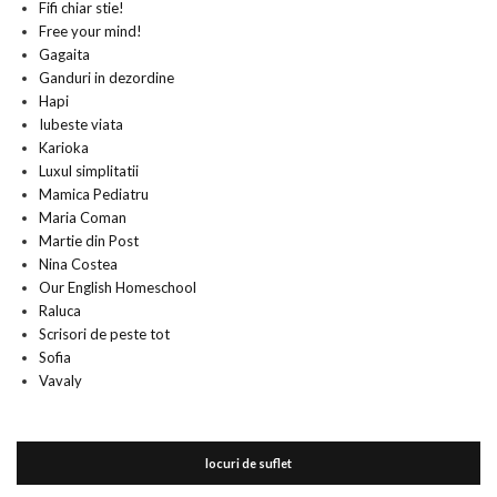
Fifi chiar stie!
Free your mind!
Gagaita
Ganduri in dezordine
Hapi
Iubeste viata
Karioka
Luxul simplitatii
Mamica Pediatru
Maria Coman
Martie din Post
Nina Costea
Our English Homeschool
Raluca
Scrisori de peste tot
Sofia
Vavaly
locuri de suflet