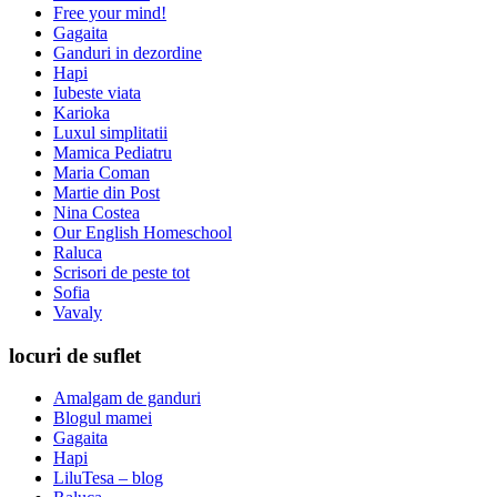
Free your mind!
Gagaita
Ganduri in dezordine
Hapi
Iubeste viata
Karioka
Luxul simplitatii
Mamica Pediatru
Maria Coman
Martie din Post
Nina Costea
Our English Homeschool
Raluca
Scrisori de peste tot
Sofia
Vavaly
locuri de suflet
Amalgam de ganduri
Blogul mamei
Gagaita
Hapi
LiluTesa – blog