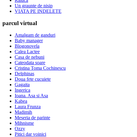
Raluca
Un graunte de nisip
VIATA PE INDELETE
parcul virtual
Amalgam de ganduri
Baby manager
Blogonovela
Calea Lactee
Casa de nebuni
Cateodata soare
Cristina Toma Cochinescu
Delphinas
Doua fete cucuiete
Gagaita
Ingerica
Ioana. Asa si Asa
Kabea
Laura Frunza
Madimih
Meseria de parinte
Mihnisme
Ozzy
Pitici dar voinici