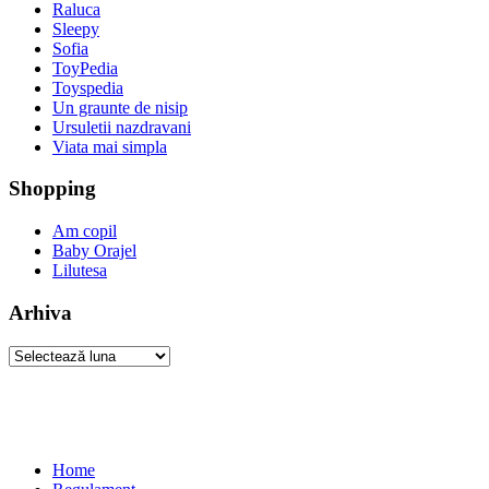
Raluca
Sleepy
Sofia
ToyPedia
Toyspedia
Un graunte de nisip
Ursuletii nazdravani
Viata mai simpla
Shopping
Am copil
Baby Orajel
Lilutesa
Arhiva
Arhiva
Home