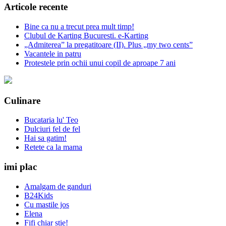
Articole recente
Bine ca nu a trecut prea mult timp!
Clubul de Karting Bucuresti. e-Karting
„Admiterea” la pregatitoare (II). Plus „my two cents”
Vacantele in patru
Protestele prin ochii unui copil de aproape 7 ani
Culinare
Bucataria lu' Teo
Dulciuri fel de fel
Hai sa gatim!
Retete ca la mama
imi plac
Amalgam de ganduri
B24Kids
Cu mastile jos
Elena
Fifi chiar stie!