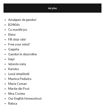
imi plac
Amalgam de ganduri
B24Kids
Cu mastile jos
Elena
Fifi chiar stie!
Free your mind!
Gagaita
Ganduri in dezordine
Hapi
Iubeste viata
Karioka
Luxul simplitatii
Mamica Pediatru
Maria Coman
Martie din Post
Nina Costea
Our English Homeschool
Raluca