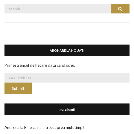
Search
Search
for:
ABONARE LA NOUATI
Primesti email de fiecare data cand scriu.
gura lumii
Andreea
la
Bine ca nu a trecut prea mult timp!