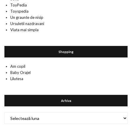
ToyPedia
Toyspedia
Un graunte de nisip
Ursuletii nazdravani
Viata mai simpla
Shopping
Am copil
Baby Orajel
Lilutesa
Arhiva
Arhiva