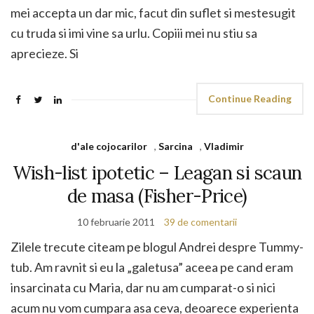
mei accepta un dar mic, facut din suflet si mestesugit
cu truda si imi vine sa urlu. Copiii mei nu stiu sa
aprecieze. Si
Continue Reading
d'ale cojocarilor
,
Sarcina
,
Vladimir
Wish-list ipotetic – Leagan si scaun
de masa (Fisher-Price)
10 februarie 2011
39 de comentarii
Zilele trecute citeam pe blogul Andrei despre Tummy-
tub. Am ravnit si eu la „galetusa” aceea pe cand eram
insarcinata cu Maria, dar nu am cumparat-o si nici
acum nu vom cumpara asa ceva, deoarece experienta