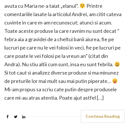
avuta cu Maria ne-a taiat „elanul”.
Printre
comentariile lasate la articolul Andrei, am citit cateva
cuvinte in care m-am recunoscut; atunci si acum.
Toate aceste produse la care ravnim nu sunt decat ”
febra aia a gravidei de a cheltui banii aiurea, fie pe
lucruri pe care nu le vei folosi in veci, fie pe lucruri pe
care poate le vei folosi pe la vreun an” (citat din
Andra). Nu stiu altii cum sunt, insa eu sunt febrila.
Si tot caut si analizez diverse produse si ma minunez
de preturile lor mai mult sau mai putin piperate…
Mi-am propus sa scriu cate putin despre produsele
care mi-au atras atentia. Poate ajut astfel […]
Continue Reading