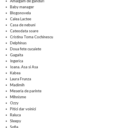
Amalgam de ganduri
Baby manager
Blogonovela
Calea Lactee
Casa de nebuni
Cateodata soare
Cristina Toma Cochinescu
Delphinas
Doua fete cucuiete
Gagaita
Ingerica
Ioana. Asa si Asa
Kabea
Laura Frunza
Madimih
Meseria de parinte
Mihnisme
Ozzy
Pitici dar voinici
Raluca
Sleepy
Sofia