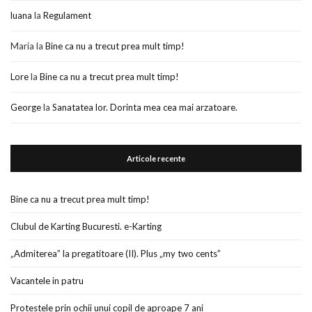
luana
la
Regulament
Maria
la
Bine ca nu a trecut prea mult timp!
Lore
la
Bine ca nu a trecut prea mult timp!
George
la
Sanatatea lor. Dorinta mea cea mai arzatoare.
Articole recente
Bine ca nu a trecut prea mult timp!
Clubul de Karting Bucuresti. e-Karting
„Admiterea” la pregatitoare (II). Plus „my two cents”
Vacantele in patru
Protestele prin ochii unui copil de aproape 7 ani