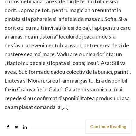
cu cosmeticiana care sa le fardeze.. cu tot ce si-a
dorit… aproape tot.. pentru magician a renuntat la
piniata si la paharele si la fetele de masa cu Sofia. Si-a
dorit o zi cu multi invitati (alesi de ea), fapt pentru care
a ramas inca in „istoria” locului de joaca unde s-a
desfasurat evenimentul ca avand petrecerea de zi de
nastere cea mai mare. Vadu are o unica dorinta: un
„tlactol cu pedale si lopata si loaba; losu”. Asa: Si il va
avea. Sub forma de cadou colectiv de la bunici, parinti,
Liutesa si Morari. Greu l-am mai gasit… Era disponibil
fie in Craiova fie in Galati. Galatenii s-au miscat mai
repede si au confirmat disponibilitatea produsului asa
ca am plasat comanda la […]
Continue Reading