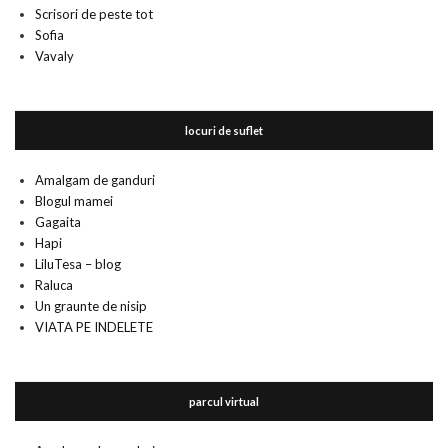
Scrisori de peste tot
Sofia
Vavaly
locuri de suflet
Amalgam de ganduri
Blogul mamei
Gagaita
Hapi
LiluTesa – blog
Raluca
Un graunte de nisip
VIATA PE INDELETE
parcul virtual