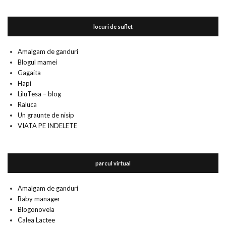
locuri de suflet
Amalgam de ganduri
Blogul mamei
Gagaita
Hapi
LiluTesa – blog
Raluca
Un graunte de nisip
VIATA PE INDELETE
parcul virtual
Amalgam de ganduri
Baby manager
Blogonovela
Calea Lactee