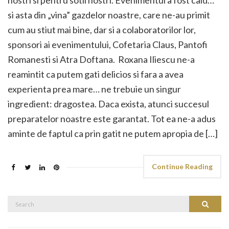
nostri si pentru sotii nostri. Evenimentul a fost cald…
si asta din „vina” gazdelor noastre, care ne-au primit
cum au stiut mai bine, dar si a colaboratorilor lor,
sponsori ai evenimentului, Cofetaria Claus, Pantofi
Romanesti si Atra Doftana. Roxana Iliescu ne-a
reamintit ca putem gati delicios si fara a avea
experienta prea mare… ne trebuie un singur
ingredient: dragostea. Daca exista, atunci succesul
preparatelor noastre este garantat. Tot ea ne-a adus
aminte de faptul ca prin gatit ne putem apropia de […]
Continue Reading
Search
Search
for: