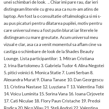
unei schimbari de look. .. Chiar imi pare rau, dar ieri
distingeam literele cu greu asa ca nu m-am atins de
laptop. Am fost la o consultatie oftalmologica si mi s-
au pus picaturi pentru dilatarea pupilei, motiv pentru
care universul meu a fost putin blurat iar literele le
distingeam cu mare greutate. Acum universul meu
vizual e clar, asa ca a venit momentul sa aflam cine va
castiga o schimbare de look de la Shades Beauty
Lounge. Lista participantilor: 1. Mitran Cristiana
2. Irina Bartolomeu 3. Gabriela Tudor 4. Alina Negotei
5. pitici voinici 6. Monica Statie 7. Lumi Serban 8.
Alexandra Murat 9. Diana Tanase 10. Dan Georgescu
11. Cristina Nastase 12. Luyziana T 13. Valentina Tobi
14. Voicu Luminita 15. Sorina Vana 16. Ioana Cirjovete
17. Cati Niculae 18. Flory Paun Cristache 19. Predoi
Rodica 20. Nico Vilau 21. Steli Andrei 22. Valentina