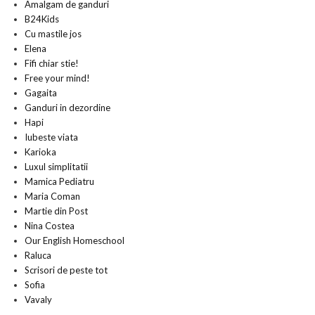
Amalgam de ganduri
B24Kids
Cu mastile jos
Elena
Fifi chiar stie!
Free your mind!
Gagaita
Ganduri in dezordine
Hapi
Iubeste viata
Karioka
Luxul simplitatii
Mamica Pediatru
Maria Coman
Martie din Post
Nina Costea
Our English Homeschool
Raluca
Scrisori de peste tot
Sofia
Vavaly