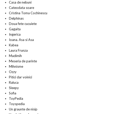
Casa de nebuni
Cateodata soare
Cristina Toma Cochinescu
Delphinas
Doua fete cucuiete
Gagaita
Ingerica
Ioana. Asa si Asa
Kabea
Laura Frunza
Madimih
Meseria de parinte
Mihnisme
Ozzy
Pitici dar voinici
Raluca
Sleepy
Sofia
ToyPedia
Toyspedia
Un graunte de nisip