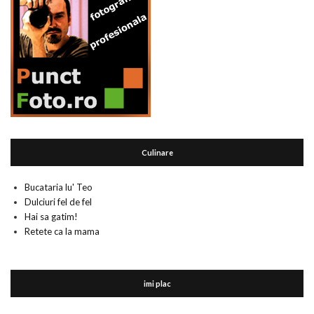
Culinare
Bucataria lu' Teo
Dulciuri fel de fel
Hai sa gatim!
Retete ca la mama
imi plac