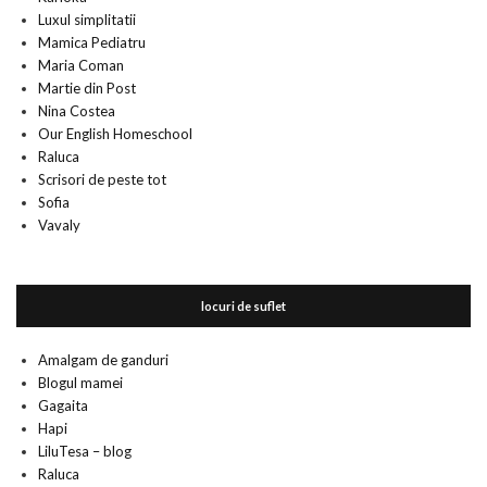
Luxul simplitatii
Mamica Pediatru
Maria Coman
Martie din Post
Nina Costea
Our English Homeschool
Raluca
Scrisori de peste tot
Sofia
Vavaly
locuri de suflet
Amalgam de ganduri
Blogul mamei
Gagaita
Hapi
LiluTesa – blog
Raluca