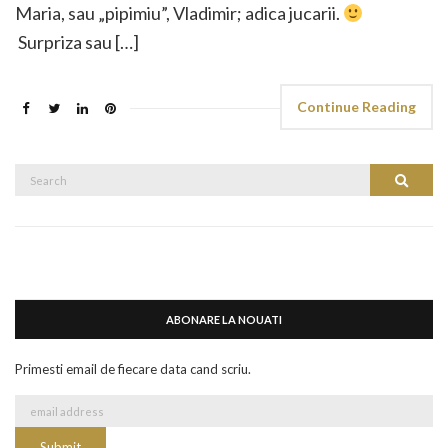
Maria, sau „pipimiu”, Vladimir; adica jucarii.
Surpriza sau […]
Continue Reading
Search
Search
for:
ABONARE LA NOUATI
Primesti email de fiecare data cand scriu.