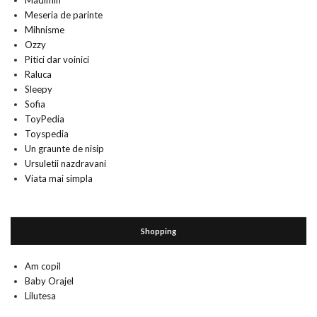
Madimih
Meseria de parinte
Mihnisme
Ozzy
Pitici dar voinici
Raluca
Sleepy
Sofia
ToyPedia
Toyspedia
Un graunte de nisip
Ursuletii nazdravani
Viata mai simpla
Shopping
Am copil
Baby Orajel
Lilutesa