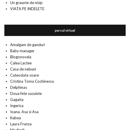
Un graunte de nisip
VIATA PE INDELETE
parcul virtual
Amalgam de ganduri
Baby manager
Blogonovela
Calea Lactee
Casa de nebuni
Cateodata soare
Cristina Toma Cochinescu
Delphinas
Doua fete cucuiete
Gagaita
Ingerica
Ioana. Asa si Asa
Kabea
Laura Frunza