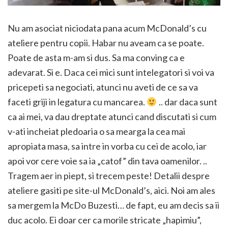
Nu am asociat niciodata pana acum McDonald’s cu
ateliere pentru copii. Habar nu aveam ca se poate.
Poate de asta m-am si dus. Sa ma conving ca e
adevarat. Si e. Daca cei mici sunt intelegatori si voi va
pricepeti sa negociati, atunci nu aveti de ce sa va
faceti griji in legatura cu mancarea.
.. dar daca sunt
ca ai mei, va dau dreptate atunci cand discutati si cum
v-ati incheiat pledoaria o sa mearga la cea mai
apropiata masa, sa intre in vorba cu cei de acolo, iar
apoi vor cere voie sa ia „catof” din tava oamenilor. ..
Tragem aer in piept, si trecem peste! Detalii despre
ateliere gasiti pe site-ul McDonald’s, aici. Noi am ales
sa mergem la McDo Buzesti… de fapt, eu am decis sa ii
duc acolo. Ei doar cer ca morile stricate „hapimiu”,