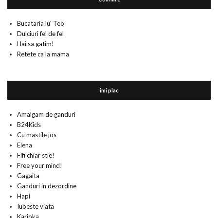
Bucataria lu' Teo
Dulciuri fel de fel
Hai sa gatim!
Retete ca la mama
imi plac
Amalgam de ganduri
B24Kids
Cu mastile jos
Elena
Fifi chiar stie!
Free your mind!
Gagaita
Ganduri in dezordine
Hapi
Iubeste viata
Karioka