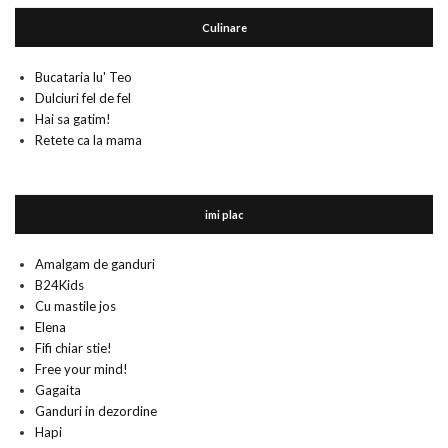
Culinare
Bucataria lu' Teo
Dulciuri fel de fel
Hai sa gatim!
Retete ca la mama
imi plac
Amalgam de ganduri
B24Kids
Cu mastile jos
Elena
Fifi chiar stie!
Free your mind!
Gagaita
Ganduri in dezordine
Hapi