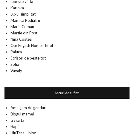
Iubeste viata
Karioka
Luxul simplitatii
Mamica Pediatru
Maria Coman
Martie din Post
Nina Costea
Our English Homeschool
Raluca
Scrisori de peste tot
Sofia
Vavaly
locuri de suflet
Amalgam de ganduri
Blogul mamei
Gagaita
Hapi
LiluTesa – blog