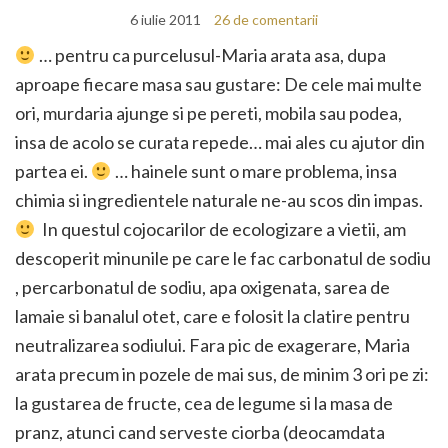
6 iulie 2011
26 de comentarii
… pentru ca purcelusul-Maria arata asa, dupa
aproape fiecare masa sau gustare: De cele mai multe
ori, murdaria ajunge si pe pereti, mobila sau podea,
insa de acolo se curata repede… mai ales cu ajutor din
partea ei.
… hainele sunt o mare problema, insa
chimia si ingredientele naturale ne-au scos din impas.
In questul cojocarilor de ecologizare a vietii, am
descoperit minunile pe care le fac carbonatul de sodiu
, percarbonatul de sodiu, apa oxigenata, sarea de
lamaie si banalul otet, care e folosit la clatire pentru
neutralizarea sodiului. Fara pic de exagerare, Maria
arata precum in pozele de mai sus, de minim 3 ori pe zi:
la gustarea de fructe, cea de legume si la masa de
pranz, atunci cand serveste ciorba (deocamdata