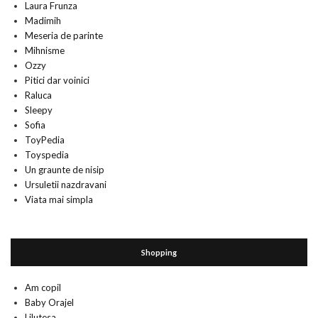
Laura Frunza
Madimih
Meseria de parinte
Mihnisme
Ozzy
Pitici dar voinici
Raluca
Sleepy
Sofia
ToyPedia
Toyspedia
Un graunte de nisip
Ursuletii nazdravani
Viata mai simpla
Shopping
Am copil
Baby Orajel
Lilutesa