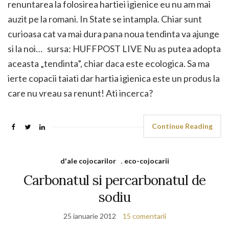
renuntarea la folosirea hartiei igienice eu nu am mai
auzit pe la romani. In State se intampla. Chiar sunt
curioasa cat va mai dura pana noua tendinta va ajunge
si la noi… sursa: HUFFPOST LIVE Nu as putea adopta
aceasta „tendinta”, chiar daca este ecologica. Sa ma
ierte copacii taiati dar hartia igienica este un produs la
care nu vreau sa renunt! Ati incerca?
Continue Reading
d'ale cojocarilor
,
eco-cojocarii
Carbonatul si percarbonatul de
sodiu
25 ianuarie 2012
15 comentarii