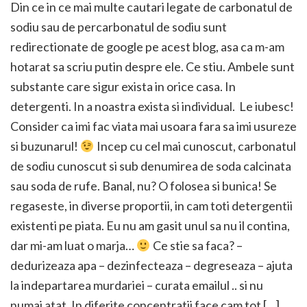
Din ce in ce mai multe cautari legate de carbonatul de
sodiu sau de percarbonatul de sodiu sunt
redirectionate de google pe acest blog, asa ca m-am
hotarat sa scriu putin despre ele. Ce stiu. Ambele sunt
substante care sigur exista in orice casa. In
detergenti. In a noastra exista si individual. Le iubesc!
Consider ca imi fac viata mai usoara fara sa imi usureze
si buzunarul!
Incep cu cel mai cunoscut, carbonatul
de sodiu cunoscut si sub denumirea de soda calcinata
sau soda de rufe. Banal, nu? O folosea si bunica! Se
regaseste, in diverse proportii, in cam toti detergentii
existenti pe piata. Eu nu am gasit unul sa nu il contina,
dar mi-am luat o marja…
Ce stie sa faca? –
dedurizeaza apa – dezinfecteaza – degreseaza – ajuta
la indepartarea murdariei – curata emailul .. si nu
numai atat. In diferite concentratii face cam tot […]