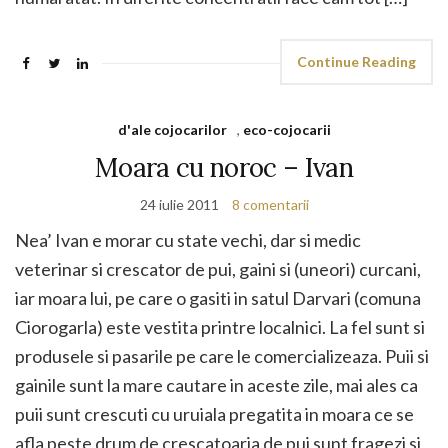
Continue Reading
d'ale cojocarilor
,
eco-cojocarii
Moara cu noroc – Ivan
24 iulie 2011
8 comentarii
Nea’ Ivan e morar cu state vechi, dar si medic
veterinar si crescator de pui, gaini si (uneori) curcani,
iar moara lui, pe care o gasiti in satul Darvari (comuna
Ciorogarla) este vestita printre localnici. La fel sunt si
produsele si pasarile pe care le comercializeaza. Puii si
gainile sunt la mare cautare in aceste zile, mai ales ca
puii sunt crescuti cu uruiala pregatita in moara ce se
afla peste drum de crescatoaria de pui sunt fragezi si