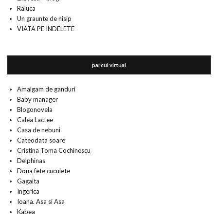
Raluca
Un graunte de nisip
VIATA PE INDELETE
parcul virtual
Amalgam de ganduri
Baby manager
Blogonovela
Calea Lactee
Casa de nebuni
Cateodata soare
Cristina Toma Cochinescu
Delphinas
Doua fete cucuiete
Gagaita
Ingerica
Ioana. Asa si Asa
Kabea