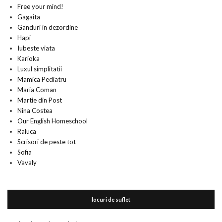
Free your mind!
Gagaita
Ganduri in dezordine
Hapi
Iubeste viata
Karioka
Luxul simplitatii
Mamica Pediatru
Maria Coman
Martie din Post
Nina Costea
Our English Homeschool
Raluca
Scrisori de peste tot
Sofia
Vavaly
locuri de suflet