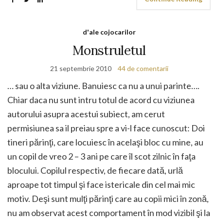
d'ale cojocarilor
Monstruletul
21 septembrie 2010
44 de comentarii
… sau o alta viziune. Banuiesc ca nu a unui parinte….
Chiar daca nu sunt intru totul de acord cu viziunea
autorului asupra acestui subiect, am cerut
permisiunea sa il preiau spre a vi-l face cunoscut: Doi
tineri părinţi, care locuiesc în acelaşi bloc cu mine, au
un copil de vreo 2 – 3 ani pe care îl scot zilnic în faţa
blocului. Copilul respectiv, de fiecare dată, urlă
aproape tot timpul şi face istericale din cel mai mic
motiv. Deşi sunt mulţi părinţi care au copii mici în zonă,
nu am observat acest comportament în mod vizibil şi la