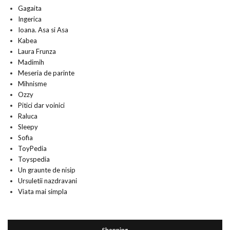
Gagaita
Ingerica
Ioana. Asa si Asa
Kabea
Laura Frunza
Madimih
Meseria de parinte
Mihnisme
Ozzy
Pitici dar voinici
Raluca
Sleepy
Sofia
ToyPedia
Toyspedia
Un graunte de nisip
Ursuletii nazdravani
Viata mai simpla
Shopping