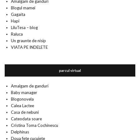
Amalgam de ganduri
Blogul mamei
Gagaita
Hapi
LiluTesa – blog
Raluca
Un graunte de nisip
VIATA PE INDELETE
parcul virtual
Amalgam de ganduri
Baby manager
Blogonovela
Calea Lactee
Casa de nebuni
Cateodata soare
Cristina Toma Cochinescu
Delphinas
Doua fete cucuiete