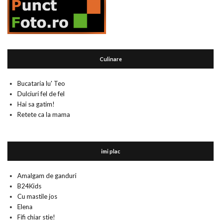
Culinare
Bucataria lu' Teo
Dulciuri fel de fel
Hai sa gatim!
Retete ca la mama
imi plac
Amalgam de ganduri
B24Kids
Cu mastile jos
Elena
Fifi chiar stie!