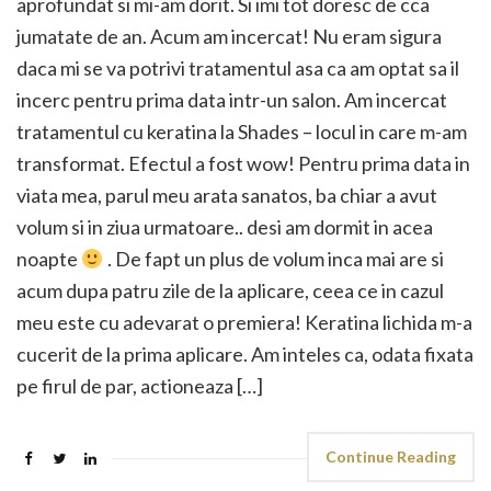
aprofundat si mi-am dorit. Si imi tot doresc de cca
jumatate de an. Acum am incercat! Nu eram sigura
daca mi se va potrivi tratamentul asa ca am optat sa il
incerc pentru prima data intr-un salon. Am incercat
tratamentul cu keratina la Shades – locul in care m-am
transformat. Efectul a fost wow! Pentru prima data in
viata mea, parul meu arata sanatos, ba chiar a avut
volum si in ziua urmatoare.. desi am dormit in acea
noapte
. De fapt un plus de volum inca mai are si
acum dupa patru zile de la aplicare, ceea ce in cazul
meu este cu adevarat o premiera! Keratina lichida m-a
cucerit de la prima aplicare. Am inteles ca, odata fixata
pe firul de par, actioneaza […]
Continue Reading