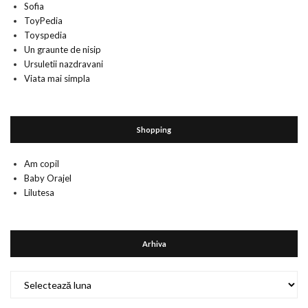
Sofia
ToyPedia
Toyspedia
Un graunte de nisip
Ursuletii nazdravani
Viata mai simpla
Shopping
Am copil
Baby Orajel
Lilutesa
Arhiva
Arhiva