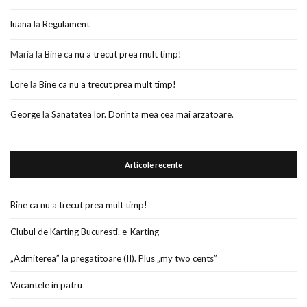
luana
la
Regulament
Maria
la
Bine ca nu a trecut prea mult timp!
Lore
la
Bine ca nu a trecut prea mult timp!
George
la
Sanatatea lor. Dorinta mea cea mai arzatoare.
Articole recente
Bine ca nu a trecut prea mult timp!
Clubul de Karting Bucuresti. e-Karting
„Admiterea” la pregatitoare (II). Plus „my two cents”
Vacantele in patru