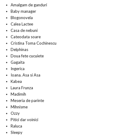
Amalgam de ganduri
Baby manager
Blogonovela
Calea Lactee
Casa de nebuni
Cateodata soare
Cristina Toma Cochinescu
Delphinas
Doua fete cucuiete
Gagaita
Ingerica
Ioana. Asa si Asa
Kabea
Laura Frunza
Madimih
Meseria de parinte
Mihnisme
Ozzy
Pitici dar voinici
Raluca
Sleepy