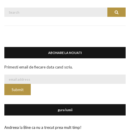
Search
Search
for:
ABONARE LA NOUATI
Primesti email de fiecare data cand scriu.
gura lumii
Andreea
la
Bine ca nu a trecut prea mult timp!