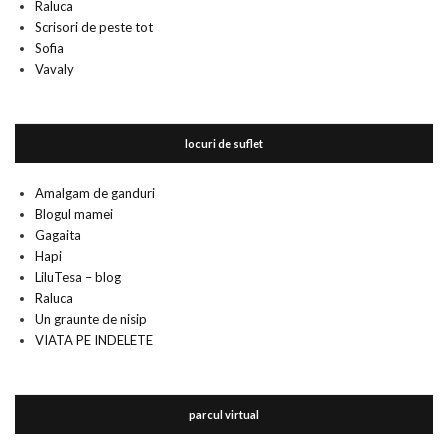
Raluca
Scrisori de peste tot
Sofia
Vavaly
locuri de suflet
Amalgam de ganduri
Blogul mamei
Gagaita
Hapi
LiluTesa – blog
Raluca
Un graunte de nisip
VIATA PE INDELETE
parcul virtual