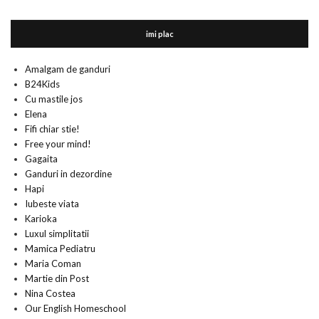
imi plac
Amalgam de ganduri
B24Kids
Cu mastile jos
Elena
Fifi chiar stie!
Free your mind!
Gagaita
Ganduri in dezordine
Hapi
Iubeste viata
Karioka
Luxul simplitatii
Mamica Pediatru
Maria Coman
Martie din Post
Nina Costea
Our English Homeschool