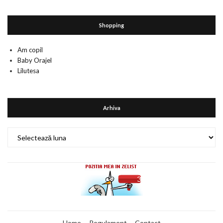
Shopping
Am copil
Baby Orajel
Lilutesa
Arhiva
Arhiva
Home
Regulament
Contact