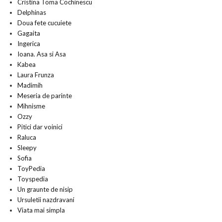
Cristina Toma Cochinescu
Delphinas
Doua fete cucuiete
Gagaita
Ingerica
Ioana. Asa si Asa
Kabea
Laura Frunza
Madimih
Meseria de parinte
Mihnisme
Ozzy
Pitici dar voinici
Raluca
Sleepy
Sofia
ToyPedia
Toyspedia
Un graunte de nisip
Ursuletii nazdravani
Viata mai simpla