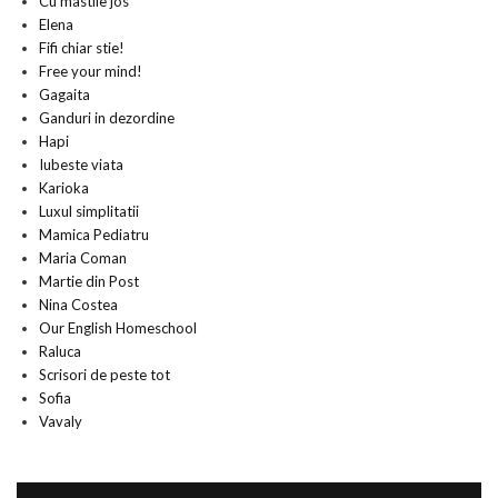
Cu mastile jos
Elena
Fifi chiar stie!
Free your mind!
Gagaita
Ganduri in dezordine
Hapi
Iubeste viata
Karioka
Luxul simplitatii
Mamica Pediatru
Maria Coman
Martie din Post
Nina Costea
Our English Homeschool
Raluca
Scrisori de peste tot
Sofia
Vavaly