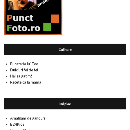
Culinare
Bucataria lu' Teo
Dulciuri fel de fel
Hai sa gatim!
Retete ca la mama
imi plac
Amalgam de ganduri
B24Kids