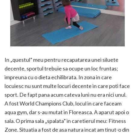
In „questul” meu pentru recapatarea unei siluete
decente, sportul trebuie sa ocupe un loc fruntas;
impreuna cu o dieta echilibrata. In zona in care
locuiesc nu sunt multe locuri decente in care poti face
sport. De fapt pana acum cateva luni nu era nici unul.
A fost World Champions Club, locul in care faceam
aqua gym, dar s-au mutat in Floreasca. A aparut apoi o
sala. O prima sala „spalata” in caretierul meu: Fitness
Zone. Situatia a fost de asa natura incat am tinut-o din