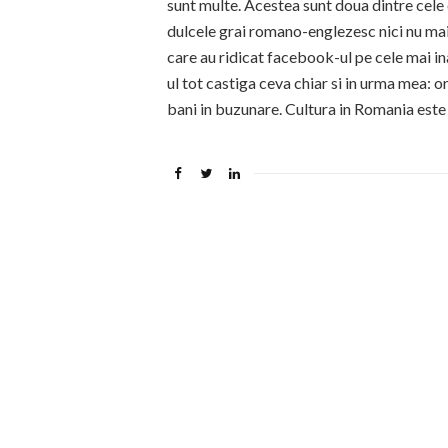
sunt multe. Acestea sunt doua dintre cele
dulcele grai romano-englezesc nici nu mai
care au ridicat facebook-ul pe cele mai in
ul tot castiga ceva chiar si in urma mea: or
bani in buzunare. Cultura in Romania este