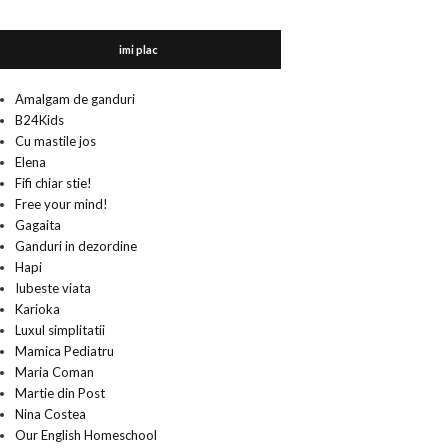
imi plac
Amalgam de ganduri
B24Kids
Cu mastile jos
Elena
Fifi chiar stie!
Free your mind!
Gagaita
Ganduri in dezordine
Hapi
Iubeste viata
Karioka
Luxul simplitatii
Mamica Pediatru
Maria Coman
Martie din Post
Nina Costea
Our English Homeschool