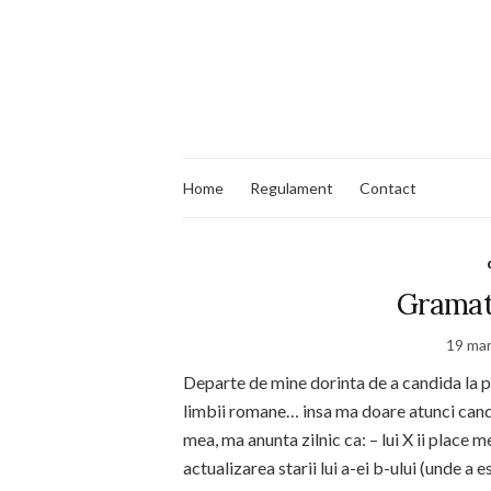
Home
Regulament
Contact
Gramat
19 mar
Departe de mine dorinta de a candida la p
limbii romane… insa ma doare atunci cand 
mea, ma anunta zilnic ca: – lui X ii place me
actualizarea starii lui a-ei b-ului (unde 