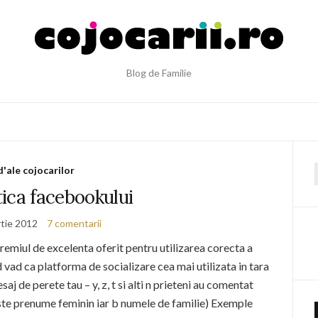
Blog de Familie
d'ale cojocarilor
f
ica facebookului
tie 2012
7 comentarii
remiul de excelenta oferit pentru utilizarea corecta a
vad ca platforma de socializare cea mai utilizata in tara
saj de perete tau – y, z, t si alti n prieteni au comentat
a este prenume feminin iar b numele de familie) Exemple