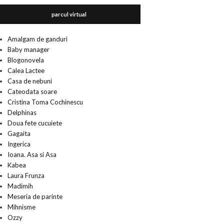
parcul virtual
Amalgam de ganduri
Baby manager
Blogonovela
Calea Lactee
Casa de nebuni
Cateodata soare
Cristina Toma Cochinescu
Delphinas
Doua fete cucuiete
Gagaita
Ingerica
Ioana. Asa si Asa
Kabea
Laura Frunza
Madimih
Meseria de parinte
Mihnisme
Ozzy