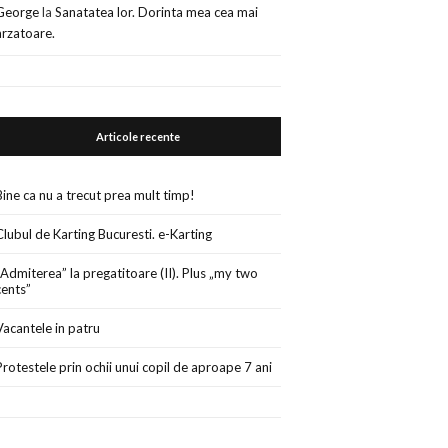
George
la
Sanatatea lor. Dorinta mea cea mai
arzatoare.
Articole recente
Bine ca nu a trecut prea mult timp!
Clubul de Karting Bucuresti. e-Karting
„Admiterea” la pregatitoare (II). Plus „my two
cents”
Vacantele in patru
Protestele prin ochii unui copil de aproape 7 ani