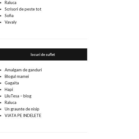
Raluca
Scrisori de peste tot
Sofia
Vavaly
locuri de suflet
Amalgam de ganduri
Blogul mamei
Gagaita
Hapi
LiluTesa – blog
Raluca
Un graunte de nisip
VIATA PE INDELETE