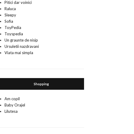
Pitici dar voinici
Raluca
Sleepy
Sofia
ToyPedia
Toyspedia
Un graunte de nisip
Ursuletii nazdravani
Viata mai simpla
Shopping
Am copil
Baby Orajel
Lilutesa