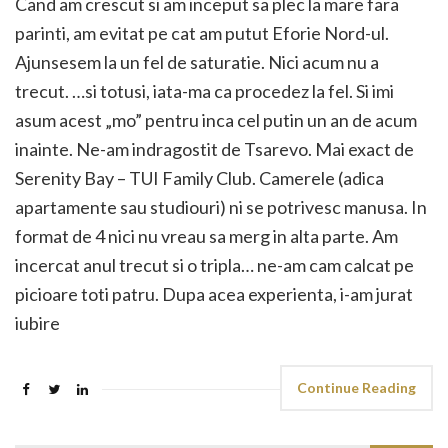
Cand am crescut si am inceput sa plec la mare fara
parinti, am evitat pe cat am putut Eforie Nord-ul.
Ajunsesem la un fel de saturatie. Nici acum nu a
trecut. …si totusi, iata-ma ca procedez la fel. Si imi
asum acest „mo” pentru inca cel putin un an de acum
inainte. Ne-am indragostit de Tsarevo. Mai exact de
Serenity Bay – TUI Family Club. Camerele (adica
apartamente sau studiouri) ni se potrivesc manusa. In
format de 4 nici nu vreau sa merg in alta parte. Am
incercat anul trecut si o tripla… ne-am cam calcat pe
picioare toti patru. Dupa acea experienta, i-am jurat
iubire
Continue Reading