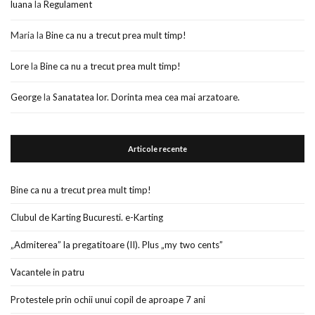
luana
la
Regulament
Maria
la
Bine ca nu a trecut prea mult timp!
Lore
la
Bine ca nu a trecut prea mult timp!
George
la
Sanatatea lor. Dorinta mea cea mai arzatoare.
Articole recente
Bine ca nu a trecut prea mult timp!
Clubul de Karting Bucuresti. e-Karting
„Admiterea” la pregatitoare (II). Plus „my two cents”
Vacantele in patru
Protestele prin ochii unui copil de aproape 7 ani