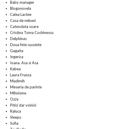
Baby manager
Blogonovela
Calea Lactee
Casa de nebuni
Cateodata soare
Cristina Toma Cochinescu
Delphinas
Doua fete cucuiete
Gagaita
Ingerica
Ioana. Asa si Asa
Kabea
Laura Frunza
Madimih
Meseria de parinte
Mihnisme
Ozzy
Pitici dar voinici
Raluca
Sleepy
Sofia