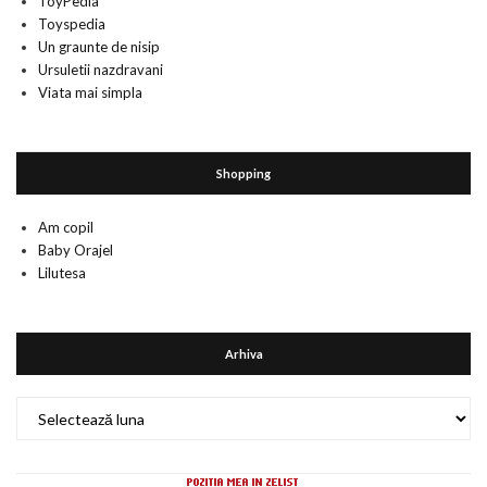
ToyPedia
Toyspedia
Un graunte de nisip
Ursuletii nazdravani
Viata mai simpla
Shopping
Am copil
Baby Orajel
Lilutesa
Arhiva
Arhiva