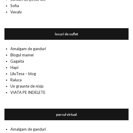
Sofia
Vavaly
locuri de suflet
Amalgam de ganduri
Blogul mamei
Gagaita
Hapi
LiluTesa – blog
Raluca
Un graunte de nisip
VIATA PE INDELETE
parcul virtual
Amalgam de ganduri