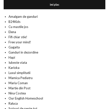
imi plac
Amalgam de ganduri
B24Kids
Cu mastile jos
Elena
Fifi chiar stie!
Free your mind!
Gagaita
Ganduri in dezordine
Hapi
Iubeste viata
Karioka
Luxul simplitatii
Mamica Pediatru
Maria Coman
Martie din Post
Nina Costea
Our English Homeschool
Raluca
Scrisori de peste tot