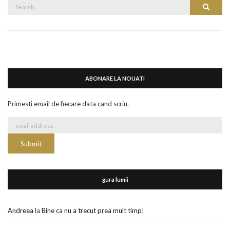
Search
Search
for:
ABONARE LA NOUATI
Primesti email de fiecare data cand scriu.
gura lumii
Andreea
la
Bine ca nu a trecut prea mult timp!