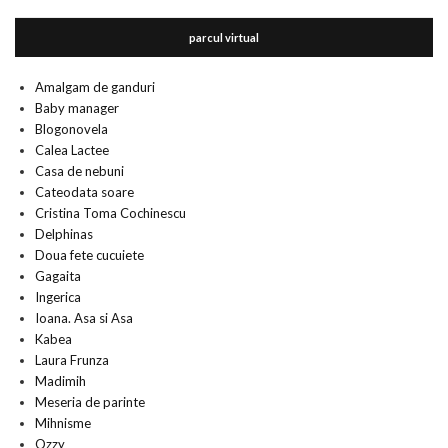
parcul virtual
Amalgam de ganduri
Baby manager
Blogonovela
Calea Lactee
Casa de nebuni
Cateodata soare
Cristina Toma Cochinescu
Delphinas
Doua fete cucuiete
Gagaita
Ingerica
Ioana. Asa si Asa
Kabea
Laura Frunza
Madimih
Meseria de parinte
Mihnisme
Ozzy