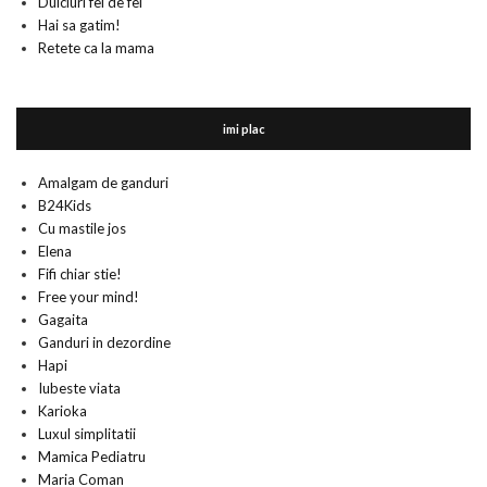
Dulciuri fel de fel
Hai sa gatim!
Retete ca la mama
imi plac
Amalgam de ganduri
B24Kids
Cu mastile jos
Elena
Fifi chiar stie!
Free your mind!
Gagaita
Ganduri in dezordine
Hapi
Iubeste viata
Karioka
Luxul simplitatii
Mamica Pediatru
Maria Coman