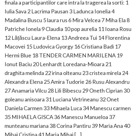
finala a participantilor care intra la tragerea la sorti: 1
Iulia Sava 2 Lacrima Pausan 3 Ladunca Ionelia 4
Madalina Buscu 5 laura rus 6 Mira Velcea 7 Miha Ela 8
Patriche Ionela 9 Claudia 10 pop aurelia 11 Ioana Rosu
12 Lățăscu Laura-Elena 13 Andreea Tui 14 Florentina
Macovei 15 Ludovica Gyorgy 16 Cristiana Badi 17
Hermi Blue 18 TENDER CARMEN MARILENA 19
Ionut Baciu 20 Lenhardt Loredana-Mioara 21
draghita melinda 22 irina olteanu 23 cristea mirela 24
Alexandra Elena 25 Amira Tudorie 26 Rusu Alexandru
27 Anamaria Vilcu 28 Lili Bibescu 29 Oneth Ciprian 30
goleanu anisoara 31 Luciana Vetrineanu 32 Onet
Daniela Carmen 33 Mihaela Luca 34 Manescu carmen
35 MIHAELA GISCA 36 Manescu Manueloa 37
munteanu mariana 38 Corina Pantiru 39 Maria Ana 40
Mihai Cristina 41 Maria Mihai […]