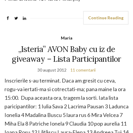
Continue Reading
Maria
„Isteria” AVON Baby cu iz de
giveaway – Lista Participantilor
30 august 2012
11 comentarii
Inscrierile s-au terminat. Daca am gresit cu ceva,
rogu-va iertati-ma si cotrectati-ma; pana maine la ora
15:00. Dupa aceasta ora, tragem la sorti. Iata lista
paricipantilor: 1 Iulia Sava 2 Lacrima Pausan 3 Ladunca
Ionelia 4 Madalina Buscu 5 laura rus 6 Mira Velcea 7
Miha Ela 8 Patriche Ionela 9 Claudia 10 pop aurelia 11
Ioana Rosu 12 Lățăscu Laura-Elena 13 Andreea Tui 14