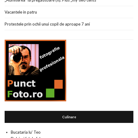
„Admiterea” la pregatitoare (II). Plus „my two cents”
Vacantele in patru
Protestele prin ochii unui copil de aproape 7 ani
Culinare
Bucataria lu' Teo