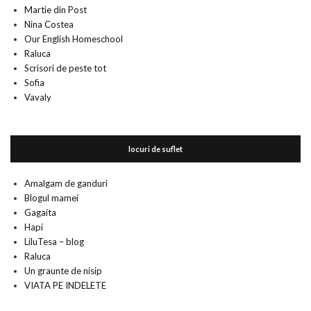
Martie din Post
Nina Costea
Our English Homeschool
Raluca
Scrisori de peste tot
Sofia
Vavaly
locuri de suflet
Amalgam de ganduri
Blogul mamei
Gagaita
Hapi
LiluTesa – blog
Raluca
Un graunte de nisip
VIATA PE INDELETE