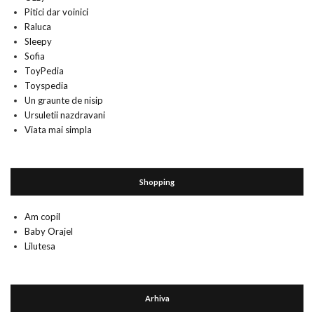
Pitici dar voinici
Raluca
Sleepy
Sofia
ToyPedia
Toyspedia
Un graunte de nisip
Ursuletii nazdravani
Viata mai simpla
Shopping
Am copil
Baby Orajel
Lilutesa
Arhiva