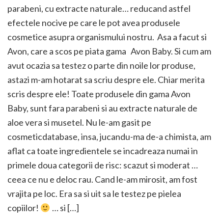
parabeni, cu extracte naturale… reducand astfel
efectele nocive pe care le pot avea produsele
cosmetice asupra organismului nostru. Asa a facut si
Avon, care a scos pe piata gama Avon Baby. Si cum am
avut ocazia sa testez o parte din noile lor produse,
astazi m-am hotarat sa scriu despre ele. Chiar merita
scris despre ele! Toate produsele din gama Avon
Baby, sunt fara parabeni si au extracte naturale de
aloe vera si musetel. Nu le-am gasit pe
cosmeticdatabase, insa, jucandu-ma de-a chimista, am
aflat ca toate ingredientele se incadreaza numai in
primele doua categorii de risc: scazut si moderat …
ceea ce nu e deloc rau. Cand le-am mirosit, am fost
vrajita pe loc. Era sa si uit sa le testez pe pielea
copiilor!
… si […]