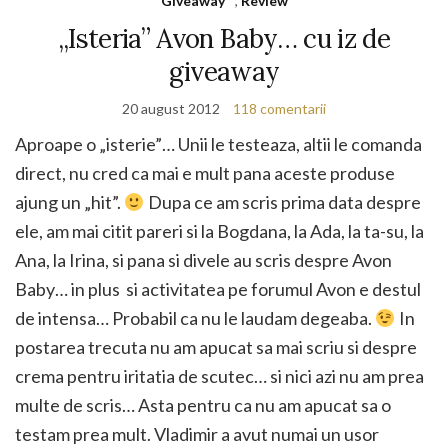
Giveaway
,
Review
„Isteria” Avon Baby… cu iz de
giveaway
20 august 2012
118 comentarii
Aproape o „isterie”… Unii le testeaza, altii le comanda
direct, nu cred ca mai e mult pana aceste produse
ajung un „hit”.
Dupa ce am scris prima data despre
ele, am mai citit pareri si la Bogdana, la Ada, la ta-su, la
Ana, la Irina, si pana si divele au scris despre Avon
Baby… in plus si activitatea pe forumul Avon e destul
de intensa… Probabil ca nu le laudam degeaba.
In
postarea trecuta nu am apucat sa mai scriu si despre
crema pentru iritatia de scutec… si nici azi nu am prea
multe de scris… Asta pentru ca nu am apucat sa o
testam prea mult. Vladimir a avut numai un usor