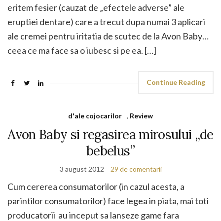
eritem fesier (cauzat de „efectele adverse” ale
eruptiei dentare) care a trecut dupa numai 3 aplicari
ale cremei pentru iritatia de scutec de la Avon Baby…
ceea ce ma face sa o iubesc si pe ea. […]
Continue Reading
d'ale cojocarilor
,
Review
Avon Baby si regasirea mirosului „de
bebelus”
3 august 2012
29 de comentarii
Cum cererea consumatorilor (in cazul acesta, a
parintilor consumatorilor) face legea in piata, mai toti
producatorii au inceput sa lanseze game fara