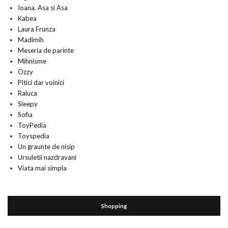
Ioana. Asa si Asa
Kabea
Laura Frunza
Madimih
Meseria de parinte
Mihnisme
Ozzy
Pitici dar voinici
Raluca
Sleepy
Sofia
ToyPedia
Toyspedia
Un graunte de nisip
Ursuletii nazdravani
Viata mai simpla
Shopping