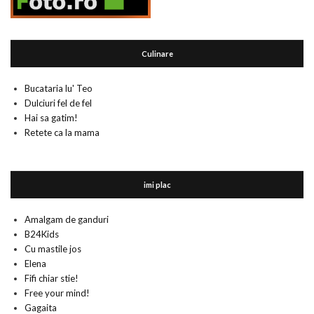
Culinare
Bucataria lu' Teo
Dulciuri fel de fel
Hai sa gatim!
Retete ca la mama
imi plac
Amalgam de ganduri
B24Kids
Cu mastile jos
Elena
Fifi chiar stie!
Free your mind!
Gagaita