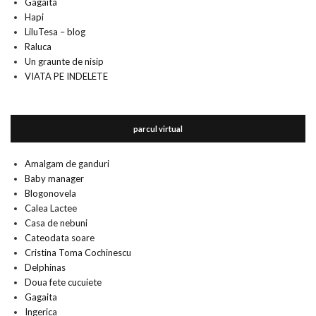
Gagaita
Hapi
LiluTesa – blog
Raluca
Un graunte de nisip
VIATA PE INDELETE
parcul virtual
Amalgam de ganduri
Baby manager
Blogonovela
Calea Lactee
Casa de nebuni
Cateodata soare
Cristina Toma Cochinescu
Delphinas
Doua fete cucuiete
Gagaita
Ingerica