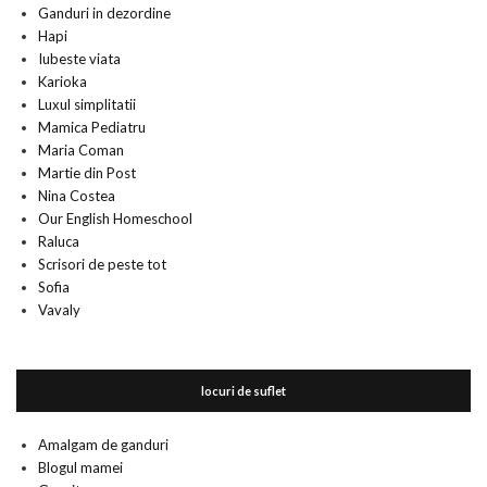
Ganduri in dezordine
Hapi
Iubeste viata
Karioka
Luxul simplitatii
Mamica Pediatru
Maria Coman
Martie din Post
Nina Costea
Our English Homeschool
Raluca
Scrisori de peste tot
Sofia
Vavaly
locuri de suflet
Amalgam de ganduri
Blogul mamei