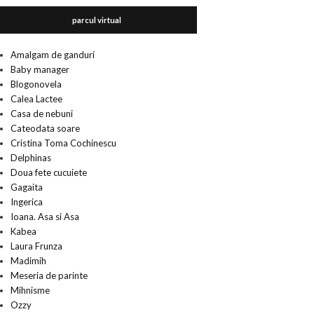
parcul virtual
Amalgam de ganduri
Baby manager
Blogonovela
Calea Lactee
Casa de nebuni
Cateodata soare
Cristina Toma Cochinescu
Delphinas
Doua fete cucuiete
Gagaita
Ingerica
Ioana. Asa si Asa
Kabea
Laura Frunza
Madimih
Meseria de parinte
Mihnisme
Ozzy