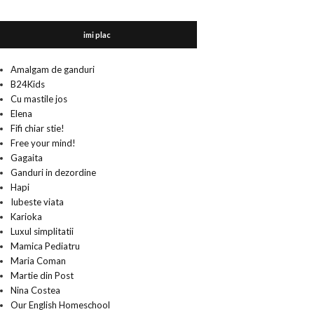
imi plac
Amalgam de ganduri
B24Kids
Cu mastile jos
Elena
Fifi chiar stie!
Free your mind!
Gagaita
Ganduri in dezordine
Hapi
Iubeste viata
Karioka
Luxul simplitatii
Mamica Pediatru
Maria Coman
Martie din Post
Nina Costea
Our English Homeschool