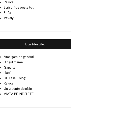
Raluca
Scrisori de peste tot
Sofia
Vavaly
locuri de suflet
Amalgam de ganduri
Blogul mamei
Gagaita
Hapi
LiluTesa – blog
Raluca
Un graunte de nisip
VIATA PE INDELETE