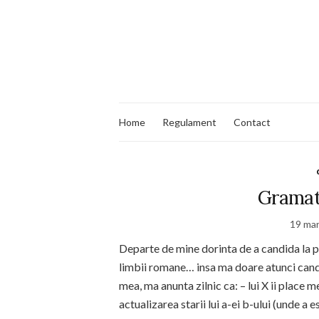
Home
Regulament
Contact
Gramat
19 mar
Departe de mine dorinta de a candida la p
limbii romane… insa ma doare atunci cand 
mea, ma anunta zilnic ca: – lui X ii place me
actualizarea starii lui a-ei b-ului (unde 