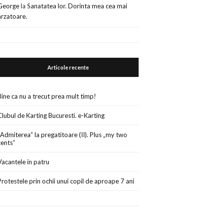
George
la
Sanatatea lor. Dorinta mea cea mai
arzatoare.
Articole recente
Bine ca nu a trecut prea mult timp!
Clubul de Karting Bucuresti. e-Karting
„Admiterea” la pregatitoare (II). Plus „my two
cents”
Vacantele in patru
Protestele prin ochii unui copil de aproape 7 ani