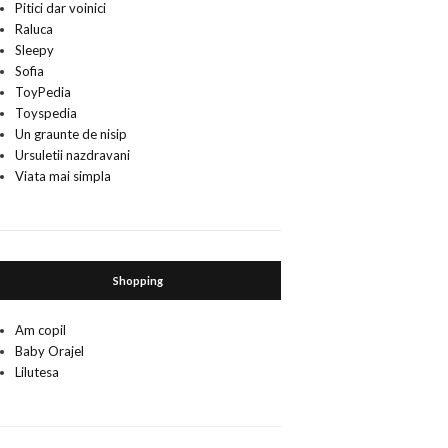
Pitici dar voinici
Raluca
Sleepy
Sofia
ToyPedia
Toyspedia
Un graunte de nisip
Ursuletii nazdravani
Viata mai simpla
Shopping
Am copil
Baby Orajel
Lilutesa