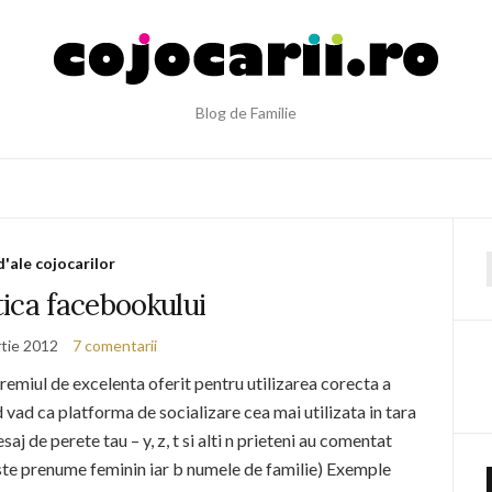
Blog de Familie
d'ale cojocarilor
f
ica facebookului
tie 2012
7 comentarii
remiul de excelenta oferit pentru utilizarea corecta a
vad ca platforma de socializare cea mai utilizata in tara
saj de perete tau – y, z, t si alti n prieteni au comentat
a este prenume feminin iar b numele de familie) Exemple