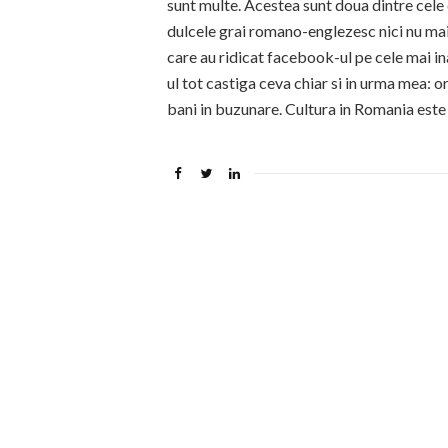
sunt multe. Acestea sunt doua dintre cele
dulcele grai romano-englezesc nici nu mai
care au ridicat facebook-ul pe cele mai in
ul tot castiga ceva chiar si in urma mea: or
bani in buzunare. Cultura in Romania este