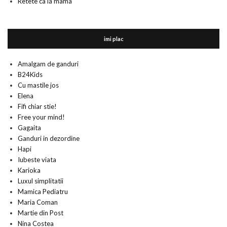
Retete ca la mama
imi plac
Amalgam de ganduri
B24Kids
Cu mastile jos
Elena
Fifi chiar stie!
Free your mind!
Gagaita
Ganduri in dezordine
Hapi
Iubeste viata
Karioka
Luxul simplitatii
Mamica Pediatru
Maria Coman
Martie din Post
Nina Costea