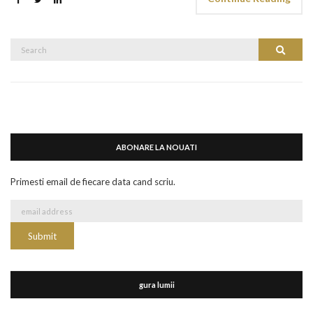
Search
Search
for:
ABONARE LA NOUATI
Primesti email de fiecare data cand scriu.
gura lumii