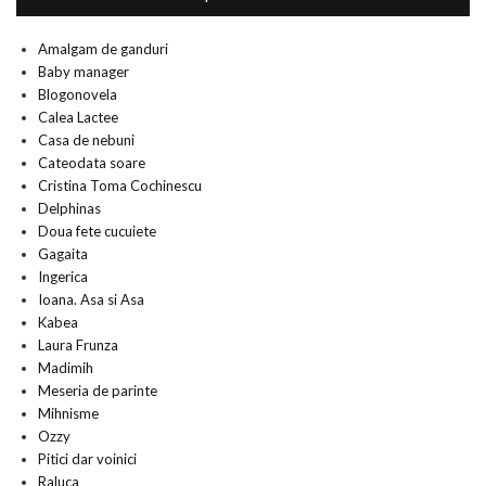
Amalgam de ganduri
Baby manager
Blogonovela
Calea Lactee
Casa de nebuni
Cateodata soare
Cristina Toma Cochinescu
Delphinas
Doua fete cucuiete
Gagaita
Ingerica
Ioana. Asa si Asa
Kabea
Laura Frunza
Madimih
Meseria de parinte
Mihnisme
Ozzy
Pitici dar voinici
Raluca