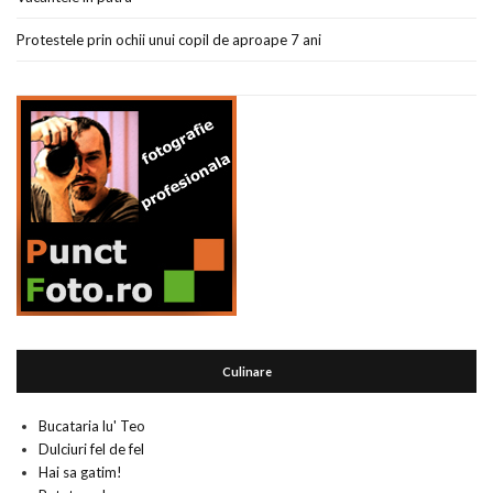
Protestele prin ochii unui copil de aproape 7 ani
Culinare
Bucataria lu' Teo
Dulciuri fel de fel
Hai sa gatim!