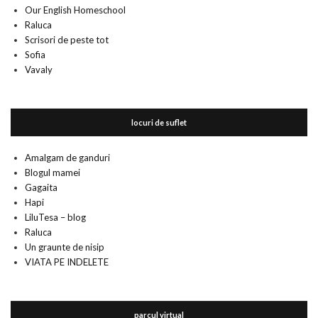
Our English Homeschool
Raluca
Scrisori de peste tot
Sofia
Vavaly
locuri de suflet
Amalgam de ganduri
Blogul mamei
Gagaita
Hapi
LiluTesa – blog
Raluca
Un graunte de nisip
VIATA PE INDELETE
parcul virtual