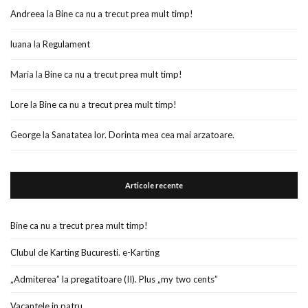
Andreea
la
Bine ca nu a trecut prea mult timp!
luana
la
Regulament
Maria
la
Bine ca nu a trecut prea mult timp!
Lore
la
Bine ca nu a trecut prea mult timp!
George
la
Sanatatea lor. Dorinta mea cea mai arzatoare.
Articole recente
Bine ca nu a trecut prea mult timp!
Clubul de Karting Bucuresti. e-Karting
„Admiterea” la pregatitoare (II). Plus „my two cents”
Vacantele in patru