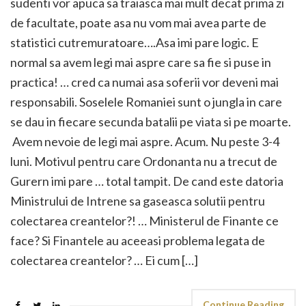
sudenti vor apuca sa traiasca mai mult decat prima zi
de facultate, poate asa nu vom mai avea parte de
statistici cutremuratoare….Asa imi pare logic. E
normal sa avem legi mai aspre care sa fie si puse in
practica! … cred ca numai asa soferii vor deveni mai
responsabili. Soselele Romaniei sunt o jungla in care
se dau in fiecare secunda batalii pe viata si pe moarte.
Avem nevoie de legi mai aspre. Acum. Nu peste 3-4
luni. Motivul pentru care Ordonanta nu a trecut de
Gurern imi pare … total tampit. De cand este datoria
Ministrului de Intrene sa gaseasca solutii pentru
colectarea creantelor?! … Ministerul de Finante ce
face? Si Finantele au aceeasi problema legata de
colectarea creantelor? … Ei cum […]
Continue Reading