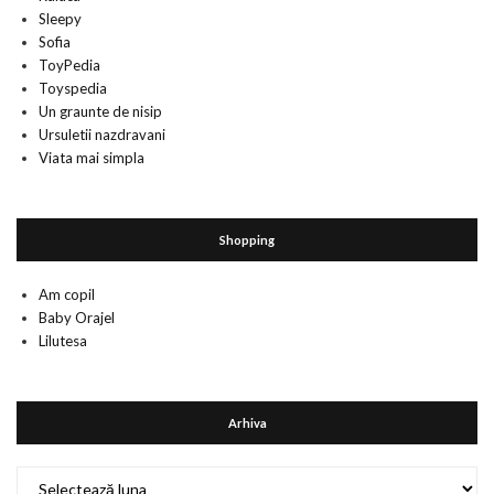
Sleepy
Sofia
ToyPedia
Toyspedia
Un graunte de nisip
Ursuletii nazdravani
Viata mai simpla
Shopping
Am copil
Baby Orajel
Lilutesa
Arhiva
Arhiva