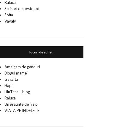
Raluca
Scrisori de peste tot
Sofia
Vavaly
locuri de suflet
Amalgam de ganduri
Blogul mamei
Gagaita
Hapi
LiluTesa – blog
Raluca
Un graunte de nisip
VIATA PE INDELETE