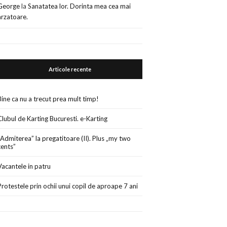
George
la
Sanatatea lor. Dorinta mea cea mai
arzatoare.
Articole recente
Bine ca nu a trecut prea mult timp!
Clubul de Karting Bucuresti. e-Karting
„Admiterea” la pregatitoare (II). Plus „my two
cents”
Vacantele in patru
Protestele prin ochii unui copil de aproape 7 ani