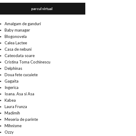
parcul virtual
Amalgam de ganduri
Baby manager
Blogonovela
Calea Lactee
Casa de nebuni
Cateodata soare
Cristina Toma Cochinescu
Delphinas
Doua fete cucuiete
Gagaita
Ingerica
Ioana. Asa si Asa
Kabea
Laura Frunza
Madimih
Meseria de parinte
Mihnisme
Ozzy