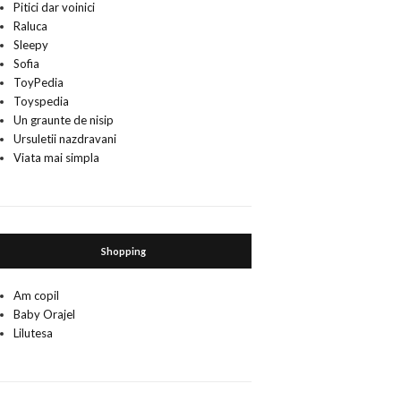
Pitici dar voinici
Raluca
Sleepy
Sofia
ToyPedia
Toyspedia
Un graunte de nisip
Ursuletii nazdravani
Viata mai simpla
Shopping
Am copil
Baby Orajel
Lilutesa