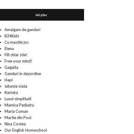
imi plac
Amalgam de ganduri
B24Kids
Cu mastile jos
Elena
Fifi chiar stie!
Free your mind!
Gagaita
Ganduri in dezordine
Hapi
Iubeste viata
Karioka
Luxul simplitatii
Mamica Pediatru
Maria Coman
Martie din Post
Nina Costea
Our English Homeschool