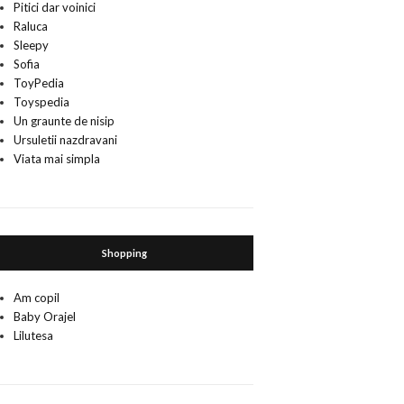
Pitici dar voinici
Raluca
Sleepy
Sofia
ToyPedia
Toyspedia
Un graunte de nisip
Ursuletii nazdravani
Viata mai simpla
Shopping
Am copil
Baby Orajel
Lilutesa