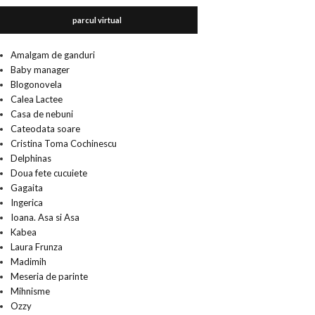
parcul virtual
Amalgam de ganduri
Baby manager
Blogonovela
Calea Lactee
Casa de nebuni
Cateodata soare
Cristina Toma Cochinescu
Delphinas
Doua fete cucuiete
Gagaita
Ingerica
Ioana. Asa si Asa
Kabea
Laura Frunza
Madimih
Meseria de parinte
Mihnisme
Ozzy