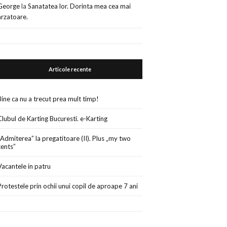
George
la
Sanatatea lor. Dorinta mea cea mai
arzatoare.
Articole recente
Bine ca nu a trecut prea mult timp!
Clubul de Karting Bucuresti. e-Karting
„Admiterea” la pregatitoare (II). Plus „my two
cents”
Vacantele in patru
Protestele prin ochii unui copil de aproape 7 ani