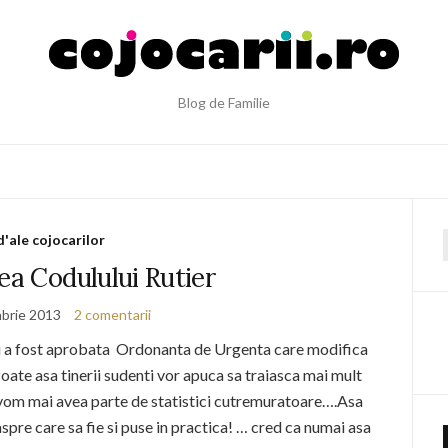
Blog de Familie
d'ale cojocarilor
f
ea Codulului Rutier
brie 2013
2 comentarii
 nu a fost aprobata Ordonanta de Urgenta care modifica
oate asa tinerii sudenti vor apuca sa traiasca mai mult
 vom mai avea parte de statistici cutremuratoare….Asa
spre care sa fie si puse in practica! … cred ca numai asa