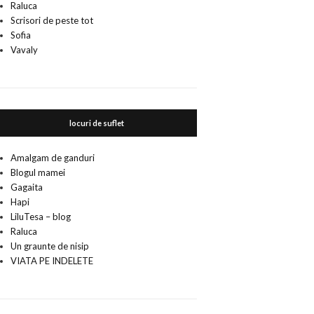
Raluca
Scrisori de peste tot
Sofia
Vavaly
locuri de suflet
Amalgam de ganduri
Blogul mamei
Gagaita
Hapi
LiluTesa – blog
Raluca
Un graunte de nisip
VIATA PE INDELETE