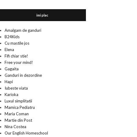
imi plac
Amalgam de ganduri
B24Kids
Cu mastile jos
Elena
Fifi chiar stie!
Free your mind!
Gagaita
Ganduri in dezordine
Hapi
Iubeste viata
Karioka
Luxul simplitatii
Mamica Pediatru
Maria Coman
Martie din Post
Nina Costea
Our English Homeschool