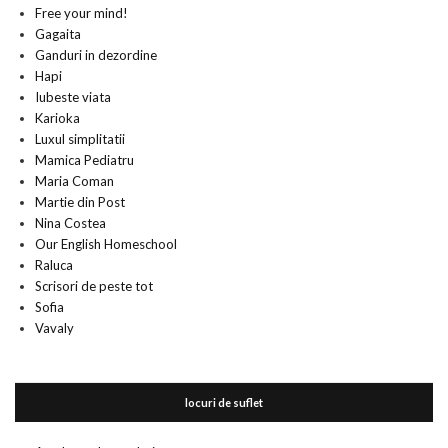
Free your mind!
Gagaita
Ganduri in dezordine
Hapi
Iubeste viata
Karioka
Luxul simplitatii
Mamica Pediatru
Maria Coman
Martie din Post
Nina Costea
Our English Homeschool
Raluca
Scrisori de peste tot
Sofia
Vavaly
locuri de suflet