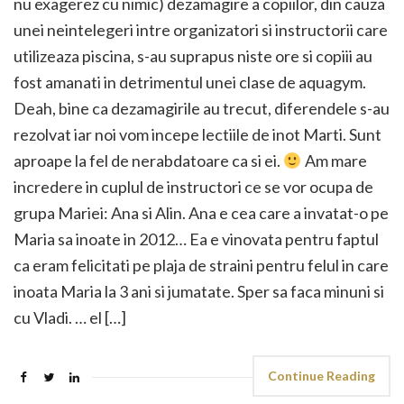
nu exagerez cu nimic) dezamagire a copiilor, din cauza
unei neintelegeri intre organizatori si instructorii care
utilizeaza piscina, s-au suprapus niste ore si copiii au
fost amanati in detrimentul unei clase de aquagym.
Deah, bine ca dezamagirile au trecut, diferendele s-au
rezolvat iar noi vom incepe lectiile de inot Marti. Sunt
aproape la fel de nerabdatoare ca si ei.
Am mare
incredere in cuplul de instructori ce se vor ocupa de
grupa Mariei: Ana si Alin. Ana e cea care a invatat-o pe
Maria sa inoate in 2012… Ea e vinovata pentru faptul
ca eram felicitati pe plaja de straini pentru felul in care
inoata Maria la 3 ani si jumatate. Sper sa faca minuni si
cu Vladi. … el […]
Continue Reading