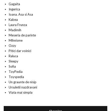
Gagaita
Ingerica
Ioana. Asa si Asa
Kabea
Laura Frunza
Madimih
Meseria de parinte
Mihnisme
Ozzy
Pitici dar voinici
Raluca
Sleepy
Sofia
ToyPedia
Toyspedia
Un graunte de nisip
Ursuletii nazdravani
Viata mai simpla
Shopping