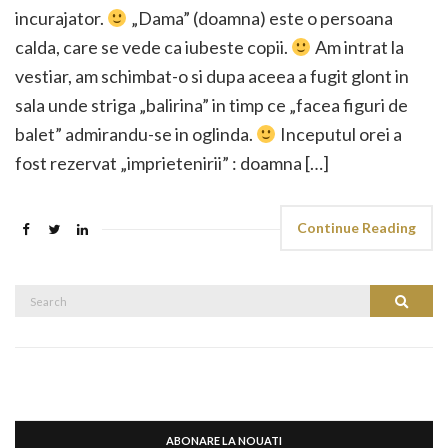
incurajator.
„Dama” (doamna) este o persoana
calda, care se vede ca iubeste copii.
Am intrat la
vestiar, am schimbat-o si dupa aceea a fugit glont in
sala unde striga „balirina” in timp ce „facea figuri de
balet” admirandu-se in oglinda.
Inceputul orei a
fost rezervat „imprietenirii” : doamna […]
Continue Reading
Search
Search
for:
ABONARE LA NOUATI