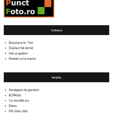
Culinare
Bucataria lu' Teo
Dulciuri fel de fel
Hai sa gatim!
Retete ca la mama
imi plac
Amalgam de ganduri
B24Kids
Cu mastile jos
Elena
Fifi chiar stie!