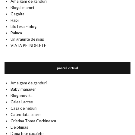
Amalgam de ganduri
Blogul mamei
Gagaita
Hapi
LiluTesa – blog
Raluca
Un graunte de nisip
VIATA PE INDELETE
parcul virtual
Amalgam de ganduri
Baby manager
Blogonovela
Calea Lactee
Casa de nebuni
Cateodata soare
Cristina Toma Cochinescu
Delphinas
Doua fete cucuiete