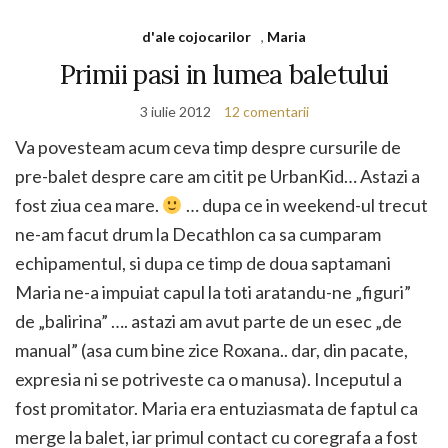
d'ale cojocarilor
,
Maria
Primii pasi in lumea baletului
3 iulie 2012
12 comentarii
Va povesteam acum ceva timp despre cursurile de
pre-balet despre care am citit pe UrbanKid… Astazi a
fost ziua cea mare.
… dupa ce in weekend-ul trecut
ne-am facut drum la Decathlon ca sa cumparam
echipamentul, si dupa ce timp de doua saptamani
Maria ne-a impuiat capul la toti aratandu-ne „figuri”
de „balirina” …. astazi am avut parte de un esec „de
manual” (asa cum bine zice Roxana.. dar, din pacate,
expresia ni se potriveste ca o manusa). Inceputul a
fost promitator. Maria era entuziasmata de faptul ca
merge la balet, iar primul contact cu coregrafa a fost