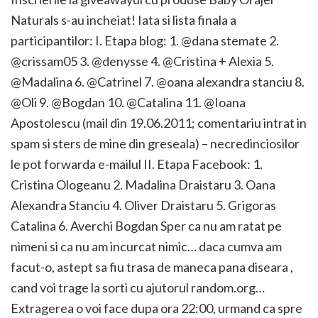
Naturals s-au incheiat! Iata si lista finala a
participantilor: I. Etapa blog: 1. @dana stemate 2.
@crissam05 3. @denysse 4. @Cristina + Alexia 5.
@Madalina 6. @Catrinel 7. @oana alexandra stanciu 8.
@Oli 9. @Bogdan 10. @Catalina 11. @Ioana
Apostolescu (mail din 19.06.2011; comentariu intrat in
spam si sters de mine din greseala) – necredinciosilor
le pot forwarda e-mailul II. Etapa Facebook: 1.
Cristina Ologeanu 2. Madalina Draistaru 3. Oana
Alexandra Stanciu 4. Oliver Draistaru 5. Grigoras
Catalina 6. Averchi Bogdan Sper ca nu am ratat pe
nimeni si ca nu am incurcat nimic… daca cumva am
facut-o, astept sa fiu trasa de maneca pana diseara ,
cand voi trage la sorti cu ajutorul random.org…
Extragerea o voi face dupa ora 22:00, urmand ca spre