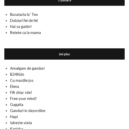
Culinare
Bucataria lu' Teo
Dulciuri fel de fel
Hai sa gatim!
Retete ca la mama
imi plac
Amalgam de ganduri
B24Kids
Cu mastile jos
Elena
Fifi chiar stie!
Free your mind!
Gagaita
Ganduri in dezordine
Hapi
Iubeste viata
Karioka