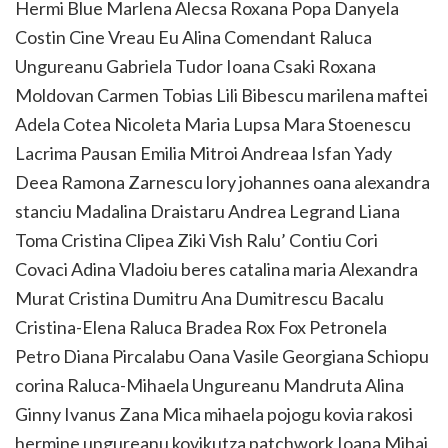
Hermi Blue Marlena Alecsa Roxana Popa Danyela
Costin Cine Vreau Eu Alina Comendant Raluca
Ungureanu Gabriela Tudor Ioana Csaki Roxana
Moldovan Carmen Tobias Lili Bibescu marilena maftei
Adela Cotea Nicoleta Maria Lupsa Mara Stoenescu
Lacrima Pausan Emilia Mitroi Andreaa Isfan Yady
Deea Ramona Zarnescu lory johannes oana alexandra
stanciu Madalina Draistaru Andrea Legrand Liana
Toma Cristina Clipea Ziki Vish Ralu’ Contiu Cori
Covaci Adina Vladoiu beres catalina maria Alexandra
Murat Cristina Dumitru Ana Dumitrescu Bacalu
Cristina-Elena Raluca Bradea Rox Fox Petronela
Petro Diana Pircalabu Oana Vasile Georgiana Schiopu
corina Raluca-Mihaela Ungureanu Mandruta Alina
Ginny Ivanus Zana Mica mihaela pojogu kovia rakosi
hermine ungureanu kovikutza patchwork Ioana Mihai