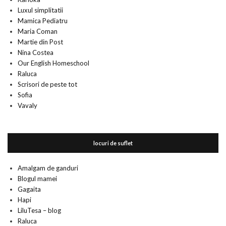
Luxul simplitatii
Mamica Pediatru
Maria Coman
Martie din Post
Nina Costea
Our English Homeschool
Raluca
Scrisori de peste tot
Sofia
Vavaly
locuri de suflet
Amalgam de ganduri
Blogul mamei
Gagaita
Hapi
LiluTesa – blog
Raluca