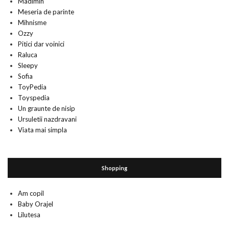
Madimih
Meseria de parinte
Mihnisme
Ozzy
Pitici dar voinici
Raluca
Sleepy
Sofia
ToyPedia
Toyspedia
Un graunte de nisip
Ursuletii nazdravani
Viata mai simpla
Shopping
Am copil
Baby Orajel
Lilutesa