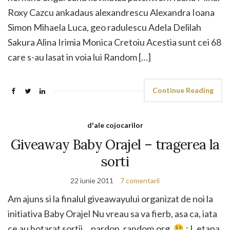
Roxy Cazcu ankadaus alexandrescu Alexandra Ioana
Simon Mihaela Luca, geo radulescu Adela Delilah
Sakura Alina Irimia Monica Cretoiu Acestia sunt cei 68
care s-au lasat in voia lui Random […]
Continue Reading
d'ale cojocarilor
Giveaway Baby Orajel – tragerea la
sorti
22 iunie 2011
7 comentarii
Am ajuns si la finalul giveawayului organizat de noi la
initiativa Baby Orajel Nu vreau sa va fierb, asa ca, iata
ce au hotarat sortii… pardon, random.org.
: I. etapa