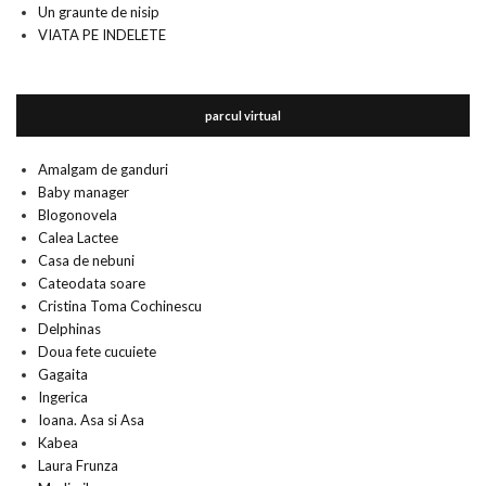
Un graunte de nisip
VIATA PE INDELETE
parcul virtual
Amalgam de ganduri
Baby manager
Blogonovela
Calea Lactee
Casa de nebuni
Cateodata soare
Cristina Toma Cochinescu
Delphinas
Doua fete cucuiete
Gagaita
Ingerica
Ioana. Asa si Asa
Kabea
Laura Frunza