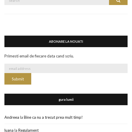
Search
for:
ABONARE LA NOUATI
Primesti email de fiecare data cand scriu.
gura lumii
Andreea
la
Bine ca nu a trecut prea mult timp!
luana
la
Regulament