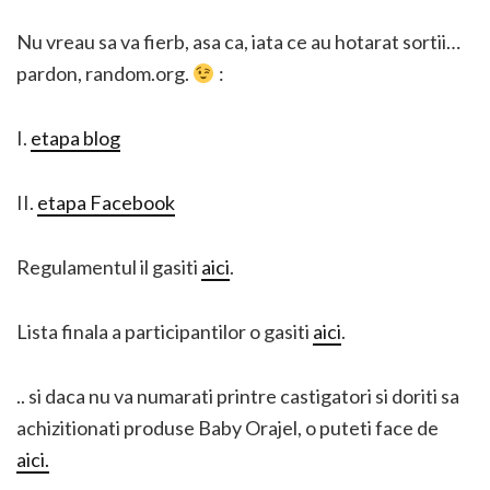
Nu vreau sa va fierb, asa ca, iata ce au hotarat sortii…
pardon, random.org.
:
I.
etapa blog
II.
etapa Facebook
Regulamentul il gasiti
aici
.
Lista finala a participantilor o gasiti
aici
.
.. si daca nu va numarati printre castigatori si doriti sa
achizitionati produse Baby Orajel, o puteti face de
aici.