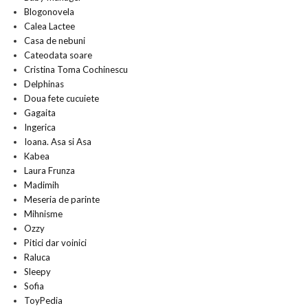
Blogonovela
Calea Lactee
Casa de nebuni
Cateodata soare
Cristina Toma Cochinescu
Delphinas
Doua fete cucuiete
Gagaita
Ingerica
Ioana. Asa si Asa
Kabea
Laura Frunza
Madimih
Meseria de parinte
Mihnisme
Ozzy
Pitici dar voinici
Raluca
Sleepy
Sofia
ToyPedia