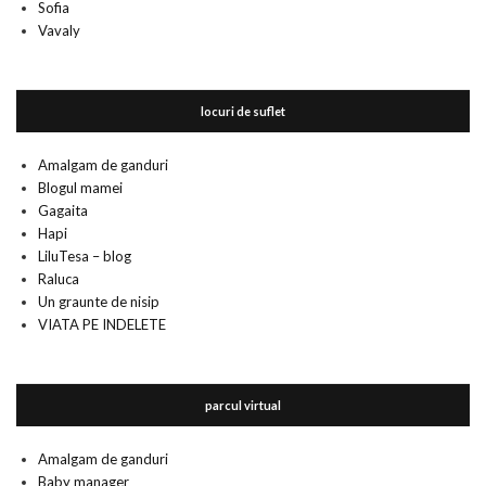
Sofia
Vavaly
locuri de suflet
Amalgam de ganduri
Blogul mamei
Gagaita
Hapi
LiluTesa – blog
Raluca
Un graunte de nisip
VIATA PE INDELETE
parcul virtual
Amalgam de ganduri
Baby manager