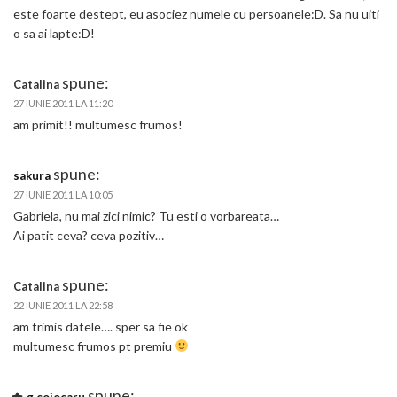
este foarte destept, eu asociez numele cu persoanele:D. Sa nu uiti
o sa ai lapte:D!
spune:
Catalina
27 IUNIE 2011 LA 11:20
am primit!! multumesc frumos!
spune:
sakura
27 IUNIE 2011 LA 10:05
Gabriela, nu mai zici nimic? Tu esti o vorbareata…
Ai patit ceva? ceva pozitiv…
spune:
Catalina
22 IUNIE 2011 LA 22:58
am trimis datele…. sper sa fie ok
multumesc frumos pt premiu
spune: