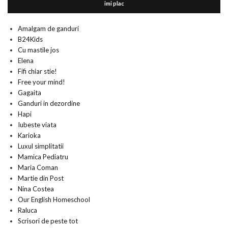
imi plac
Amalgam de ganduri
B24Kids
Cu mastile jos
Elena
Fifi chiar stie!
Free your mind!
Gagaita
Ganduri in dezordine
Hapi
Iubeste viata
Karioka
Luxul simplitatii
Mamica Pediatru
Maria Coman
Martie din Post
Nina Costea
Our English Homeschool
Raluca
Scrisori de peste tot