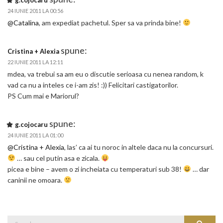
g.cojocaru
24 IUNIE 2011 LA 00:56
@Catalina
, am expediat pachetul. Sper sa va prinda bine!
spune:
Cristina + Alexia
22 IUNIE 2011 LA 12:11
mdea, va trebui sa am eu o discutie serioasa cu nenea random, k
vad ca nu a inteles ce i-am zis! :)) Felicitari castigatorilor.
PS Cum mai e Mariorul?
spune:
g.cojocaru
24 IUNIE 2011 LA 01:00
@Cristina + Alexia
, las’ ca ai tu noroc in altele daca nu la concursuri.
… sau cel putin asa e zicala.
picea e bine – avem o zi incheiata cu temperaturi sub 38!
… dar
caninii ne omoara.
Search