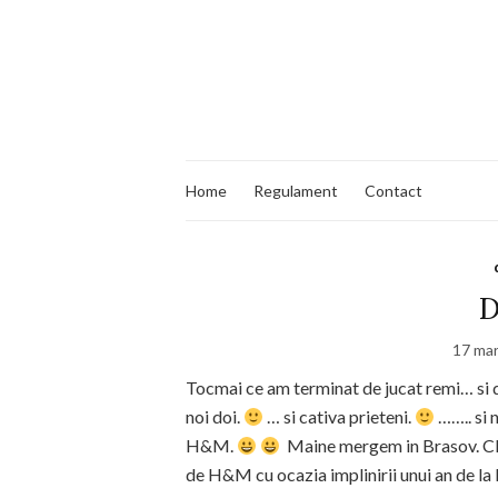
Home
Regulament
Contact
D
17 mar
Tocmai ce am terminat de jucat remi… si 
noi doi.
… si cativa prieteni.
…….. si 
H&M.
Maine mergem in Brasov. Cla
de H&M cu ocazia implinirii unui an de la