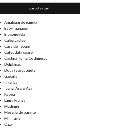
parcul virtual
Amalgam de ganduri
Baby manager
Blogonovela
Calea Lactee
Casa de nebuni
Cateodata soare
Cristina Toma Cochinescu
Delphinas
Doua fete cucuiete
Gagaita
Ingerica
Ioana. Asa si Asa
Kabea
Laura Frunza
Madimih
Meseria de parinte
Mihnisme
Ozzy