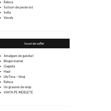
Raluca
Scrisori de peste tot
Sofia
Vavaly
locuri de suflet
Amalgam de ganduri
Blogul mamei
Gagaita
Hapi
LiluTesa – blog
Raluca
Un graunte de nisip
VIATA PE INDELETE