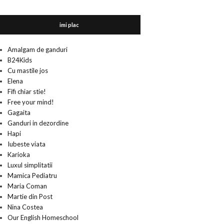
imi plac
Amalgam de ganduri
B24Kids
Cu mastile jos
Elena
Fifi chiar stie!
Free your mind!
Gagaita
Ganduri in dezordine
Hapi
Iubeste viata
Karioka
Luxul simplitatii
Mamica Pediatru
Maria Coman
Martie din Post
Nina Costea
Our English Homeschool