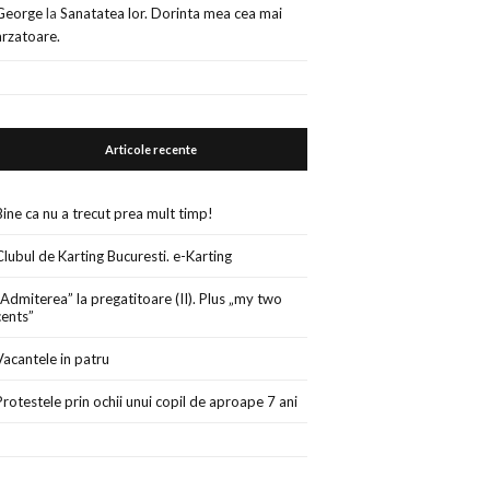
George
la
Sanatatea lor. Dorinta mea cea mai
arzatoare.
Articole recente
Bine ca nu a trecut prea mult timp!
Clubul de Karting Bucuresti. e-Karting
„Admiterea” la pregatitoare (II). Plus „my two
cents”
Vacantele in patru
Protestele prin ochii unui copil de aproape 7 ani