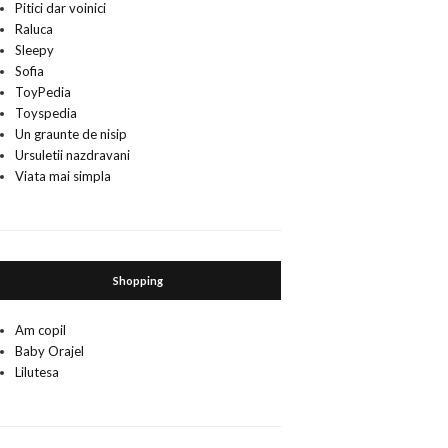
Pitici dar voinici
Raluca
Sleepy
Sofia
ToyPedia
Toyspedia
Un graunte de nisip
Ursuletii nazdravani
Viata mai simpla
Shopping
Am copil
Baby Orajel
Lilutesa