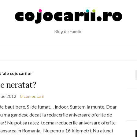
Blog de Familie
d'ale cojocarilor
f
e neratat?
tie 2012
8 comentarii
de baut bere. Si de fumat… indoor. Suntem la munte. Doar
nu ma gandesc decat la reducerile aniversare oferite de
r! Nu pot sa ratez tocmai reducerile aniversare oferite
 lansarea in Romania. Nu pentru 16 kilometri. Nu atunci