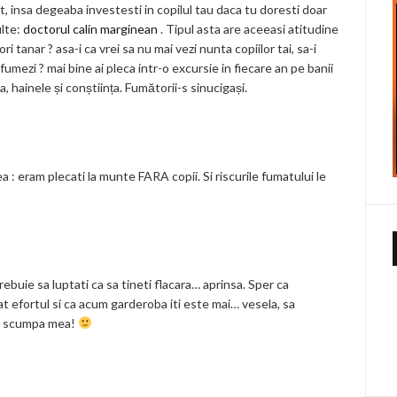
ect, insa degeaba investesti in copilul tau daca tu doresti doar
ulte:
doctorul calin marginean
. Tipul asta are aceeasi atitudine
ori tanar ? asa-i ca vrei sa nu mai vezi nunta copiilor tai, sa-i
fumezi ? mai bine ai pleca intr-o excursie in fiecare an pe banii
ia, hainele și conștiința. Fumătorii-s sinucigași.
ea : eram plecati la munte FARA copii. Si riscurile fumatului le
ebuie sa luptati ca sa tineti flacara… aprinsa. Sper ca
t efortul si ca acum garderoba iti este mai… vesela, sa
a, scumpa mea!