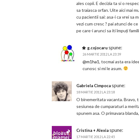
ales copii. E decizia ta si o resp
sa traiasca orfan. Uite aici mai m
cu pacientii sai: asa-i ca vrei sa m
vezi cum cresc ? pai atunci de ce 
pe care-i arunci sa iti împuți famil
spune:
g.cojocaru
26 MARTIE 2012 LA 23:39
@m1ha1
, tocmai asta era ide
cunosc si mi le asum.
spune:
Gabriela Cimpoca
18 MARTIE 2012 LA 23:18
O binemeritata vacanta. Bravo, tr
sesiunea de cumparaturi a merita
spunem asa. O primavara bland
spune:
Cristina + Alexia
17 MARTIE 2012 LA 22:45