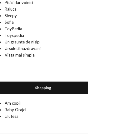
Pitici dar voinici
Raluca
Sleepy
Sofia
ToyPedia
Toyspedia
Un graunte de nisip
Ursuletii nazdravani
Viata mai simpla
Shopping
Am copil
Baby Orajel
Lilutesa