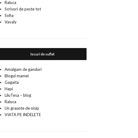
Raluca
Scrisori de peste tot
Sofia
Vavaly
locuri de suflet
Amalgam de ganduri
Blogul mamei
Gagaita
Hapi
LiluTesa – blog
Raluca
Un graunte de nisip
VIATA PE INDELETE