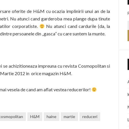
rsare oferite de H&M cu ocazia implinirii unui an de la
metri. Nu atunci cand garderoba mea plange dupa tinute
atilor corporatiste.
Nu atunci cand cardurile (da, la
a dintre persoanele din „gasca” cu care suntem la munte.
ei se achizitioneaza impreuna cu revista Cosmopolitan si
i 18 Martie 2012 in orice magazin H&M.
ai vesela de cand am aflat vestea reducerilor!
cosmopolitan
H&M
haine
martie
reduceri