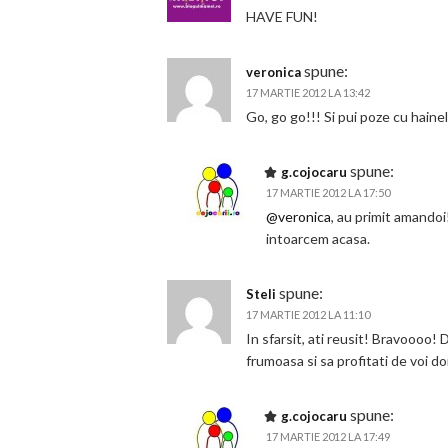
HAVE FUN!
spune:
veronica
17 MARTIE 2012 LA 13:42
Go, go go!!! Si pui poze cu hainel
spune:
g.cojocaru
17 MARTIE 2012 LA 17:50
@veronica
, au primit amandoi
intoarcem acasa.
spune:
Steli
17 MARTIE 2012 LA 11:10
In sfarsit, ati reusit! Bravoooo! 
frumoasa si sa profitati de voi do
spune:
g.cojocaru
17 MARTIE 2012 LA 17:49