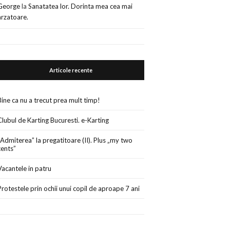
George
la
Sanatatea lor. Dorinta mea cea mai
arzatoare.
Articole recente
Bine ca nu a trecut prea mult timp!
Clubul de Karting Bucuresti. e-Karting
„Admiterea” la pregatitoare (II). Plus „my two
cents”
Vacantele in patru
Protestele prin ochii unui copil de aproape 7 ani