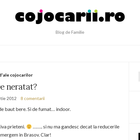
Blog de Familie
d'ale cojocarilor
f
e neratat?
tie 2012
8 comentarii
e baut bere. Si de fumat… indoor.
iva prieteni.
…….. si nu ma gandesc decat la reducerile
mergem in Brasov. Clar!