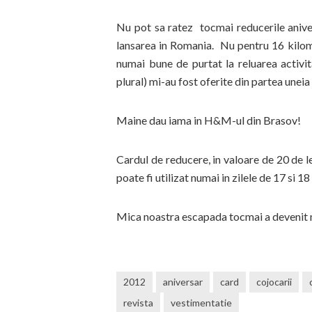
Nu pot sa ratez tocmai reducerile anive
lansarea in Romania. Nu pentru 16 kilo
numai bune de purtat la reluarea activit
plural) mi-au fost oferite din partea unei
Maine dau iama in H&M-ul din Brasov!
Cardul de reducere, in valoare de 20 de l
poate fi utilizat numai in zilele de 17 s
Mica noastra escapada tocmai a devenit m
2012
aniversar
card
cojocarii
revista
vestimentatie