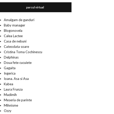
parcul virtual
Amalgam de ganduri
Baby manager
Blogonovela
Calea Lactee
Casa de nebuni
Cateodata soare
Cristina Toma Cochinescu
Delphinas
Doua fete cucuiete
Gagaita
Ingerica
Ioana. Asa si Asa
Kabea
Laura Frunza
Madimih
Meseria de parinte
Mihnisme
Ozzy