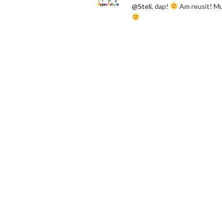
@Steli
, dap!
Am reusit! Mu