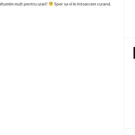
ltumim mult pentru urari!
Sper sa vi le intoarcem curand.