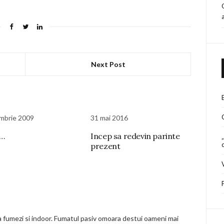
Next Post
mbrie 2009
31 mai 2016
i…
Incep sa redevin parinte
prezent
ca fumezi si indoor. Fumatul pasiv omoara destui oameni mai