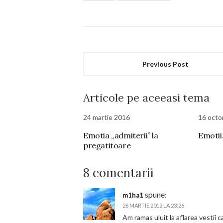
Previous Post
Articole pe aceeasi tema
24 martie 2016
16 octo
Emotia „admiterii” la
Emoti
pregatitoare
8 comentarii
spune:
m1ha1
26 MARTIE 2012 LA 23:26
Am ramas uluit la aflarea vestii 