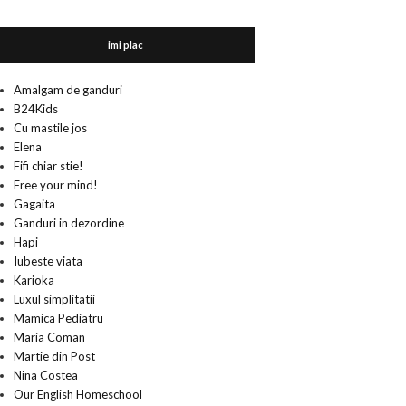
imi plac
Amalgam de ganduri
B24Kids
Cu mastile jos
Elena
Fifi chiar stie!
Free your mind!
Gagaita
Ganduri in dezordine
Hapi
Iubeste viata
Karioka
Luxul simplitatii
Mamica Pediatru
Maria Coman
Martie din Post
Nina Costea
Our English Homeschool