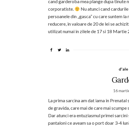
cand garderoba mea plange dupa tinute num
corporatiste.
Nu atunci cand cardurile (
persoanele din „gasca” cu care suntem la
reducere, in valoare de 20 de lei se achiz
utilizat numai in zilele de 17 si 18 Mart
d'ale
Gard
16 marti
La prima sarcina am dat iama in Prenatal
de gravida, care mai de care mai scumpe si 
Dar atunci era entuziasmul primei sarcini
pantaloni ce aveam sa o port doar 3-4 luni;