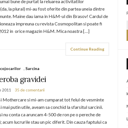
ai bune de purtat la reluarea activitatilor
da, la plural) mi-au fost oferite din partea uneia dintre
 munte. Maine dau iama in H&M-ul din Brasov! Cardul de
itioneaza impreuna cu revista Cosmopolitan si poate fi
ie 2012 in orice magazin H&M. Mica noastra […]
Continue Reading
 cojocarilor
,
Sarcina
eroba gravidei
e 2011
35 de comentarii
 si Mothercare si mi-am cumparat tot felul de vesminte
mai putin utile, aveam sa conchid la sfarsitul sarcinii.
 si nu conta ca aruncam 4-500 de ron pe o pereche de
 acum lucrurile stau un pic diferit. Din cauza faptului ca