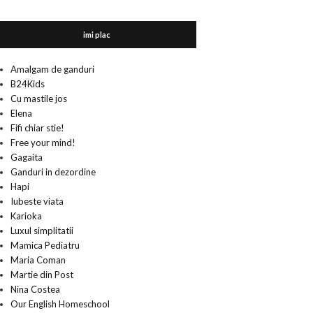
imi plac
Amalgam de ganduri
B24Kids
Cu mastile jos
Elena
Fifi chiar stie!
Free your mind!
Gagaita
Ganduri in dezordine
Hapi
Iubeste viata
Karioka
Luxul simplitatii
Mamica Pediatru
Maria Coman
Martie din Post
Nina Costea
Our English Homeschool