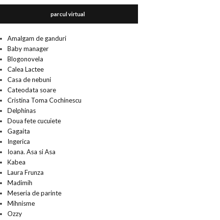
parcul virtual
Amalgam de ganduri
Baby manager
Blogonovela
Calea Lactee
Casa de nebuni
Cateodata soare
Cristina Toma Cochinescu
Delphinas
Doua fete cucuiete
Gagaita
Ingerica
Ioana. Asa si Asa
Kabea
Laura Frunza
Madimih
Meseria de parinte
Mihnisme
Ozzy