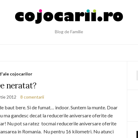
Blog de Familie
d'ale cojocarilor
f
e neratat?
tie 2012
8 comentarii
de baut bere. Si de fumat… indoor. Suntem la munte. Doar
nu ma gandesc decat la reducerile aniversare oferite de
r! Nu pot sa ratez tocmai reducerile aniversare oferite
 lansarea in Romania. Nu pentru 16 kilometri. Nu atunci