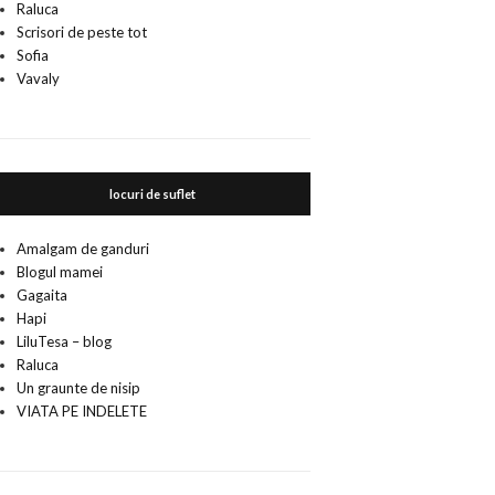
Raluca
Scrisori de peste tot
Sofia
Vavaly
locuri de suflet
Amalgam de ganduri
Blogul mamei
Gagaita
Hapi
LiluTesa – blog
Raluca
Un graunte de nisip
VIATA PE INDELETE