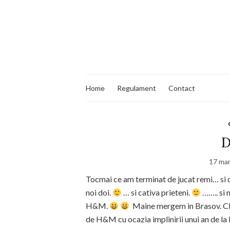
Home
Regulament
Contact
D
17 mar
Tocmai ce am terminat de jucat remi… si 
noi doi.
… si cativa prieteni.
…….. si 
H&M.
Maine mergem in Brasov. Cla
de H&M cu ocazia implinirii unui an de la