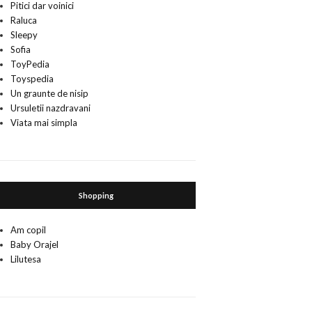
Pitici dar voinici
Raluca
Sleepy
Sofia
ToyPedia
Toyspedia
Un graunte de nisip
Ursuletii nazdravani
Viata mai simpla
Shopping
Am copil
Baby Orajel
Lilutesa