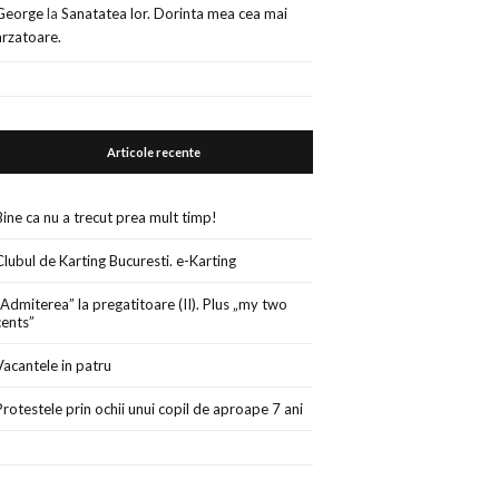
George
la
Sanatatea lor. Dorinta mea cea mai
arzatoare.
Articole recente
Bine ca nu a trecut prea mult timp!
Clubul de Karting Bucuresti. e-Karting
„Admiterea” la pregatitoare (II). Plus „my two
cents”
Vacantele in patru
Protestele prin ochii unui copil de aproape 7 ani