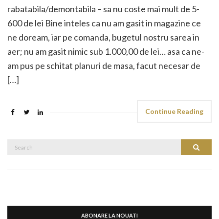
rabatabila/demontabila – sa nu coste mai mult de 5-
600 de lei Bine inteles ca nu am gasit in magazine ce
ne doream, iar pe comanda, bugetul nostru sarea in
aer; nu am gasit nimic sub 1.000,00 de lei… asa ca ne-
am pus pe schitat planuri de masa, facut necesar de
[…]
Continue Reading
Search
Search
for:
ABONARE LA NOUATI