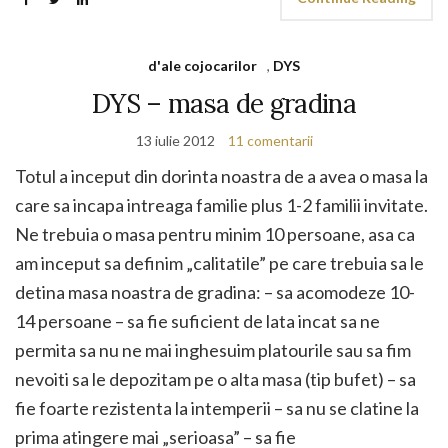
d'ale cojocarilor
,
DYS
DYS – masa de gradina
13 iulie 2012
11 comentarii
Totul a inceput din dorinta noastra de a avea o masa la
care sa incapa intreaga familie plus 1-2 familii invitate.
Ne trebuia o masa pentru minim 10 persoane, asa ca
am inceput sa definim „calitatile” pe care trebuia sa le
detina masa noastra de gradina: – sa acomodeze 10-
14 persoane – sa fie suficient de lata incat sa ne
permita sa nu ne mai inghesuim platourile sau sa fim
nevoiti sa le depozitam pe o alta masa (tip bufet) – sa
fie foarte rezistenta la intemperii – sa nu se clatine la
prima atingere mai „serioasa” – sa fie