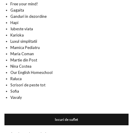
Free your mind!
Gagaita
Ganduri in dezordine
Hapi
Iubeste viata
Karioka
Luxul simplitatii
Mamica Pediatru
Maria Coman
Martie din Post
Nina Costea
Our English Homeschool
Raluca
Scrisori de peste tot
Sofia
Vavaly
locuri de suflet