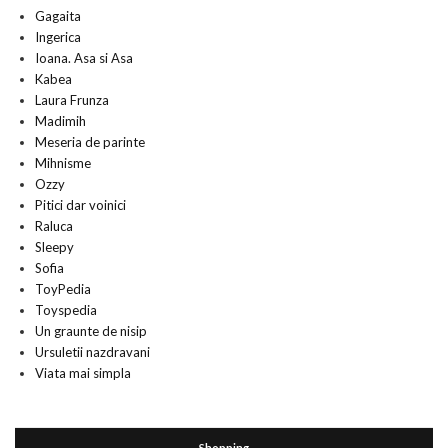
Gagaita
Ingerica
Ioana. Asa si Asa
Kabea
Laura Frunza
Madimih
Meseria de parinte
Mihnisme
Ozzy
Pitici dar voinici
Raluca
Sleepy
Sofia
ToyPedia
Toyspedia
Un graunte de nisip
Ursuletii nazdravani
Viata mai simpla
Shopping