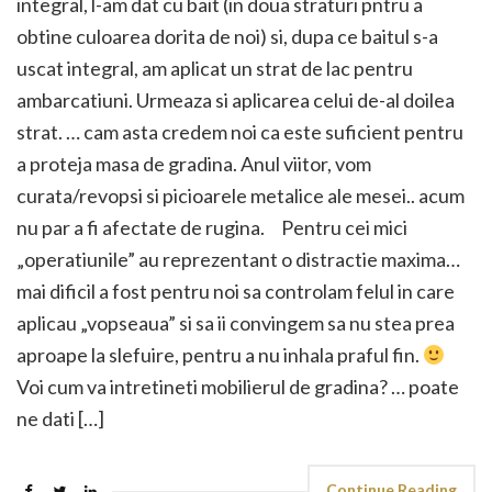
integral, l-am dat cu bait (in doua straturi pntru a
obtine culoarea dorita de noi) si, dupa ce baitul s-a
uscat integral, am aplicat un strat de lac pentru
ambarcatiuni. Urmeaza si aplicarea celui de-al doilea
strat. … cam asta credem noi ca este suficient pentru
a proteja masa de gradina. Anul viitor, vom
curata/revopsi si picioarele metalice ale mesei.. acum
nu par a fi afectate de rugina. Pentru cei mici
„operatiunile” au reprezentant o distractie maxima…
mai dificil a fost pentru noi sa controlam felul in care
aplicau „vopseaua” si sa ii convingem sa nu stea prea
aproape la slefuire, pentru a nu inhala praful fin.
Voi cum va intretineti mobilierul de gradina? … poate
ne dati […]
Continue Reading