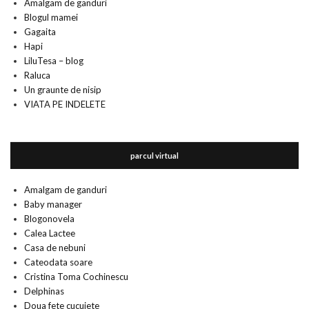
Amalgam de ganduri
Blogul mamei
Gagaita
Hapi
LiluTesa – blog
Raluca
Un graunte de nisip
VIATA PE INDELETE
parcul virtual
Amalgam de ganduri
Baby manager
Blogonovela
Calea Lactee
Casa de nebuni
Cateodata soare
Cristina Toma Cochinescu
Delphinas
Doua fete cucuiete