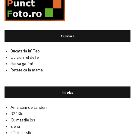
Culinare
Bucataria lu' Teo
Dulciuri fel de fel
Hai sa gatim!
Retete ca la mama
imi plac
Amalgam de ganduri
B24Kids
Cu mastile jos
Elena
Fifi chiar stie!