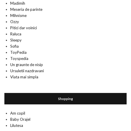
Madimih
Meseria de parinte
Mihnisme
Ozzy
Pitici dar voinici
Raluca
Sleepy
Sofia
ToyPedia
Toyspedia
Un graunte de nisip
Ursuletii nazdravani
Viata mai simpla
Shopping
Am copil
Baby Orajel
Lilutesa