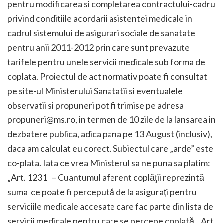
pentru modificarea si completarea contractului-cadru
privind conditiile acordarii asistentei medicale in
cadrul sistemului de asigurari sociale de sanatate
pentru anii 2011-2012 prin care sunt prevazute
tarifele pentru unele servicii medicale sub forma de
coplata. Proiectul de act normativ poate fi consultat
pe site-ul Ministerului Sanatatii si eventualele
observatii si propuneri pot fi trimise pe adresa
propuneri@ms.ro, in termen de 10 zile de la lansarea in
dezbatere publica, adica pana pe 13 August (inclusiv),
daca am calculat eu corect. Subiectul care „arde” este
co-plata. Iata ce vrea Ministerul sa ne puna sa platim:
„Art. 1231 – Cuantumul aferent coplăţii reprezintă
suma ce poate fi percepută de la asiguraţi pentru
serviciile medicale accesate care fac parte din lista de
servicii medicale pentru care se percepe coplată. Art.