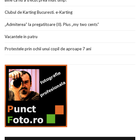
Bine ca nu a trecut prea mult timp!
Clubul de Karting Bucuresti. e-Karting
„Admiterea” la pregatitoare (II). Plus „my two cents”
Vacantele in patru
Protestele prin ochii unui copil de aproape 7 ani