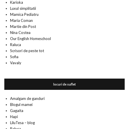
Karioka
Luxul simplitatii
Mamica Pediatru
Maria Coman
Martie din Post
Nina Costea
Our English Homeschool
Raluca
Scrisori de peste tot
Sofia
Vavaly
locuri de suflet
Amalgam de ganduri
Blogul mamei
Gagaita
Hapi
LiluTesa – blog
Raluca