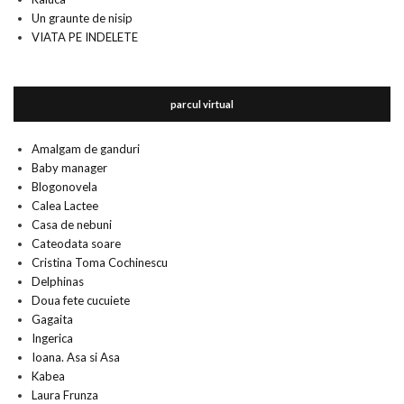
Un graunte de nisip
VIATA PE INDELETE
parcul virtual
Amalgam de ganduri
Baby manager
Blogonovela
Calea Lactee
Casa de nebuni
Cateodata soare
Cristina Toma Cochinescu
Delphinas
Doua fete cucuiete
Gagaita
Ingerica
Ioana. Asa si Asa
Kabea
Laura Frunza