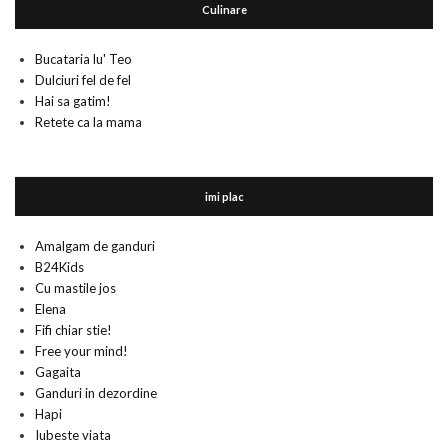
Culinare
Bucataria lu' Teo
Dulciuri fel de fel
Hai sa gatim!
Retete ca la mama
imi plac
Amalgam de ganduri
B24Kids
Cu mastile jos
Elena
Fifi chiar stie!
Free your mind!
Gagaita
Ganduri in dezordine
Hapi
Iubeste viata