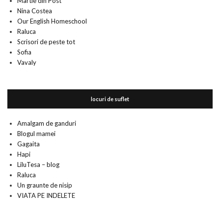
Martie din Post
Nina Costea
Our English Homeschool
Raluca
Scrisori de peste tot
Sofia
Vavaly
locuri de suflet
Amalgam de ganduri
Blogul mamei
Gagaita
Hapi
LiluTesa – blog
Raluca
Un graunte de nisip
VIATA PE INDELETE