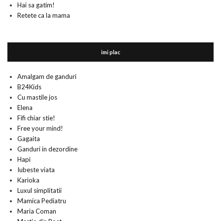
Hai sa gatim!
Retete ca la mama
imi plac
Amalgam de ganduri
B24Kids
Cu mastile jos
Elena
Fifi chiar stie!
Free your mind!
Gagaita
Ganduri in dezordine
Hapi
Iubeste viata
Karioka
Luxul simplitatii
Mamica Pediatru
Maria Coman