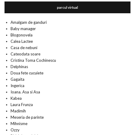
parcul virtual
Amalgam de ganduri
Baby manager
Blogonovela
Calea Lactee
Casa de nebuni
Cateodata soare
Cristina Toma Cochinescu
Delphinas
Doua fete cucuiete
Gagaita
Ingerica
Ioana. Asa si Asa
Kabea
Laura Frunza
Madimih
Meseria de parinte
Mihnisme
Ozzy