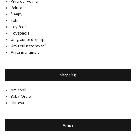
Pitici dar voinici
Raluca
Sleepy
Sofia
ToyPedia
Toyspedia
Un graunte de nisip
Ursuletii nazdravani
Viata mai simpla
Shopping
Am copil
Baby Orajel
Lilutesa
Arhiva