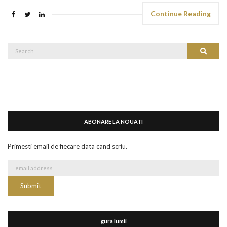
Continue Reading
Search
Search
for:
ABONARE LA NOUATI
Primesti email de fiecare data cand scriu.
gura lumii