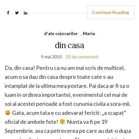
Continue Reading
d'ale cojocarilor
,
Maria
din casa
9 mai 2010
20 de comentarii
Da, din casa! Pentru ca nu am mai scris de multicel,
acum o sa dau din casa despre toate cate s-au
intamplat de la ultima mea postare. Pai daca ar fi sa o
luam in ordinea importantei, evenimentul cel mai de
soi al acestei perioade a fost cununia civila a sora-mii.
Gata, acum tata e cu adevarat fericit: „a scapat”
oficial de ambele fete!
Nunta va fi pe 19
Septembrie, asa ca petrecerea pe care au dat-o dupa