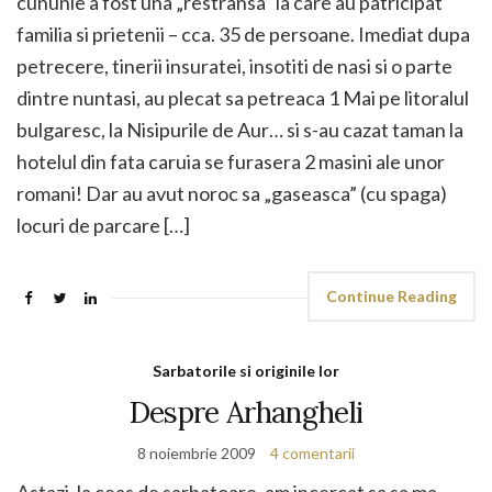
cununie a fost una „restransa” la care au patricipat
familia si prietenii – cca. 35 de persoane. Imediat dupa
petrecere, tinerii insuratei, insotiti de nasi si o parte
dintre nuntasi, au plecat sa petreaca 1 Mai pe litoralul
bulgaresc, la Nisipurile de Aur… si s-au cazat taman la
hotelul din fata caruia se furasera 2 masini ale unor
romani! Dar au avut noroc sa „gaseasca” (cu spaga)
locuri de parcare […]
Continue Reading
Sarbatorile si originile lor
Despre Arhangheli
8 noiembrie 2009
4 comentarii