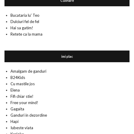
Culinare
Bucataria lu' Teo
Dulciuri fel de fel
Hai sa gatim!
Retete ca la mama
imi plac
Amalgam de ganduri
B24Kids
Cu mastile jos
Elena
Fifi chiar stie!
Free your mind!
Gagaita
Ganduri in dezordine
Hapi
Iubeste viata