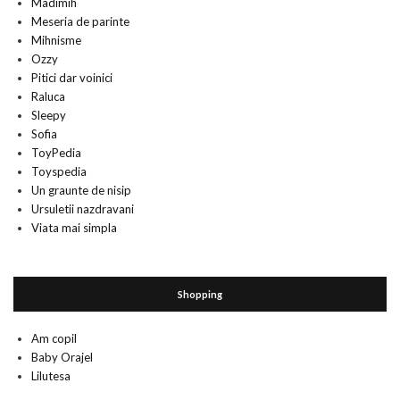
Madimih
Meseria de parinte
Mihnisme
Ozzy
Pitici dar voinici
Raluca
Sleepy
Sofia
ToyPedia
Toyspedia
Un graunte de nisip
Ursuletii nazdravani
Viata mai simpla
Shopping
Am copil
Baby Orajel
Lilutesa