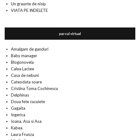
Un graunte de nisip
VIATA PE INDELETE
parcul virtual
Amalgam de ganduri
Baby manager
Blogonovela
Calea Lactee
Casa de nebuni
Cateodata soare
Cristina Toma Cochinescu
Delphinas
Doua fete cucuiete
Gagaita
Ingerica
Ioana. Asa si Asa
Kabea
Laura Frunza