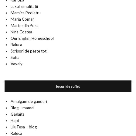
Karioka
Luxul simplitatii
Mamica Pediatru
Maria Coman
Martie din Post
Nina Costea
Our English Homeschool
Raluca
Scrisori de peste tot
Sofia
Vavaly
locuri de suflet
Amalgam de ganduri
Blogul mamei
Gagaita
Hapi
LiluTesa – blog
Raluca