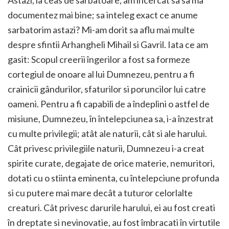
Astazi, la ceas de sarbatoare, am incercat sa sa ma
documentez mai bine; sa inteleg exact ce anume
sarbatorim astazi? Mi-am dorit sa aflu mai multe
despre sfintii Arhangheli Mihail si Gavril. Iata ce am
gasit: Scopul creerii îngerilor a fost sa formeze
cortegiul de onoare al lui Dumnezeu, pentru a fi
crainicii gândurilor, sfaturilor si poruncilor lui catre
oameni. Pentru a fi capabili de a îndeplini o astfel de
misiune, Dumnezeu, în întelepciunea sa, i-a înzestrat
cu multe privilegii; atât ale naturii, cât si ale harului.
Cât privesc privilegiile naturii, Dumnezeu i-a creat
spirite curate, degajate de orice materie, nemuritori,
dotati cu o stiinta eminenta, cu întelepciune profunda
si cu putere mai mare decât a tuturor celorlalte
creaturi. Cât privesc darurile harului, ei au fost creati
în dreptate si nevinovatie, au fost îmbracati în virtutile