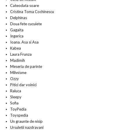
Cateodata soare
Cristina Toma Cochinescu
Delphinas
Doua fete cucuiete
Gagaita
Ingerica
Ioana. Asa si Asa
Kabea
Laura Frunza
Madimih
Meseria de parinte
Mihnisme
Ozzy
Pitici dar voinici
Raluca
Sleepy
Sofia
ToyPedia
Toyspedia
Un graunte de nisip
Ursuletii nazdravani