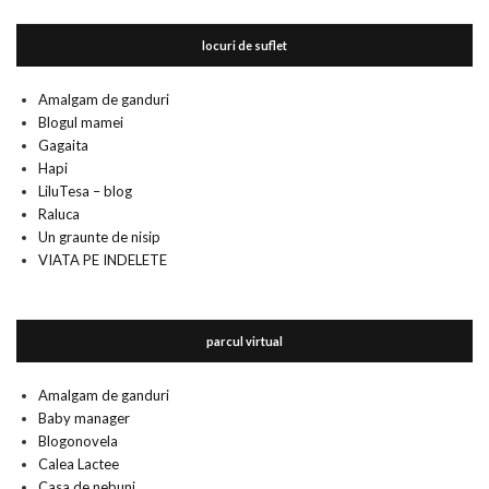
locuri de suflet
Amalgam de ganduri
Blogul mamei
Gagaita
Hapi
LiluTesa – blog
Raluca
Un graunte de nisip
VIATA PE INDELETE
parcul virtual
Amalgam de ganduri
Baby manager
Blogonovela
Calea Lactee
Casa de nebuni