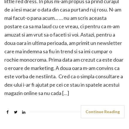
little red dress. In plus mi-am propus sa prind curajul
de a iesi macar o data din casa purtand ruj rosu. N-am
mai facut-o pana acum… … nu am scris aceasta
postare ca sa ma laud cu ce vreau, ci pentru ca m-am
amuzat si am vrut sa o faceti si voi. Astazi, pentru a
doua oara in ultima perioada, am primit un newsletter
care ma indemna sa fiu in trend si sa imi cumpar o
rochie monocroma. Prima data am crezut ca este doar
o eroare de marketing. A doua oara m-am convins ca
este vorba de nestiinta. Cred ca o simpla consultare a
dex-ului i-ar fi ajutat pe cei ce stau in spatele acestui
magazin online sa nu cada […]
Continue Reading