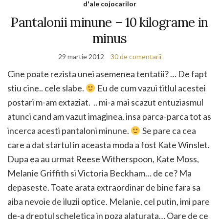
d'ale cojocarilor
Pantalonii minune – 10 kilograme in
minus
29 martie 2012
30 de comentarii
Cine poate rezista unei asemenea tentatii? … De fapt
stiu cine.. cele slabe.
Eu de cum vazui titlul acestei
postari m-am extaziat. .. mi-a mai scazut entuziasmul
atunci cand am vazut imaginea, insa parca-parca tot as
incerca acesti pantaloni minune.
Se pare ca cea
care a dat startul in aceasta moda a fost Kate Winslet.
Dupa ea au urmat Reese Witherspoon, Kate Moss,
Melanie Griffith si Victoria Beckham… de ce? Ma
depaseste. Toate arata extraordinar de bine fara sa
aiba nevoie de iluzii optice. Melanie, cel putin, imi pare
de-a dreptul scheletica in poza alaturata… Oare de ce