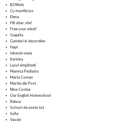
B24Kids
Cu mastile jos
Elena
Fifi chiar stie!
Free your mind!
Gagaita
Ganduri in dezordine
Hapi
Iubeste viata
Karioka
Luxul simplitatii
Mamica Pediatru
Maria Coman
Martie din Post
Nina Costea
Our English Homeschool
Raluca
Scrisori de peste tot
Sofia
Vavaly