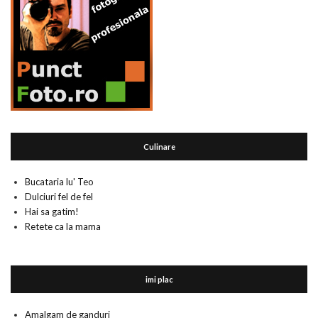
Culinare
Bucataria lu' Teo
Dulciuri fel de fel
Hai sa gatim!
Retete ca la mama
imi plac
Amalgam de ganduri