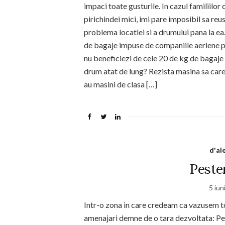
impaci toate gusturile. In cazul familiilor
pirichindei mici, imi pare imposibil sa reu
problema locatiei si a drumului pana la ea
de bagaje impuse de companiile aeriene pen
nu beneficiezi de cele 20 de kg de bagaje 
drum atat de lung? Rezista masina sa care 
au masini de clasa […]
d'al
Pester
5 iun
Intr-o zona in care credeam ca vazusem to
amenajari demne de o tara dezvoltata: Pest