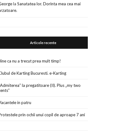
George
la
Sanatatea lor. Dorinta mea cea mai
arzatoare.
Articole recente
Bine ca nu a trecut prea mult timp!
Clubul de Karting Bucuresti. e-Karting
„Admiterea” la pregatitoare (II). Plus „my two
cents”
Vacantele in patru
Protestele prin ochii unui copil de aproape 7 ani