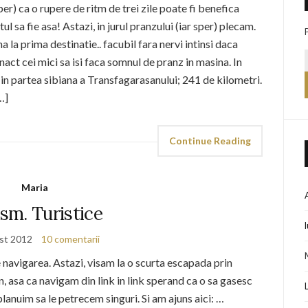
er) ca o rupere de ritm de trei zile poate fi benefica
ul sa fie asa! Astazi, in jurul pranzului (iar sper) plecam.
la prima destinatie.. facubil fara nervi intinsi daca
inact cei mici sa isi faca somnul de pranz in masina. In
n partea sibiana a Transfagarasanului; 241 de kilometri.
…]
Continue Reading
Maria
sm. Turistice
st 2012
10 comentarii
 navigarea. Astazi, visam la o scurta escapada prin
asa ca navigam din link in link sperand ca o sa gasesc
planuim sa le petrecem singuri. Si am ajuns aici: …