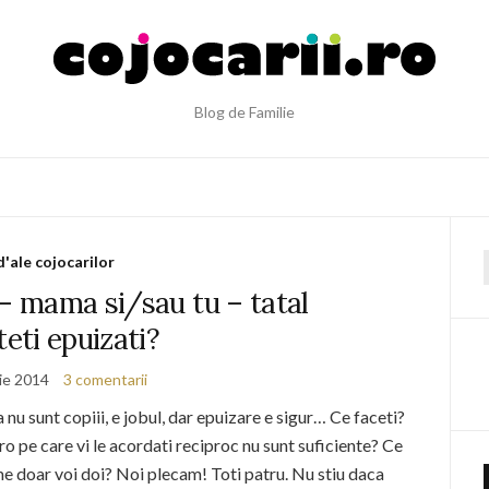
Blog de Familie
d'ale cojocarilor
f
 – mama si/sau tu – tatal
teti epuizati?
lie 2014
3 comentarii
 nu sunt copiii, e jobul, dar epuizare e sigur… Ce faceti?
o pe care vi le acordati reciproc nu sunt suficiente? Ce
ume doar voi doi? Noi plecam! Toti patru. Nu stiu daca