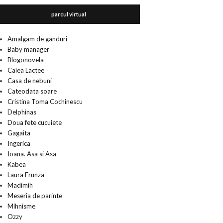
parcul virtual
Amalgam de ganduri
Baby manager
Blogonovela
Calea Lactee
Casa de nebuni
Cateodata soare
Cristina Toma Cochinescu
Delphinas
Doua fete cucuiete
Gagaita
Ingerica
Ioana. Asa si Asa
Kabea
Laura Frunza
Madimih
Meseria de parinte
Mihnisme
Ozzy