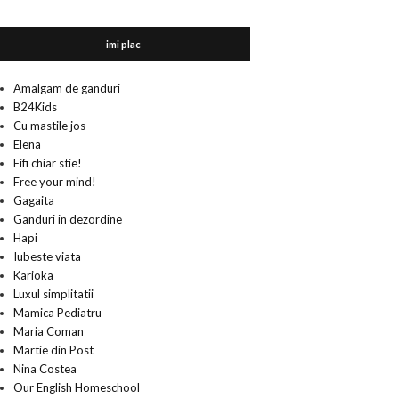
imi plac
Amalgam de ganduri
B24Kids
Cu mastile jos
Elena
Fifi chiar stie!
Free your mind!
Gagaita
Ganduri in dezordine
Hapi
Iubeste viata
Karioka
Luxul simplitatii
Mamica Pediatru
Maria Coman
Martie din Post
Nina Costea
Our English Homeschool