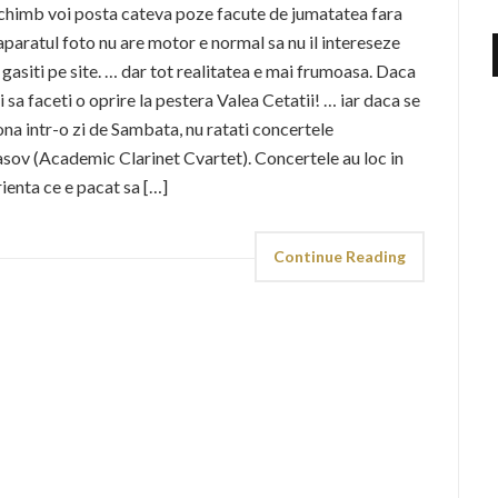
n schimb voi posta cateva poze facute de jumatatea fara
 aparatul foto nu are motor e normal sa nu il intereseze
 gasiti pe site. … dar tot realitatea e mai frumoasa. Daca
 sa faceti o oprire la pestera Valea Cetatii! … iar daca se
ona intr-o zi de Sambata, nu ratati concertele
sov (Academic Clarinet Cvartet). Concertele au loc in
ienta ce e pacat sa […]
Continue Reading