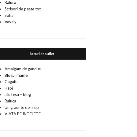
Raluca
Scrisori de peste tot
Sofia
Vavaly
locuri de suflet
Amalgam de ganduri
Blogul mamei
Gagaita
Hapi
LiluTesa – blog
Raluca
Un graunte de nisip
VIATA PE INDELETE