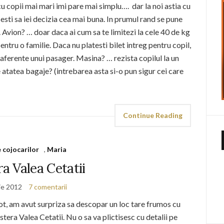
 cu copii mai mari imi pare mai simplu…. dar la noi astia cu
sesti sa iei decizia cea mai buna. In prumul rand se pune
. Avion? … doar daca ai cum sa te limitezi la cele 40 de kg
tru o familie. Daca nu platesti bilet intreg pentru copil,
aferente unui pasager. Masina? … rezista copilul la un
atatea bagaje? (intrebarea asta si-o pun sigur cei care
Continue Reading
e cojocarilor
,
Maria
a Valea Cetatii
ie 2012
7 comentarii
t, am avut surpriza sa descopar un loc tare frumos cu
era Valea Cetatii. Nu o sa va plictisesc cu detalii pe