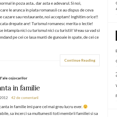
rmal in poza asta.. dar asta e adevarul. Si noi,
 care le arunca in piata romanasii ce au dispus de ceva
i de cazare sau restaurante, noi acceptam! Inghitim orice!!
ata drepate are! Turismul romanesc merita o lectie!
 intampla nici cu turismul nici cu turistii! Vreau sa vad si
endand pe cei ce lasa munti de gunoaie in spate, de cei ce
Continue Reading
d'ale cojocarilor
nta in familie
 2012
42 de comentarii
anta in familie imi pare cel mai greu lucru ever.
iabile, sa incerci sa multumesti toti membrii familiei si sa