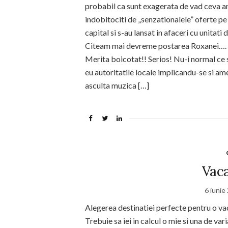
probabil ca sunt exagerata de vad ceva ano
indobitociti de „senzationalele” oferte pe
capital si s-au lansat in afaceri cu unitat
Citeam mai devreme postarea Roxanei…. c
Merita boicotat!! Serios! Nu-i normal ce se
eu autoritatile locale implicandu-se si am
asculta muzica […]
Vaca
6 iunie
Alegerea destinatiei perfecte pentru o vac
Trebuie sa iei in calcul o mie si una de var