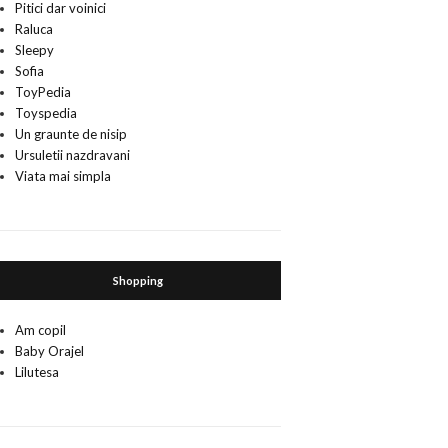
Pitici dar voinici
Raluca
Sleepy
Sofia
ToyPedia
Toyspedia
Un graunte de nisip
Ursuletii nazdravani
Viata mai simpla
Shopping
Am copil
Baby Orajel
Lilutesa