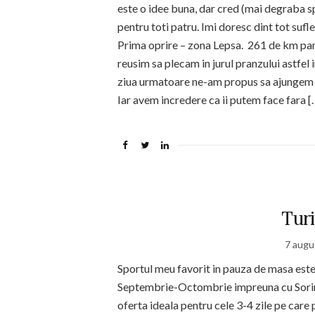
este o idee buna, dar cred (mai degraba sp
pentru toti patru. Imi doresc dint tot suflet
Prima oprire – zona Lepsa. 261 de km pana 
reusim sa plecam in jurul pranzului astfel 
ziua urmatoare ne-am propus sa ajungem i
Iar avem incredere ca ii putem face fara [
Turi
7 augu
Sportul meu favorit in pauza de masa este
Septembrie-Octombrie impreuna cu Sorin, 
oferta ideala pentru cele 3-4 zile pe care 