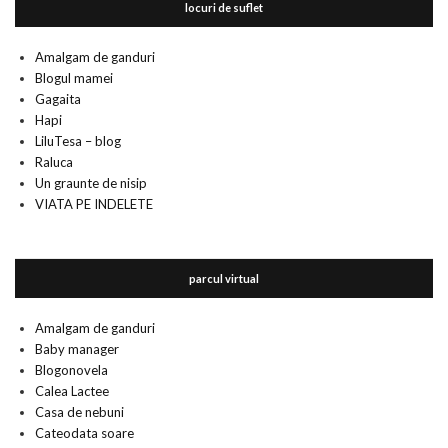
locuri de suflet
Amalgam de ganduri
Blogul mamei
Gagaita
Hapi
LiluTesa – blog
Raluca
Un graunte de nisip
VIATA PE INDELETE
parcul virtual
Amalgam de ganduri
Baby manager
Blogonovela
Calea Lactee
Casa de nebuni
Cateodata soare