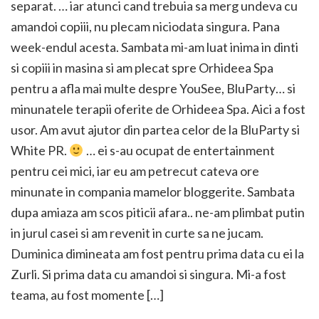
separat. … iar atunci cand trebuia sa merg undeva cu
amandoi copiii, nu plecam niciodata singura. Pana
week-endul acesta. Sambata mi-am luat inima in dinti
si copiii in masina si am plecat spre Orhideea Spa
pentru a afla mai multe despre YouSee, BluParty… si
minunatele terapii oferite de Orhideea Spa. Aici a fost
usor. Am avut ajutor din partea celor de la BluParty si
White PR.
… ei s-au ocupat de entertainment
pentru cei mici, iar eu am petrecut cateva ore
minunate in compania mamelor bloggerite. Sambata
dupa amiaza am scos piticii afara.. ne-am plimbat putin
in jurul casei si am revenit in curte sa ne jucam.
Duminica dimineata am fost pentru prima data cu ei la
Zurli. Si prima data cu amandoi si singura. Mi-a fost
teama, au fost momente […]