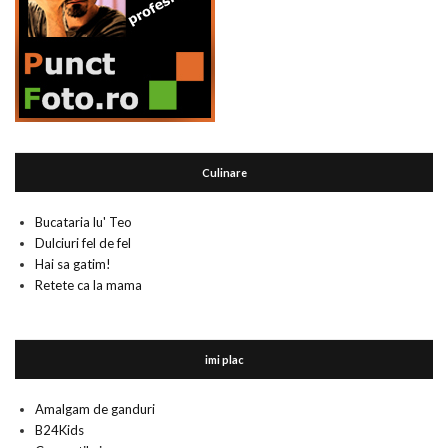
Culinare
Bucataria lu' Teo
Dulciuri fel de fel
Hai sa gatim!
Retete ca la mama
imi plac
Amalgam de ganduri
B24Kids