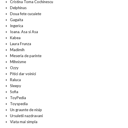
Cristina Toma Cochinescu
Delphinas
Doua fete cucuiete
Gagaita
Ingerica
Ioana. Asa si Asa
Kabea
Laura Frunza
Madimih
Meseria de parinte
Mihnisme
Ozzy
Pitici dar voinici
Raluca
Sleepy
Sofia
ToyPedia
Toyspedia
Un graunte de nisip
Ursuletii nazdravani
Viata mai simpla