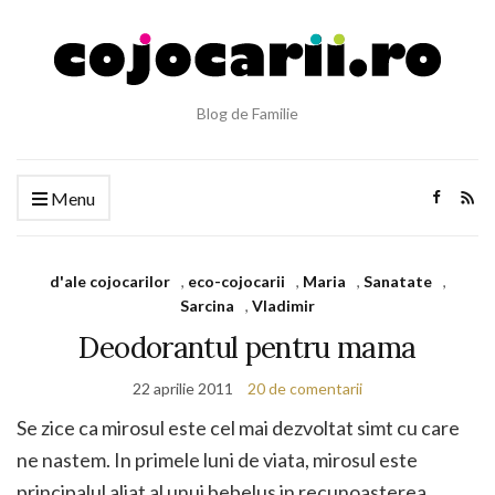
Blog de Familie
Menu
d'ale cojocarilor
,
eco-cojocarii
,
Maria
,
Sanatate
,
Sarcina
,
Vladimir
Deodorantul pentru mama
22 aprilie 2011
20 de comentarii
Se zice ca mirosul este cel mai dezvoltat simt cu care
ne nastem. In primele luni de viata, mirosul este
principalul aliat al unui bebelus in recunoasterea