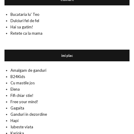
Bucataria lu' Teo
Dulciuri fel de fel
Hai sa gatim!
Retete ca la mama
imi plac
Amalgam de ganduri
B24Kids
Cu mastile jos
Elena
Fifi chiar stie!
Free your mind!
Gagaita
Ganduri in dezordine
Hapi
Iubeste viata
Karioka