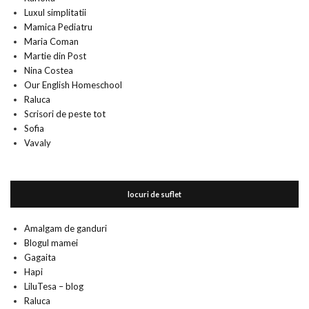
Luxul simplitatii
Mamica Pediatru
Maria Coman
Martie din Post
Nina Costea
Our English Homeschool
Raluca
Scrisori de peste tot
Sofia
Vavaly
locuri de suflet
Amalgam de ganduri
Blogul mamei
Gagaita
Hapi
LiluTesa – blog
Raluca