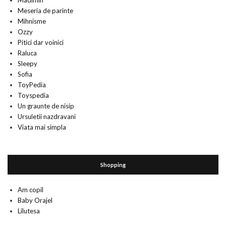
Madimih
Meseria de parinte
Mihnisme
Ozzy
Pitici dar voinici
Raluca
Sleepy
Sofia
ToyPedia
Toyspedia
Un graunte de nisip
Ursuletii nazdravani
Viata mai simpla
Shopping
Am copil
Baby Orajel
Lilutesa