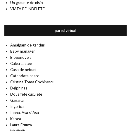
Un graunte de nisip
VIATA PE INDELETE
parcul virtual
Amalgam de ganduri
Baby manager
Blogonovela
Calea Lactee
Casa de nebuni
Cateodata soare
Cristina Toma Cochinescu
Delphinas
Doua fete cucuiete
Gagaita
Ingerica
Ioana. Asa si Asa
Kabea
Laura Frunza