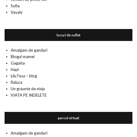
Sofia
Vavaly
locuri de suflet
Amalgam de ganduri
Blogul mamei
Gagaita
Hapi
LiluTesa – blog
Raluca
Un graunte de nisip
VIATA PE INDELETE
parcul virtual
Amalgam de ganduri