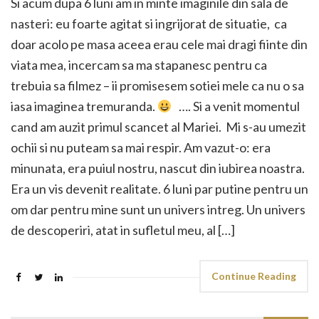
Si acum dupa 6 luni am in minte imaginile din sala de
nasteri: eu foarte agitat si ingrijorat de situatie, ca
doar acolo pe masa aceea erau cele mai dragi fiinte din
viata mea, incercam sa ma stapanesc pentru ca
trebuia sa filmez – ii promisesem sotiei mele ca nu o sa
iasa imaginea tremuranda.
…. Si a venit momentul
cand am auzit primul scancet al Mariei. Mi s-au umezit
ochii si nu puteam sa mai respir. Am vazut-o: era
minunata, era puiul nostru, nascut din iubirea noastra.
Era un vis devenit realitate. 6 luni par putine pentru un
om dar pentru mine sunt un univers intreg. Un univers
de descoperiri, atat in sufletul meu, al […]
Continue Reading