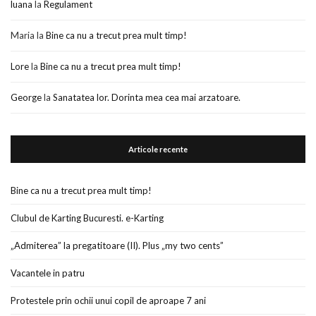
luana
la
Regulament
Maria
la
Bine ca nu a trecut prea mult timp!
Lore
la
Bine ca nu a trecut prea mult timp!
George
la
Sanatatea lor. Dorinta mea cea mai arzatoare.
Articole recente
Bine ca nu a trecut prea mult timp!
Clubul de Karting Bucuresti. e-Karting
„Admiterea” la pregatitoare (II). Plus „my two cents”
Vacantele in patru
Protestele prin ochii unui copil de aproape 7 ani