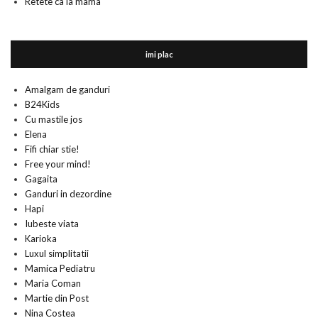
Retete ca la mama
imi plac
Amalgam de ganduri
B24Kids
Cu mastile jos
Elena
Fifi chiar stie!
Free your mind!
Gagaita
Ganduri in dezordine
Hapi
Iubeste viata
Karioka
Luxul simplitatii
Mamica Pediatru
Maria Coman
Martie din Post
Nina Costea