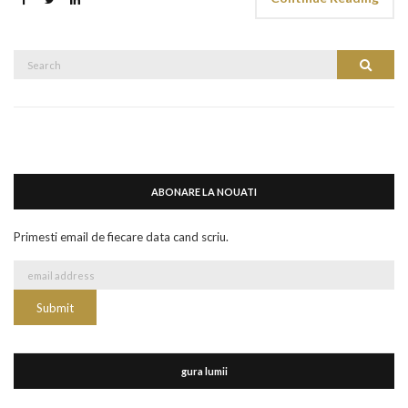
Search
Search
for:
ABONARE LA NOUATI
Primesti email de fiecare data cand scriu.
gura lumii