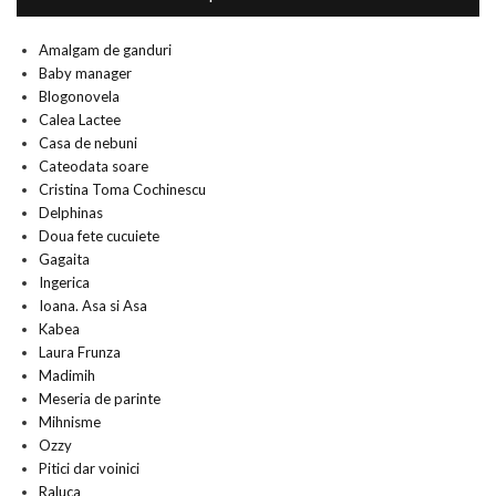
Amalgam de ganduri
Baby manager
Blogonovela
Calea Lactee
Casa de nebuni
Cateodata soare
Cristina Toma Cochinescu
Delphinas
Doua fete cucuiete
Gagaita
Ingerica
Ioana. Asa si Asa
Kabea
Laura Frunza
Madimih
Meseria de parinte
Mihnisme
Ozzy
Pitici dar voinici
Raluca