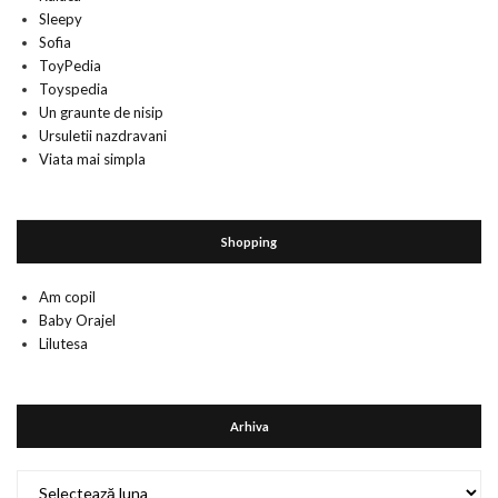
Sleepy
Sofia
ToyPedia
Toyspedia
Un graunte de nisip
Ursuletii nazdravani
Viata mai simpla
Shopping
Am copil
Baby Orajel
Lilutesa
Arhiva
Arhiva