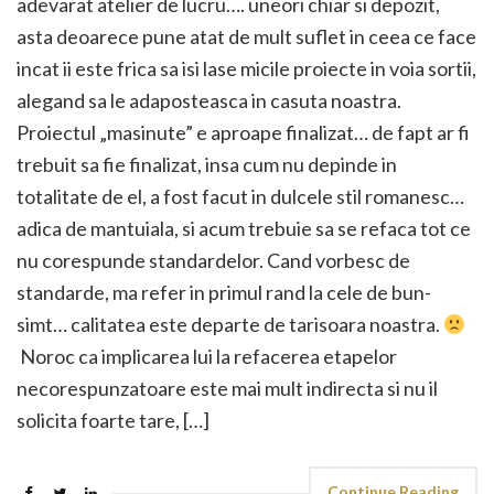
adevarat atelier de lucru…. uneori chiar si depozit,
asta deoarece pune atat de mult suflet in ceea ce face
incat ii este frica sa isi lase micile proiecte in voia sortii,
alegand sa le adaposteasca in casuta noastra.
Proiectul „masinute” e aproape finalizat… de fapt ar fi
trebuit sa fie finalizat, insa cum nu depinde in
totalitate de el, a fost facut in dulcele stil romanesc…
adica de mantuiala, si acum trebuie sa se refaca tot ce
nu corespunde standardelor. Cand vorbesc de
standarde, ma refer in primul rand la cele de bun-
simt… calitatea este departe de tarisoara noastra.
Noroc ca implicarea lui la refacerea etapelor
necorespunzatoare este mai mult indirecta si nu il
solicita foarte tare, […]
Continue Reading