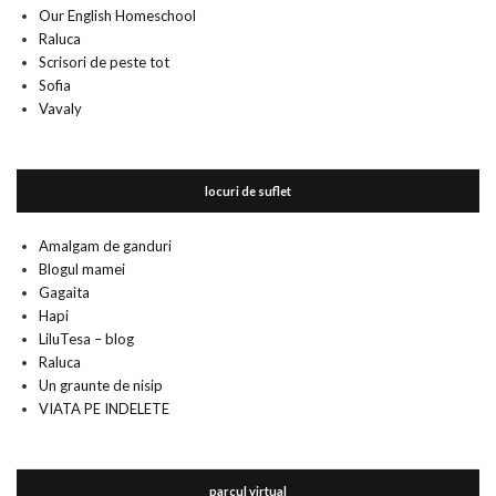
Our English Homeschool
Raluca
Scrisori de peste tot
Sofia
Vavaly
locuri de suflet
Amalgam de ganduri
Blogul mamei
Gagaita
Hapi
LiluTesa – blog
Raluca
Un graunte de nisip
VIATA PE INDELETE
parcul virtual