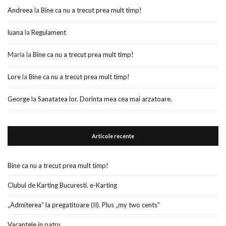
Andreea
la
Bine ca nu a trecut prea mult timp!
luana
la
Regulament
Maria
la
Bine ca nu a trecut prea mult timp!
Lore
la
Bine ca nu a trecut prea mult timp!
George
la
Sanatatea lor. Dorinta mea cea mai arzatoare.
Articole recente
Bine ca nu a trecut prea mult timp!
Clubul de Karting Bucuresti. e-Karting
„Admiterea” la pregatitoare (II). Plus „my two cents”
Vacantele in patru