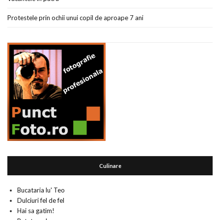
Protestele prin ochii unui copil de aproape 7 ani
Culinare
Bucataria lu' Teo
Dulciuri fel de fel
Hai sa gatim!