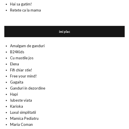
Hai sa gatim!
Retete ca la mama
imi plac
Amalgam de ganduri
B24Kids
Cu mastile jos
Elena
Fifi chiar stie!
Free your mind!
Gagaita
Ganduri in dezordine
Hapi
Iubeste viata
Karioka
Luxul simplitatii
Mamica Pediatru
Maria Coman