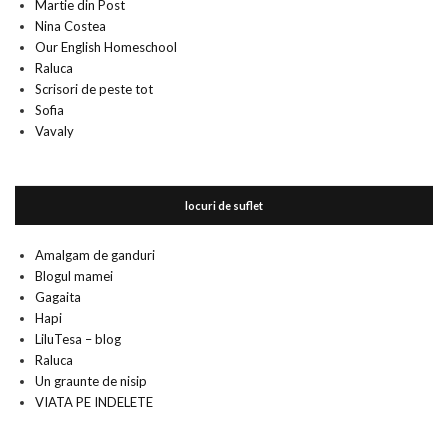
Martie din Post
Nina Costea
Our English Homeschool
Raluca
Scrisori de peste tot
Sofia
Vavaly
locuri de suflet
Amalgam de ganduri
Blogul mamei
Gagaita
Hapi
LiluTesa – blog
Raluca
Un graunte de nisip
VIATA PE INDELETE