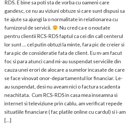
RDS. E bine sa poti sta de vorba cu oameni care
gandesc, ce nu au viziuni obtuze si care sunt dispusi sa
te ajute sa ajungi la o normalitate in relationarea cu
furnizorul de servicii.
Nu cred ca e o noutate
pentru clientii RCS-RDS faptul ca cei din call centerul
lor sunt … cel putin obtuzi la minte, fara pic de creier si
fara pic de consideratie fata de client. Eu m-am facut
foc si para atunci cand mi-au suspendat serviciile din
cauza unei erori de alocare a sumelor incasate de care
se face vinovat onor-departamentul lor financiar. Le-
au suspendat, desi nu aveam nici o factura scadenta
neachitata. Cum RCS-RDS in casa mea inseamna si
internet si televiziune prin cablu, am verificat repede
situatiile financiare ( fac platile online cu cardul) si i-am
[…]