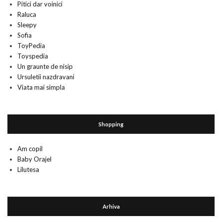
Pitici dar voinici
Raluca
Sleepy
Sofia
ToyPedia
Toyspedia
Un graunte de nisip
Ursuletii nazdravani
Viata mai simpla
Shopping
Am copil
Baby Orajel
Lilutesa
Arhiva