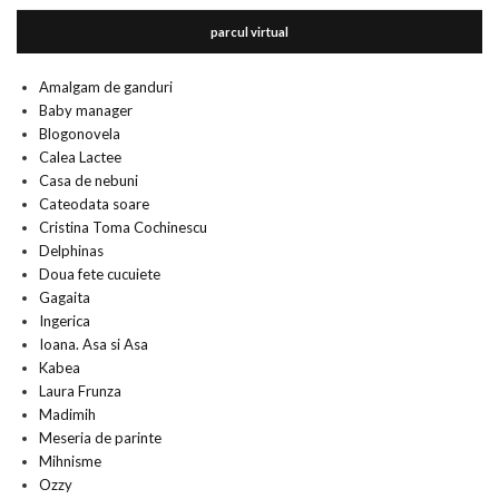
parcul virtual
Amalgam de ganduri
Baby manager
Blogonovela
Calea Lactee
Casa de nebuni
Cateodata soare
Cristina Toma Cochinescu
Delphinas
Doua fete cucuiete
Gagaita
Ingerica
Ioana. Asa si Asa
Kabea
Laura Frunza
Madimih
Meseria de parinte
Mihnisme
Ozzy