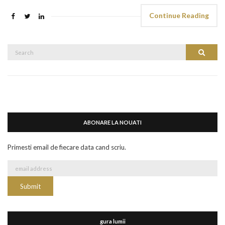
Continue Reading
Search
Search
for:
ABONARE LA NOUATI
Primesti email de fiecare data cand scriu.
gura lumii