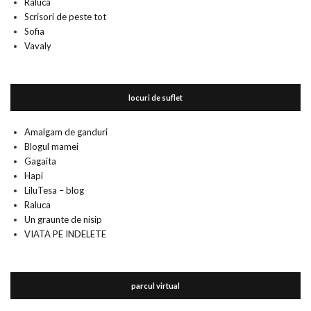
Raluca
Scrisori de peste tot
Sofia
Vavaly
locuri de suflet
Amalgam de ganduri
Blogul mamei
Gagaita
Hapi
LiluTesa – blog
Raluca
Un graunte de nisip
VIATA PE INDELETE
parcul virtual