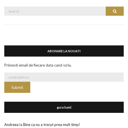
Search
Search
for:
ABONARE LA NOUATI
Primesti email de fiecare data cand scriu.
gura lumii
Andreea
la
Bine ca nu a trecut prea mult timp!