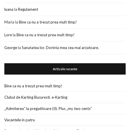
luana
la
Regulament
Maria
la
Bine ca nu a trecut prea mult timp!
Lore
la
Bine ca nu a trecut prea mult timp!
George
la
Sanatatea lor. Dorinta mea cea mai arzatoare.
Articole recente
Bine ca nu a trecut prea mult timp!
Clubul de Karting Bucuresti. e-Karting
„Admiterea” la pregatitoare (II). Plus „my two cents”
Vacantele in patru