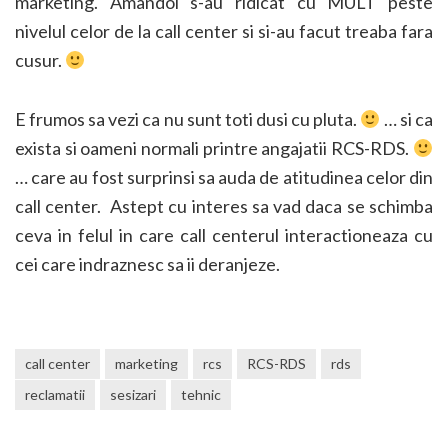
marketing. Amandoi s-au ridicat cu MULT peste
nivelul celor de la call center si si-au facut treaba fara
cusur.
E frumos sa vezi ca nu sunt toti dusi cu pluta.
… si ca
exista si oameni normali printre angajatii RCS-RDS.
… care au fost surprinsi sa auda de atitudinea celor din
call center. Astept cu interes sa vad daca se schimba
ceva in felul in care call centerul interactioneaza cu
cei care indraznesc sa ii deranjeze.
call center
marketing
rcs
RCS-RDS
rds
reclamatii
sesizari
tehnic