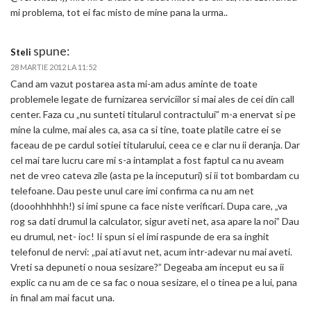
mi problema, tot ei fac misto de mine pana la urma..
spune:
Steli
28 MARTIE 2012 LA 11:52
Cand am vazut postarea asta mi-am adus aminte de toate
problemele legate de furnizarea serviciilor si mai ales de cei din call
center. Faza cu „nu sunteti titularul contractului” m-a enervat si pe
mine la culme, mai ales ca, asa ca si tine, toate platile catre ei se
faceau de pe cardul sotiei titularului, ceea ce e clar nu ii deranja. Dar
cel mai tare lucru care mi s-a intamplat a fost faptul ca nu aveam
net de vreo cateva zile (asta pe la inceputuri) si ii tot bombardam cu
telefoane. Dau peste unul care imi confirma ca nu am net
(dooohhhhhh!) si imi spune ca face niste verificari. Dupa care, „va
rog sa dati drumul la calculator, sigur aveti net, asa apare la noi” Dau
eu drumul, net- ioc! Ii spun si el imi raspunde de era sa inghit
telefonul de nervi: „pai ati avut net, acum intr-adevar nu mai aveti.
Vreti sa depuneti o noua sesizare?” Degeaba am inceput eu sa ii
explic ca nu am de ce sa fac o noua sesizare, el o tinea pe a lui, pana
in final am mai facut una.