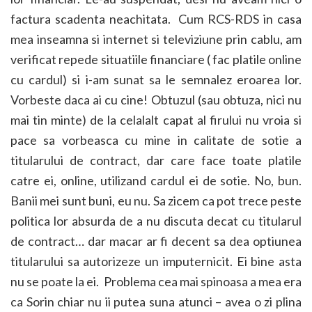
factura scadenta neachitata. Cum RCS-RDS in casa
mea inseamna si internet si televiziune prin cablu, am
verificat repede situatiile financiare ( fac platile online
cu cardul) si i-am sunat sa le semnalez eroarea lor.
Vorbeste daca ai cu cine! Obtuzul (sau obtuza, nici nu
mai tin minte) de la celalalt capat al firului nu vroia si
pace sa vorbeasca cu mine in calitate de sotie a
titularului de contract, dar care face toate platile
catre ei, online, utilizand cardul ei de sotie. No, bun.
Banii mei sunt buni, eu nu. Sa zicem ca pot trece peste
politica lor absurda de a nu discuta decat cu titularul
de contract… dar macar ar fi decent sa dea optiunea
titularului sa autorizeze un imputernicit. Ei bine asta
nu se poate la ei. Problema cea mai spinoasa a mea era
ca Sorin chiar nu ii putea suna atunci – avea o zi plina