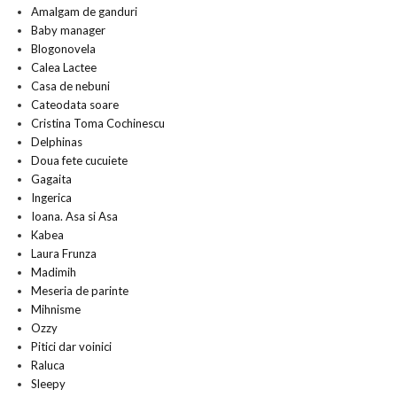
Amalgam de ganduri
Baby manager
Blogonovela
Calea Lactee
Casa de nebuni
Cateodata soare
Cristina Toma Cochinescu
Delphinas
Doua fete cucuiete
Gagaita
Ingerica
Ioana. Asa si Asa
Kabea
Laura Frunza
Madimih
Meseria de parinte
Mihnisme
Ozzy
Pitici dar voinici
Raluca
Sleepy