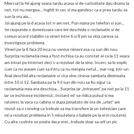
Miercuri la fel ajung seara tarziu acasa si de curiozitate dau drumu la
net, tot nu mergea… Inghit in sec si ma gandesc ca e prea tarziu sa
sun la ora aia…
Joi ajung pe la 6 acasa tot n-am net. Pun mana pe telefon si sun…
Im raspunde o domnisoara care imi deschide o reclamatie si de
comun acord stabilim ca vineri intre 6 si 8 pm sa vina careva sa
investigeze problema.
Vineri pe la 8 fara 20 inca nu venise nimeni asa ca sun din nou.
Surpriza reclamatia mea a fost inchisa ca au constat ei ca la 11 seara
am intrat pe internet deci s-a rezolvat de la sine. Incerc sa le explic
cum ca nu aveam cum sa intru ca nu mergea netul… mar rog, intr-un
final deschid alta reclamatie si cica vine cineva sambata dimineata
intre 10 si 12. Sambata pe la 9 ii sun din nou sa fiu sigur ca
reclamatia mea era deschisa… Surpriza iar „intrasem” pe net pe la 11
iar se inchisese incidentul…Instant mi’ se ridica pulsul si ma
ratoiesc la vaca cu cabina si dupa jumatate de ora de „urlat” am
reusit sa o conving ca trebuie sa ma transfere la un tehnician care
mi-a rezolvat problema in 5 minute(era o balarie pe la ei in routere).
Cu alte cuvinte se poate daca vrei…trebuie doar sa urli un pic