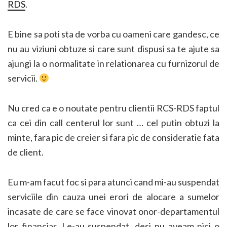
RDS
.
E bine sa poti sta de vorba cu oameni care gandesc, ce
nu au viziuni obtuze si care sunt dispusi sa te ajute sa
ajungi la o normalitate in relationarea cu furnizorul de
servicii.
Nu cred ca e o noutate pentru clientii RCS-RDS faptul
ca cei din call centerul lor sunt … cel putin obtuzi la
minte, fara pic de creier si fara pic de consideratie fata
de client.
Eu m-am facut foc si para atunci cand mi-au suspendat
serviciile din cauza unei erori de alocare a sumelor
incasate de care se face vinovat onor-departamentul
lor financiar. Le-au suspendat, desi nu aveam nici o