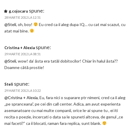
spune:
g.cojocaru
28 MARTIE 2012 LA 12:51
@Steli
, oh, boy!
Eu cred ca ii aleg dupa IQ… cu cat mai scazut, cu
atat mai bine.
spune:
Cristina + Alexia
29 MARTIE 2012 LA 08:51
@Steli
, wow! da’ ăsta era tatăl dobitocilor! Chiar în halul ăsta??
Doamne câtă prostie!
spune:
Steli
29 MARTIE 2012 LA 10:22
@Cristina + Alexia
, Eu, fara nici o suparare ptr nimeni, cred ca ii aleg
„pe spranceana”, pe cei din call center. Adica, am avut experienta
asemanatoare cu mai multe companii, orice le-ai spune tu , ei iti
recita o poezie, incercati o data sa le spuneti altceva, de genul „ce
mai faceti?” ca ii blocati, raman fara replica, sunt blank.