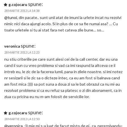
spune:
g.cojocaru
28 MARTIE 2012 LA 14:38
@tunoi
, din pacate.. sunt unii atat de imuni la urlete incat nu rezolvi
nimic nici daca ajungi acolo. Si in plus de ce sa fie numai asa? … Cu
toate urletele si tu ai stat fara net cateva zile bune… so…
spune:
veronica
28 MARTIE 2012 LA 12:23
nu stiu criteriile pe care sunt alesi cei de la call center, dar eu una
cand ii sun cu vreo problema si vad ca imi raspund la altceva ce ii
intreb eu, le zic de la facerea lumii, pana in zilele noastre. si imi notez
nr sesizarii si le zic sa o dicteze intec, ca eu am fost si balnava cand
am fost mica :)))) sa pot suna a doua zi sa le bat obrazul ca nu mi-au
rezolvat problema si ca eu refuz sa platesc o zi din abonament, ca in
ziua cu pricina eu nu m-am folosit de serviciile lor.
spune:
g.cojocaru
28 MARTIE 2012 LA 12:50
@veronica
, :)) mie mi s-a luat de facut misto de ei.. ca, nerezolvandu-