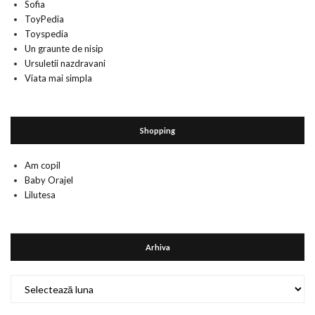
Sofia
ToyPedia
Toyspedia
Un graunte de nisip
Ursuletii nazdravani
Viata mai simpla
Shopping
Am copil
Baby Orajel
Lilutesa
Arhiva
Arhiva