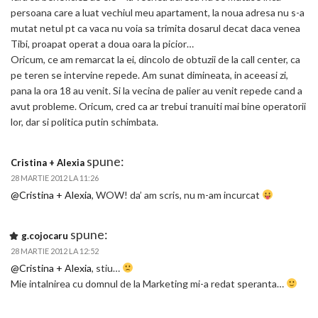
persoana care a luat vechiul meu apartament, la noua adresa nu s-a
mutat netul pt ca vaca nu voia sa trimita dosarul decat daca venea
Tibi, proapat operat a doua oara la picior…
Oricum, ce am remarcat la ei, dincolo de obtuzii de la call center, ca
pe teren se intervine repede. Am sunat dimineata, in aceeasi zi,
pana la ora 18 au venit. Si la vecina de palier au venit repede cand a
avut probleme. Oricum, cred ca ar trebui tranuiti mai bine operatorii
lor, dar si politica putin schimbata.
spune:
Cristina + Alexia
28 MARTIE 2012 LA 11:26
@Cristina + Alexia
, WOW! da’ am scris, nu m-am incurcat
spune:
g.cojocaru
28 MARTIE 2012 LA 12:52
@Cristina + Alexia
, stiu…
Mie intalnirea cu domnul de la Marketing mi-a redat speranta…