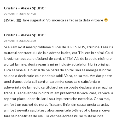
spune:
Cristina + Alexia
29 MARTIE 2012 LA 14:31
@Steli
, :)))) Tare sugestia! Voi incerca sa fac asta data viitoare
spune:
Cristina + Alexia
28 MARTIE 2012 LA 11:26
Si eu am avut maari probleme cu cei de la RCS RDS, stii bine. Faza cu
mutatul contractului de la o adresa la alta, cat Tibi era in spital. Ca si
la voi, nu nevasta e titularul de cont, ci Tibi. Aia de la sediu nici nu s-
a uitat la mine, desi aveam la mine inclusiv actele lui Tibi in original.
Cica sa vina el. Chiar si de pe patul de spital, sau sa mearga la notar
sa dea o declaratie ca e nedeplasabil. Vaca, ce sa mai. Am dat peste
unul dragut de la call center care mi-a spus ca e suficienta o
adeverinta de la medic ca titularul nu se poate deplasa si se rezolva
traba. Cu adeverinta in dinti, m-am prezentat la vaca, care, ca vaca, a
repetat placa: doar titularul sau imputernicire notariala. Ce sa mai,
am fost un pachet de nervi. Tragand linie, din cauza uneia ca asta,
am fost nevoita sa platesc abonamentele tv&net pt o luna si ceva
fara sa beneficiez de ele – la vechea adresa nu se mutase inca