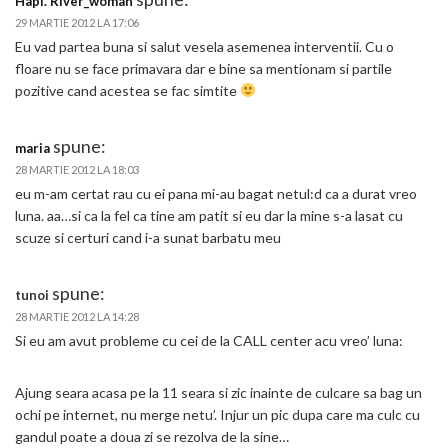
Hapi. River_woman
29 MARTIE 2012 LA 17:06
Eu vad partea buna si salut vesela asemenea interventii. Cu o
floare nu se face primavara dar e bine sa mentionam si partile
pozitive cand acestea se fac simtite
spune:
maria
28 MARTIE 2012 LA 18:03
eu m-am certat rau cu ei pana mi-au bagat netul:d ca a durat vreo
luna. aa…si ca la fel ca tine am patit si eu dar la mine s-a lasat cu
scuze si certuri cand i-a sunat barbatu meu
spune:
tunoi
28 MARTIE 2012 LA 14:28
Si eu am avut probleme cu cei de la CALL center acu vreo’ luna:
Ajung seara acasa pe la 11 seara si zic inainte de culcare sa bag un
ochi pe internet, nu merge netu’. Injur un pic dupa care ma culc cu
gandul poate a doua zi se rezolva de la sine…