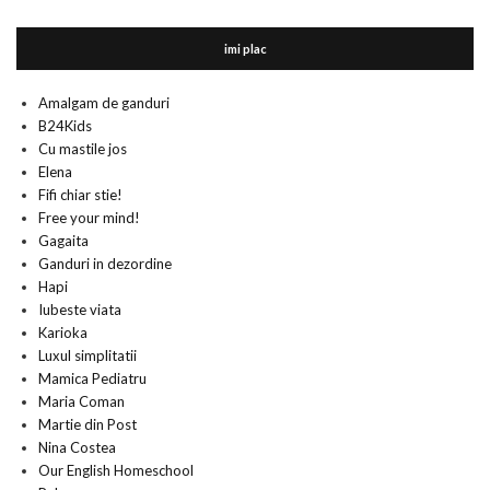
imi plac
Amalgam de ganduri
B24Kids
Cu mastile jos
Elena
Fifi chiar stie!
Free your mind!
Gagaita
Ganduri in dezordine
Hapi
Iubeste viata
Karioka
Luxul simplitatii
Mamica Pediatru
Maria Coman
Martie din Post
Nina Costea
Our English Homeschool