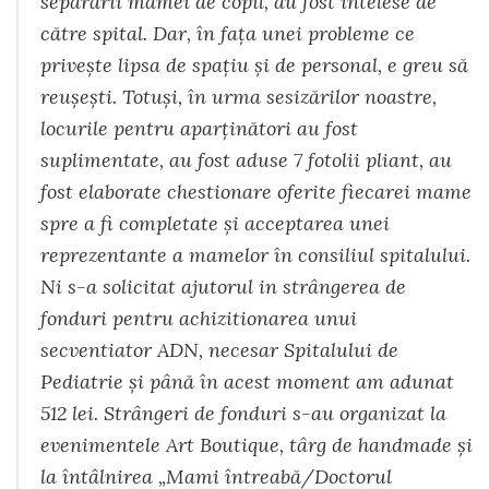
separării mamei de copil, au fost intelese de
către spital. Dar, în fața unei probleme ce
privește lipsa de spațiu și de personal, e greu să
reușești. Totuși, în urma sesizărilor noastre,
locurile pentru aparținători au fost
suplimentate, au fost aduse 7 fotolii pliant, au
fost elaborate chestionare oferite fiecarei mame
spre a fi completate și acceptarea unei
reprezentante a mamelor în consiliul spitalului.
Ni s-a solicitat ajutorul in strângerea de
fonduri pentru achizitionarea unui
secventiator ADN, necesar Spitalului de
Pediatrie și până în acest moment am adunat
512 lei. Strângeri de fonduri s-au organizat la
evenimentele Art Boutique, târg de handmade și
la întâlnirea „Mami întreabă/Doctorul