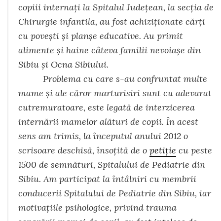
copiii internaţi la Spitalul Judeţean, la secţia de
Chirurgie infantila, au fost achiziţionate cărţi
cu poveşti şi planşe educative. Au primit
alimente și haine câteva familii nevoiașe din
Sibiu și Ocna Sibiului.
Problema cu care s-au confruntat multe
mame și ale căror marturisiri sunt cu adevarat
cutremuratoare, este legată de interzicerea
internării mamelor alături de copii. În acest
sens am trimis, la începutul anului 2012 o
scrisoare deschisă, însoțită de o
petiție
cu peste
1500 de semnături, Spitalului de Pediatrie din
Sibiu. Am participat la întâlniri cu membrii
conducerii Spitalului de Pediatrie din Sibiu, iar
motivațiile psihologice, privind trauma