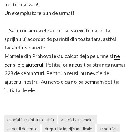
multe realizari!
Un exemplu tare bun de urmat!
… Sa nu uitam ca ele au reusit sa existe datorita
sprijinului acordat de parintii din toata tara, astfel
facandu-se auzite.
Mamele din Prahova le-au calcat deja pe urme si
ne
cer si ele ajutorul
. Petitia lor a reusit sa stranga numai
328 de semnaturi. Pentru a reusi, au nevoie de
ajutorul nostru. Au nevoie ca noi
sa semnam
petitia
initiata de ele.
asociatia maini unite sibiu
asociatia mamelor
conditii decente
dreptul la ingrijiri medicale
impotriva