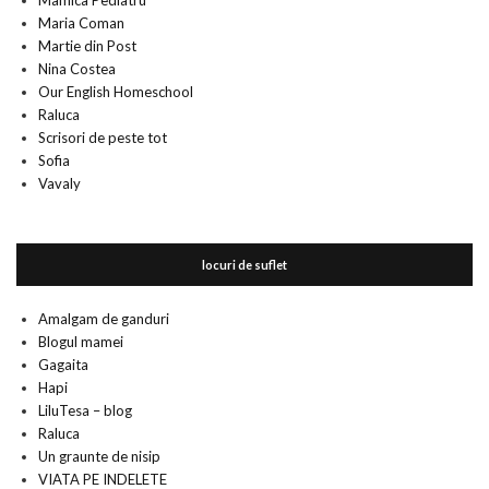
Mamica Pediatru
Maria Coman
Martie din Post
Nina Costea
Our English Homeschool
Raluca
Scrisori de peste tot
Sofia
Vavaly
locuri de suflet
Amalgam de ganduri
Blogul mamei
Gagaita
Hapi
LiluTesa – blog
Raluca
Un graunte de nisip
VIATA PE INDELETE