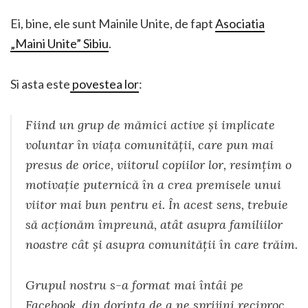
Ei, bine, ele sunt Mainile Unite, de fapt
Asociatia
„Maini Unite” Sibiu
.
Si asta este
povestea lor
:
Fiind un grup de mămici active şi implicate
voluntar în viaţa comunităţii, care pun mai
presus de orice, viitorul copiilor lor, resimţim o
motivaţie puternică în a crea premisele unui
viitor mai bun pentru ei. În acest sens, trebuie
să acţionăm împreună, atât asupra familiilor
noastre cât şi asupra comunităţii în care trăim.
Grupul nostru s-a format mai întâi pe
Facebook, din dorinţa de a ne sprijini reciproc