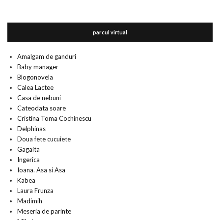
parcul virtual
Amalgam de ganduri
Baby manager
Blogonovela
Calea Lactee
Casa de nebuni
Cateodata soare
Cristina Toma Cochinescu
Delphinas
Doua fete cucuiete
Gagaita
Ingerica
Ioana. Asa si Asa
Kabea
Laura Frunza
Madimih
Meseria de parinte