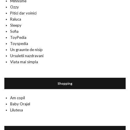
Mihnisme
Ozzy
Pitici dar voinici
Raluca
Sleepy
Sofia
ToyPedia
Toyspedia
Un graunte de nisip
Ursuletii nazdravani
Viata mai simpla
Shopping
Am copil
Baby Orajel
Lilutesa