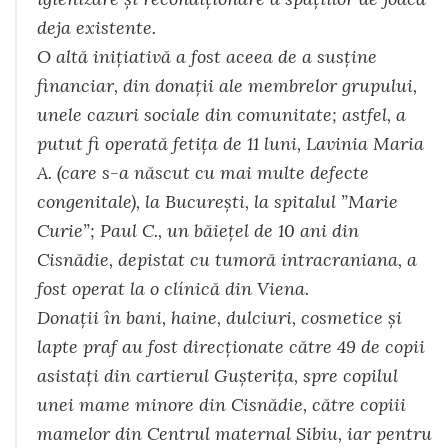
deja existente.
O altă iniţiativă a fost aceea de a susţine
financiar, din donaţii ale membrelor grupului,
unele cazuri
sociale din comunitate; astfel, a
putut fi operată fetiţa de 11 luni, Lavinia Maria
A. (care s-a născut cu mai multe defecte
congenitale), la Bucureşti, la spitalul ”Marie
Curie”; Paul C., un băieţel de 10 ani din
Cisnădie, depistat cu tumoră intracraniana, a
fost operat la o clínică din Viena.
Donaţii în bani, haine, dulciuri, cosmetice şi
lapte praf au fost direcţionate către 49 de copii
asistaţi din cartierul Guşteriţa, spre copilul
unei mame minore din Cisnădie, către copiii
mamelor din Centrul maternal Sibiu, iar pentru