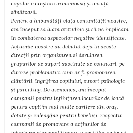
copiilor o creştere armonioasă şi o viaţă
sănătoasă.
Pentru a îmbunătăţi viaţa comunităţii noastre,
am început să luăm atitudine şi să ne implicăm
în combaterea aspectelor negative identificate.
Acţiunile noastre au debutat deja în aceste
direcţii prin organizarea şi derularea
grupurilor de suport susţinute de voluntari, pe
diverse problematici cum ar fi promovarea
alăptării, îngrijirea copilului, suport psihologic
şi parenting. De asemenea, am început
campanii pentru înfiinţarea locurilor de joacă
pentru copii în mai multe cartiere din oraş,
dotate şi cu
leagăne pentru bebeluşi
, respectiv
campanii de promovare a acţiunilor de
igienizare şi recondiţionare a spaţiilor de joacă