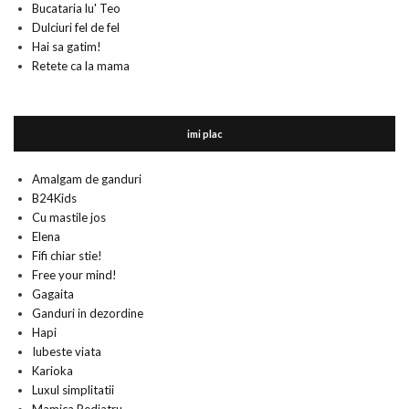
Bucataria lu' Teo
Dulciuri fel de fel
Hai sa gatim!
Retete ca la mama
imi plac
Amalgam de ganduri
B24Kids
Cu mastile jos
Elena
Fifi chiar stie!
Free your mind!
Gagaita
Ganduri in dezordine
Hapi
Iubeste viata
Karioka
Luxul simplitatii