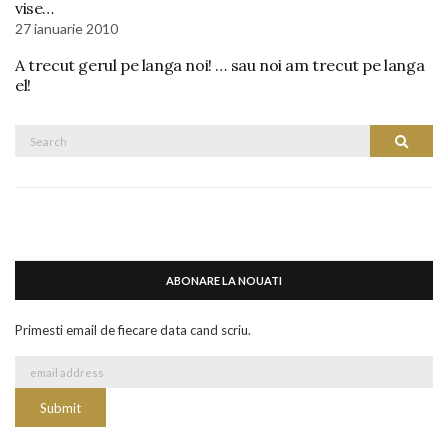
vise…
27 ianuarie 2010
A trecut gerul pe langa noi! … sau noi am trecut pe langa
el!
Search
Search
for:
ABONARE LA NOUATI
Primesti email de fiecare data cand scriu.