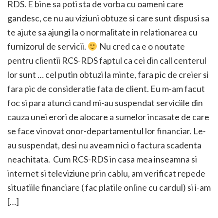
RDS. E bine sa poti sta de vorba cu oameni care
gandesc, ce nu au viziuni obtuze si care sunt dispusi sa
te ajute sa ajungi la o normalitate in relationarea cu
furnizorul de servicii.
Nu cred ca e o noutate
pentru clientii RCS-RDS faptul ca cei din call centerul
lor sunt … cel putin obtuzi la minte, fara pic de creier si
fara pic de consideratie fata de client. Eu m-am facut
foc si para atunci cand mi-au suspendat serviciile din
cauza unei erori de alocare a sumelor incasate de care
se face vinovat onor-departamentul lor financiar. Le-
au suspendat, desi nu aveam nici o factura scadenta
neachitata. Cum RCS-RDS in casa mea inseamna si
internet si televiziune prin cablu, am verificat repede
situatiile financiare ( fac platile online cu cardul) si i-am
[…]