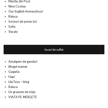
Martie din Post
Nina Costea
Our English Homeschool
Raluca
Scrisori de peste tot
Sofia
Vavaly
locuri de suflet
Amalgam de ganduri
Blogul mamei
Gagaita
Hapi
LiluTesa – blog
Raluca
Un graunte de nisip
VIATA PE INDELETE