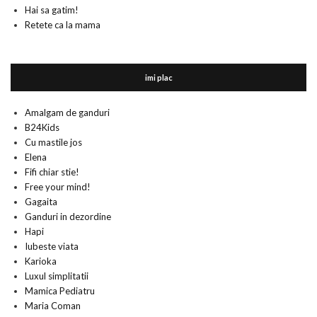
Hai sa gatim!
Retete ca la mama
imi plac
Amalgam de ganduri
B24Kids
Cu mastile jos
Elena
Fifi chiar stie!
Free your mind!
Gagaita
Ganduri in dezordine
Hapi
Iubeste viata
Karioka
Luxul simplitatii
Mamica Pediatru
Maria Coman