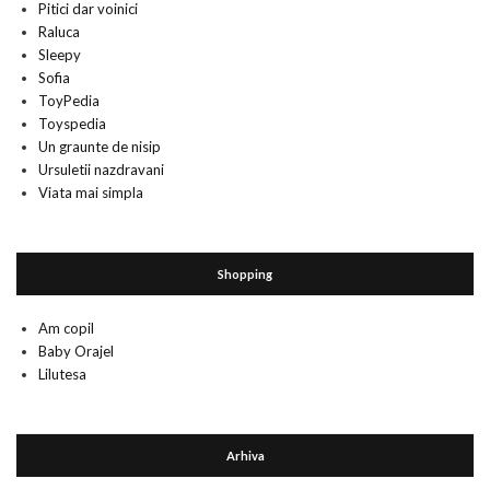
Pitici dar voinici
Raluca
Sleepy
Sofia
ToyPedia
Toyspedia
Un graunte de nisip
Ursuletii nazdravani
Viata mai simpla
Shopping
Am copil
Baby Orajel
Lilutesa
Arhiva