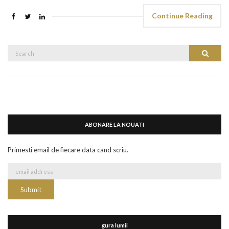
Continue Reading
Search
Search
for:
ABONARE LA NOUATI
Primesti email de fiecare data cand scriu.
gura lumii