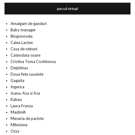
parcul virtual
Amalgam de ganduri
Baby manager
Blogonovela
Calea Lactee
Casa de nebuni
Cateodata soare
Cristina Toma Cochinescu
Delphinas
Doua fete cucuiete
Gagaita
Ingerica
Ioana. Asa si Asa
Kabea
Laura Frunza
Madimih
Meseria de parinte
Mihnisme
Ozzy